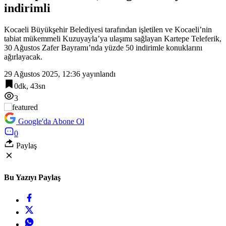
indirimli
16:30
Manisa Kula’da sıcak asfalt tamamlandı
Kocaeli Büyükşehir Belediyesi tarafından işletilen ve Kocaeli’nin
tabiat mükemmeli Kuzuyayla’ya ulaşımı sağlayan Kartepe Teleferik,
30 Ağustos Zafer Bayramı’nda yüzde 50 indirimle konuklarını
ağırlayacak.
29 Ağustos 2025, 12:36
yayınlandı
0dk, 43sn
3
Google'da Abone Ol
0
Paylaş
Bu Yazıyı Paylaş