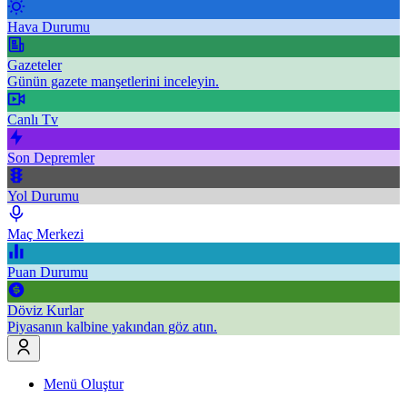
Hava Durumu
Gazeteler
Günün gazete manşetlerini inceleyin.
Canlı Tv
Son Depremler
Yol Durumu
Maç Merkezi
Puan Durumu
Döviz Kurlar
Piyasanın kalbine yakından göz atın.
Menü Oluştur