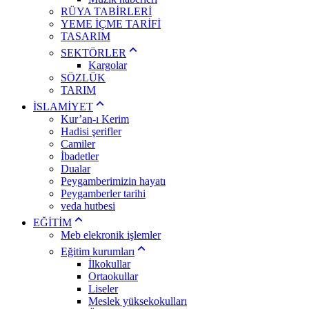
RÜYA TABİRLERİ
YEME İÇME TARİFİ
TASARIM
SEKTÖRLER
Kargolar
SÖZLÜK
TARIM
İSLAMİYET
Kur’an-ı Kerim
Hadisi şerifler
Camiler
İbadetler
Dualar
Peygamberimizin hayatı
Peygamberler tarihi
veda hutbesi
EĞİTİM
Meb elekronik işlemler
Eğitim kurumları
İlkokullar
Ortaokullar
Liseler
Meslek yüksekokulları