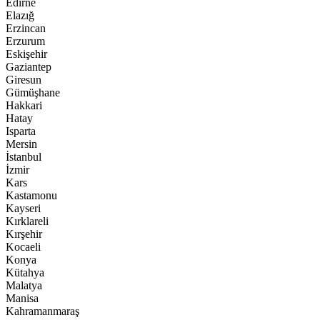
Edirne
Elazığ
Erzincan
Erzurum
Eskişehir
Gaziantep
Giresun
Gümüşhane
Hakkari
Hatay
Isparta
Mersin
İstanbul
İzmir
Kars
Kastamonu
Kayseri
Kırklareli
Kırşehir
Kocaeli
Konya
Kütahya
Malatya
Manisa
Kahramanmaraş