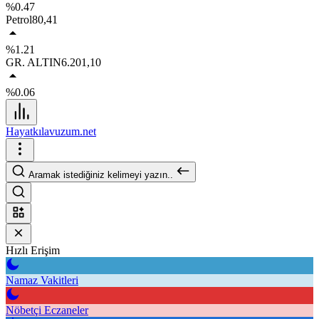
%0.47
Petrol
80,41
%1.21
GR. ALTIN
6.201,10
%0.06
Hayatkılavuzum.net
Aramak istediğiniz kelimeyi yazın..
Hızlı Erişim
Namaz Vakitleri
Nöbetçi Eczaneler