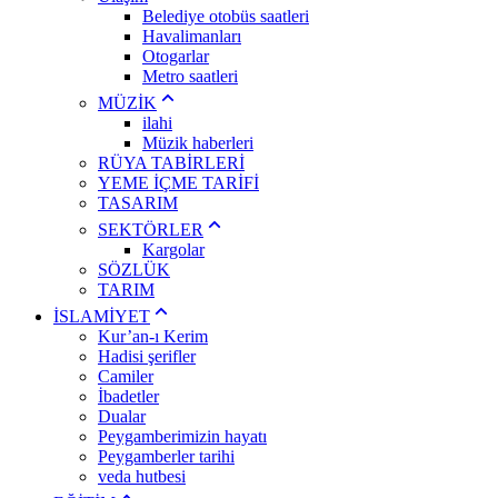
Belediye otobüs saatleri
Havalimanları
Otogarlar
Metro saatleri
MÜZİK
ilahi
Müzik haberleri
RÜYA TABİRLERİ
YEME İÇME TARİFİ
TASARIM
SEKTÖRLER
Kargolar
SÖZLÜK
TARIM
İSLAMİYET
Kur’an-ı Kerim
Hadisi şerifler
Camiler
İbadetler
Dualar
Peygamberimizin hayatı
Peygamberler tarihi
veda hutbesi