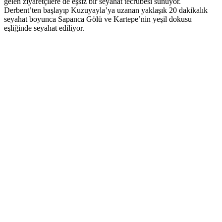
gelen ziyaretçilere de eşsiz bir seyahat tecrübesi sunuyor.
Derbent’ten başlayıp Kuzuyayla’ya uzanan yaklaşık 20 dakikalık
seyahat boyunca Sapanca Gölü ve Kartepe’nin yeşil dokusu
eşliğinde seyahat ediliyor.