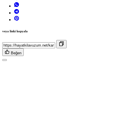
veya linki kopyala
Beğen