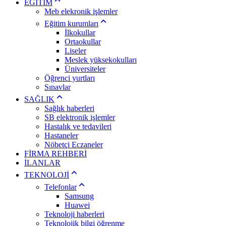
EĞİTİM
Meb elekronik işlemler
Eğitim kurumları
İlkokullar
Ortaokullar
Liseler
Meslek yüksekokulları
Üniversiteler
Öğrenci yurtları
Sınavlar
SAĞLIK
Sağlık haberleri
SB elektronik işlemler
Hastalık ve tedavileri
Hastaneler
Nöbetçi Eczaneler
FİRMA REHBERİ
İLANLAR
TEKNOLOJİ
Telefonlar
Samsung
Huawei
Teknoloji haberleri
Teknolojik bilgi öğrenme