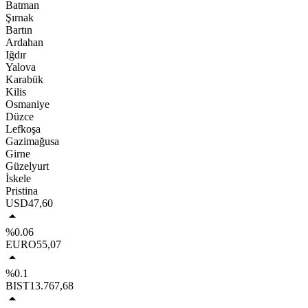
Batman
Şırnak
Bartın
Ardahan
Iğdır
Yalova
Karabük
Kilis
Osmaniye
Düzce
Lefkoşa
Gazimağusa
Girne
Güzelyurt
İskele
Pristina
USD
47,60
%0.06
EURO
55,07
%0.1
BIST
13.767,68