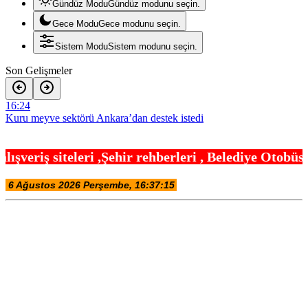
Gündüz Modu
Gündüz modunu seçin.
Gece Modu
Gece modunu seçin.
Sistem Modu
Sistem modunu seçin.
Son Gelişmeler
16:24
Kuru meyve sektörü Ankara’dan destek istedi
16:18
hir rehberleri , Belediye Otobüs,Metro,Tren saatle
Bursa İnegöl’ün lezzetleri vitrine çıkıyor
16:12
Teröristler teslim olmaya devam ediyor… Hudutlarda 490 kişi
yakalandı
16:06
İletişim’den ‘Terörsüz Türkiye’ hedefli videolu paylaşım
16:00
İzmit Belediyesi’nde iki yeni başkan yardımcısı göreve başladı
15:54
Muğla Seydikemer’de yangın sonrası seferberlik