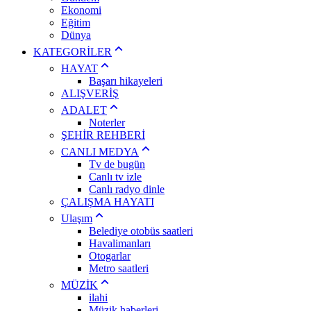
Ekonomi
Eğitim
Dünya
KATEGORİLER
HAYAT
Başarı hikayeleri
ALIŞVERİŞ
ADALET
Noterler
ŞEHİR REHBERİ
CANLI MEDYA
Tv de bugün
Canlı tv izle
Canlı radyo dinle
ÇALIŞMA HAYATI
Ulaşım
Belediye otobüs saatleri
Havalimanları
Otogarlar
Metro saatleri
MÜZİK
ilahi
Müzik haberleri