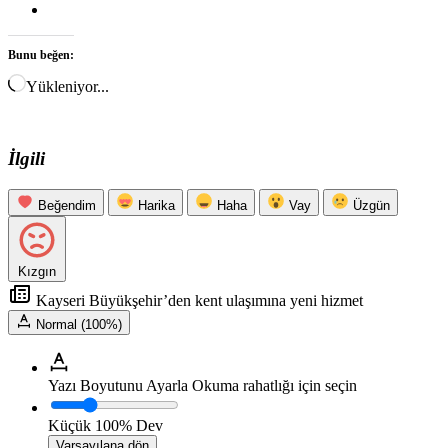
Bunu beğen:
Yükleniyor...
İlgili
Beğendim
Harika
Haha
Vay
Üzgün
Kızgın
Kayseri Büyükşehir’den kent ulaşımına yeni hizmet
Normal (100%)
Yazı Boyutunu Ayarla
Okuma rahatlığı için seçin
Küçük
100%
Dev
Varsayılana dön