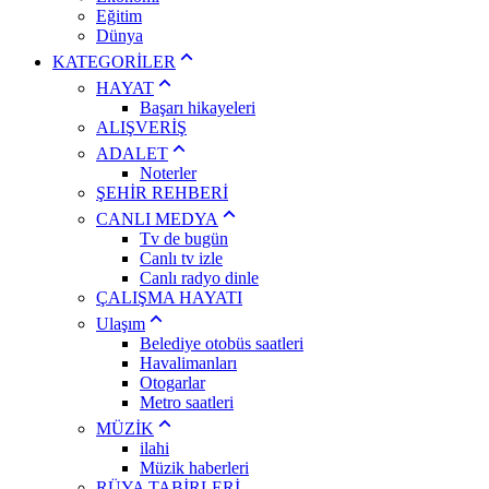
Eğitim
Dünya
KATEGORİLER
HAYAT
Başarı hikayeleri
ALIŞVERİŞ
ADALET
Noterler
ŞEHİR REHBERİ
CANLI MEDYA
Tv de bugün
Canlı tv izle
Canlı radyo dinle
ÇALIŞMA HAYATI
Ulaşım
Belediye otobüs saatleri
Havalimanları
Otogarlar
Metro saatleri
MÜZİK
ilahi
Müzik haberleri
RÜYA TABİRLERİ