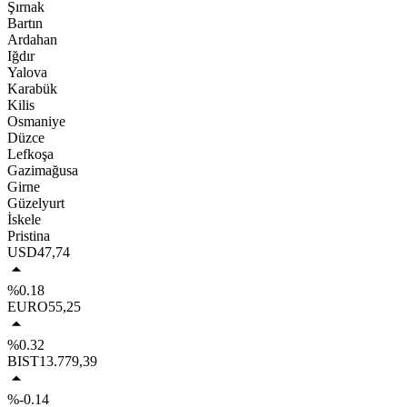
Şırnak
Bartın
Ardahan
Iğdır
Yalova
Karabük
Kilis
Osmaniye
Düzce
Lefkoşa
Gazimağusa
Girne
Güzelyurt
İskele
Pristina
USD
47,74
%0.18
EURO
55,25
%0.32
BIST
13.779,39
%-0.14