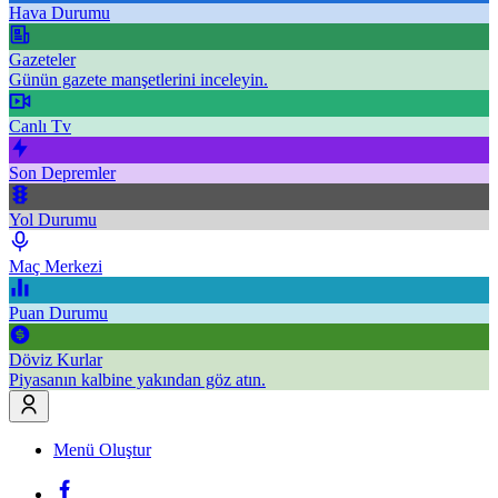
Hava Durumu
Gazeteler
Günün gazete manşetlerini inceleyin.
Canlı Tv
Son Depremler
Yol Durumu
Maç Merkezi
Puan Durumu
Döviz Kurlar
Piyasanın kalbine yakından göz atın.
Menü Oluştur