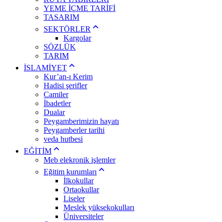
YEME İÇME TARİFİ
TASARIM
SEKTÖRLER
Kargolar
SÖZLÜK
TARIM
İSLAMİYET
Kur’an-ı Kerim
Hadisi şerifler
Camiler
İbadetler
Dualar
Peygamberimizin hayatı
Peygamberler tarihi
veda hutbesi
EĞİTİM
Meb elekronik işlemler
Eğitim kurumları
İlkokullar
Ortaokullar
Liseler
Meslek yüksekokulları
Üniversiteler