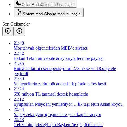
Gece Modu
Gece modunu seçin.
Sistem Modu
Sistem modunu seçin.
Son Gelişmeler
21:48
Moritanyalı öğrencilerden MEB’e ziyaret
21:42
Bakan Tekin üniversite adaylarıyla tecrübe paylaştı
21:36
Bursa’da tarihi eser operasyonu! 273 sikke ve 18 obje ele
geçirildi
21:30
Yelkencilerin zorlu mücadelesi ilk günde nefes kesti
21:24
688 milyon TL tarımsal destek hesaplarda
21:12
Eyüpsultan Meydanı yenileniyor… İlk taşı Nuri Aslan koydu
20:54
Yapay zeka genç girişimcilere yeni kapılar açıyor
20:48
Gebze’nin geleceği için Başkent’te güçlü temaslar