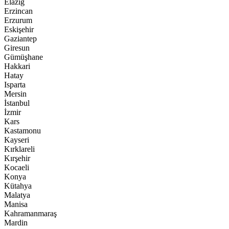
Elazığ
Erzincan
Erzurum
Eskişehir
Gaziantep
Giresun
Gümüşhane
Hakkari
Hatay
Isparta
Mersin
İstanbul
İzmir
Kars
Kastamonu
Kayseri
Kırklareli
Kırşehir
Kocaeli
Konya
Kütahya
Malatya
Manisa
Kahramanmaraş
Mardin