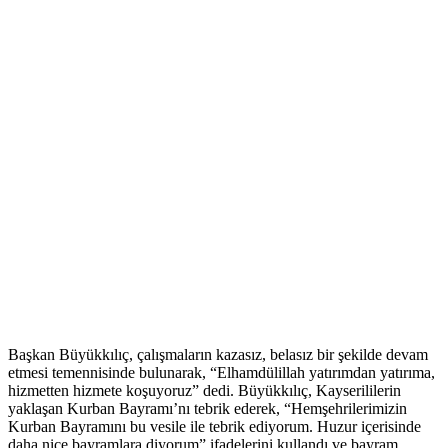
Başkan Büyükkılıç, çalışmaların kazasız, belasız bir şekilde devam
etmesi temennisinde bulunarak, “Elhamdülillah yatırımdan yatırıma,
hizmetten hizmete koşuyoruz” dedi. Büyükkılıç, Kayserililerin
yaklaşan Kurban Bayramı’nı tebrik ederek, “Hemşehrilerimizin
Kurban Bayramını bu vesile ile tebrik ediyorum. Huzur içerisinde
daha nice bayramlara diyorum” ifadelerini kullandı ve bayram