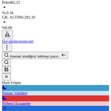
Petrol
82,21
%-0.34
GR. ALTIN
6.201,10
%0.06
Hayatkılavuzum.net
Aramak istediğiniz kelimeyi yazın..
Hızlı Erişim
Namaz Vakitleri
Nöbetçi Eczaneler