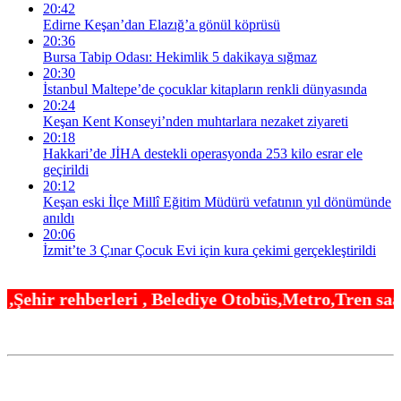
20:42
Edirne Keşan’dan Elazığ’a gönül köprüsü
20:36
Bursa Tabip Odası: Hekimlik 5 dakikaya sığmaz
20:30
İstanbul Maltepe’de çocuklar kitapların renkli dünyasında
20:24
Keşan Kent Konseyi’nden muhtarlara nezaket ziyareti
20:18
Hakkari’de JİHA destekli operasyonda 253 kilo esrar ele
geçirildi
20:12
Keşan eski İlçe Millî Eğitim Müdürü vefatının yıl dönümünde
anıldı
20:06
İzmit’te 3 Çınar Çocuk Evi için kura çekimi gerçekleştirildi
, Belediye Otobüs,Metro,Tren saatleri ,Hastaneler,