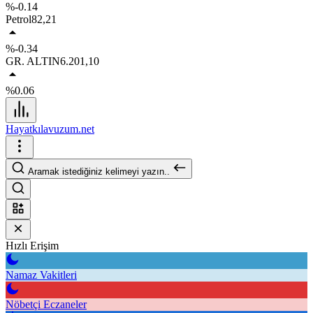
%-0.14
Petrol
82,21
%-0.34
GR. ALTIN
6.201,10
%0.06
Hayatkılavuzum.net
Aramak istediğiniz kelimeyi yazın..
Hızlı Erişim
Namaz Vakitleri
Nöbetçi Eczaneler