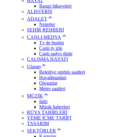
HAYAT
Başarı hikayeleri
ALIŞVERİŞ
ADALET
Noterler
ŞEHİR REHBERİ
CANLI MEDYA
Tv de bugün
Canlı tv izle
Canlı radyo dinle
ÇALIŞMA HAYATI
Ulaşım
Belediye otobüs saatleri
Havalimanları
Otogarlar
Metro saatleri
MÜZİK
ilahi
Müzik haberleri
RÜYA TABİRLERİ
YEME İÇME TARİFİ
TASARIM
SEKTÖRLER
Kargolar