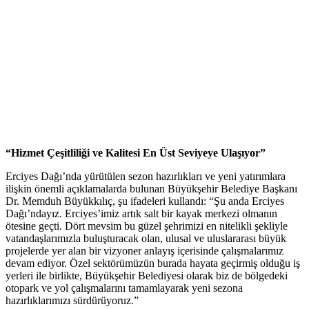
“Hizmet Çeşitliliği ve Kalitesi En Üst Seviyeye Ulaşıyor”
Erciyes Dağı’nda yürütülen sezon hazırlıkları ve yeni yatırımlara
ilişkin önemli açıklamalarda bulunan Büyükşehir Belediye Başkanı
Dr. Memduh Büyükkılıç, şu ifadeleri kullandı: “Şu anda Erciyes
Dağı’ndayız. Erciyes’imiz artık salt bir kayak merkezi olmanın
ötesine geçti. Dört mevsim bu güzel şehrimizi en nitelikli şekliyle
vatandaşlarımızla buluşturacak olan, ulusal ve uluslararası büyük
projelerde yer alan bir vizyoner anlayış içerisinde çalışmalarımız
devam ediyor. Özel sektörümüzün burada hayata geçirmiş olduğu iş
yerleri ile birlikte, Büyükşehir Belediyesi olarak biz de bölgedeki
otopark ve yol çalışmalarını tamamlayarak yeni sezona
hazırlıklarımızı sürdürüyoruz.”