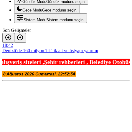
Gündüz Modu
Gündüz modunu seçin.
Gece Modu
Gece modunu seçin.
Sistem Modu
Sistem modunu seçin.
Son Gelişmeler
18:42
Denizli’de 160 milyon TL’lik alt ve üstyapı yatırımı
18:24
hir rehberleri , Belediye Otobüs,Metro,Tren saatle
Şampiyonlar, İETT ile İstanbul’da
18:12
Ayvalık’ta üretici ve el emeği pazarı renk katıyor
18:00
Bursa Büyükşehir Harmancık’ta da yolları yeniliyor
17:54
DAĞDER ve BUMEV’den eğitim için güç birliği
17:42
İpsala OSB’nin gelişimi için kritik ziyaret
17:30
Ağrı’da toplu sünnet şöleni
17:24
Osmangazi’de geleceğin yüzücüleri sertifikalarını aldı
17:18