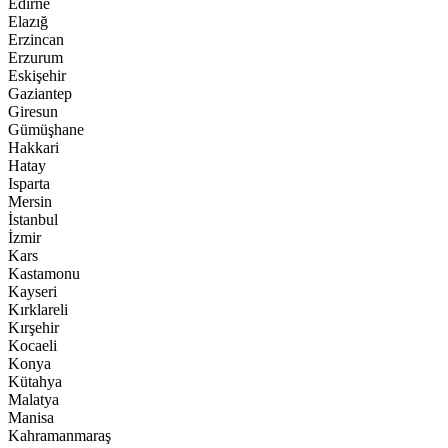
Edirne
Elazığ
Erzincan
Erzurum
Eskişehir
Gaziantep
Giresun
Gümüşhane
Hakkari
Hatay
Isparta
Mersin
İstanbul
İzmir
Kars
Kastamonu
Kayseri
Kırklareli
Kırşehir
Kocaeli
Konya
Kütahya
Malatya
Manisa
Kahramanmaraş