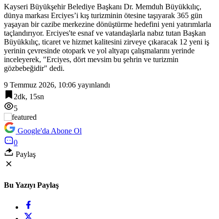
Kayseri Büyükşehir Belediye Başkanı Dr. Memduh Büyükkılıç,
dünya markası Erciyes’i kış turizminin ötesine taşıyarak 365 gün
yaşayan bir cazibe merkezine dönüştürme hedefini yeni yatırımlarla
taçlandırıyor. Erciyes'te esnaf ve vatandaşlarla nabız tutan Başkan
Büyükkılıç, ticaret ve hizmet kalitesini zirveye çıkaracak 12 yeni iş
yerinin çevresinde otopark ve yol altyapı çalışmalarını yerinde
inceleyerek, "Erciyes, dört mevsim bu şehrin ve turizmin
gözbebeğidir" dedi.
9 Temmuz 2026, 10:06
yayınlandı
2dk, 15sn
5
Google'da Abone Ol
0
Paylaş
Bu Yazıyı Paylaş