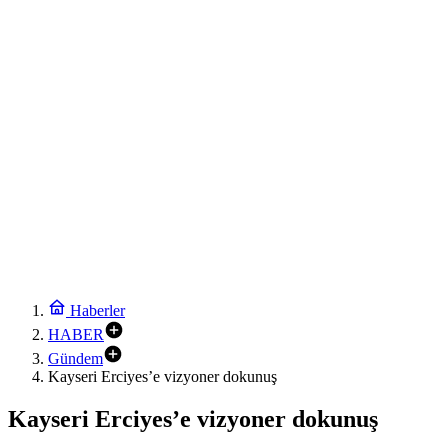
Avrupa Drama Buluşmaları gençleri İzmir’de
17:12
Toplu taşımaya sıkı denetim
17:06
Emekli Kafe’de kuaför ve berber hizmeti başladı
17:00
Minik Hazar Ali, ilk kez “anne” dedi
16:54
Esnaf odalarından ortak açıklama
19:24
Ganita Akşamları’nda büyük coşku
19:12
Kırsal yollara neşter
Haberler
HABER
Gündem
Kayseri Erciyes’e vizyoner dokunuş
Kayseri Erciyes’e vizyoner dokunuş