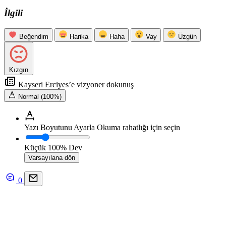
İlgili
Beğendim
Harika
Haha
Vay
Üzgün
Kızgın
Kayseri Erciyes’e vizyoner dokunuş
Normal (100%)
Yazı Boyutunu Ayarla
Okuma rahatlığı için seçin
Küçük
100%
Dev
Varsayılana dön
0