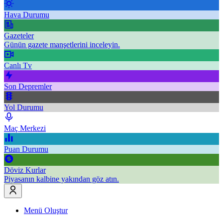
Hava Durumu
Gazeteler
Günün gazete manşetlerini inceleyin.
Canlı Tv
Son Depremler
Yol Durumu
Maç Merkezi
Puan Durumu
Döviz Kurlar
Piyasanın kalbine yakından göz atın.
Menü Oluştur