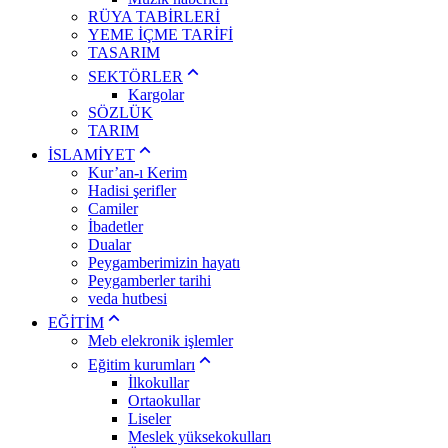
RÜYA TABİRLERİ
YEME İÇME TARİFİ
TASARIM
SEKTÖRLER
Kargolar
SÖZLÜK
TARIM
İSLAMİYET
Kur’an-ı Kerim
Hadisi şerifler
Camiler
İbadetler
Dualar
Peygamberimizin hayatı
Peygamberler tarihi
veda hutbesi
EĞİTİM
Meb elekronik işlemler
Eğitim kurumları
İlkokullar
Ortaokullar
Liseler
Meslek yüksekokulları