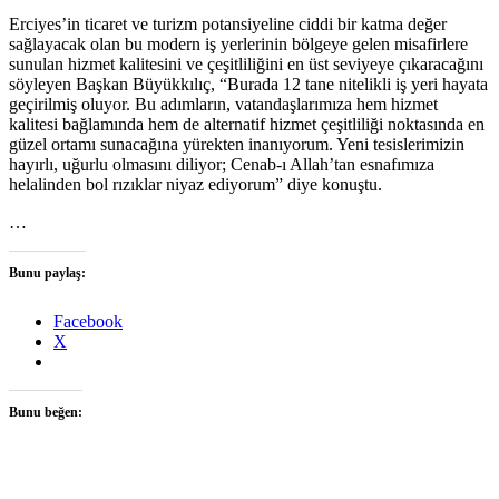
Erciyes’in ticaret ve turizm potansiyeline ciddi bir katma değer
sağlayacak olan bu modern iş yerlerinin bölgeye gelen misafirlere
sunulan hizmet kalitesini ve çeşitliliğini en üst seviyeye çıkaracağını
söyleyen Başkan Büyükkılıç, “Burada 12 tane nitelikli iş yeri hayata
geçirilmiş oluyor. Bu adımların, vatandaşlarımıza hem hizmet
kalitesi bağlamında hem de alternatif hizmet çeşitliliği noktasında en
güzel ortamı sunacağına yürekten inanıyorum. Yeni tesislerimizin
hayırlı, uğurlu olmasını diliyor; Cenab-ı Allah’tan esnafımıza
helalinden bol rızıklar niyaz ediyorum” diye konuştu.
…
Bunu paylaş:
Facebook
X
Bunu beğen: