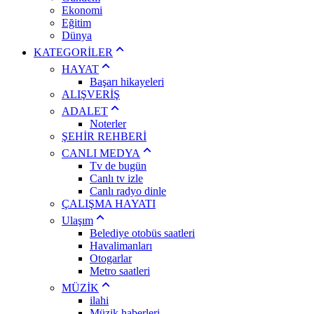
Ekonomi
Eğitim
Dünya
KATEGORİLER
HAYAT
Başarı hikayeleri
ALIŞVERİŞ
ADALET
Noterler
ŞEHİR REHBERİ
CANLI MEDYA
Tv de bugün
Canlı tv izle
Canlı radyo dinle
ÇALIŞMA HAYATI
Ulaşım
Belediye otobüs saatleri
Havalimanları
Otogarlar
Metro saatleri
MÜZİK
ilahi
Müzik haberleri