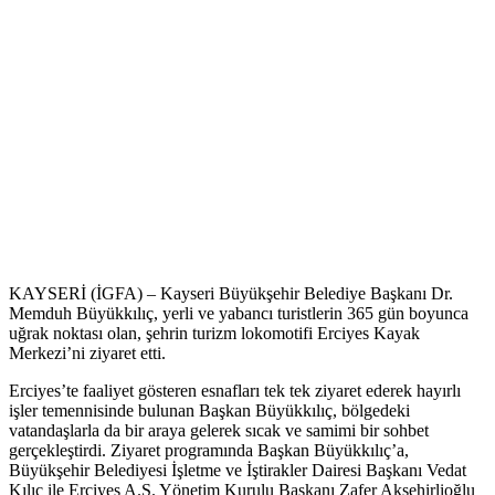
KAYSERİ (İGFA) – Kayseri Büyükşehir Belediye Başkanı Dr.
Memduh Büyükkılıç, yerli ve yabancı turistlerin 365 gün boyunca
uğrak noktası olan, şehrin turizm lokomotifi Erciyes Kayak
Merkezi’ni ziyaret etti.
Erciyes’te faaliyet gösteren esnafları tek tek ziyaret ederek hayırlı
işler temennisinde bulunan Başkan Büyükkılıç, bölgedeki
vatandaşlarla da bir araya gelerek sıcak ve samimi bir sohbet
gerçekleştirdi. Ziyaret programında Başkan Büyükkılıç’a,
Büyükşehir Belediyesi İşletme ve İştirakler Dairesi Başkanı Vedat
Kılıç ile Erciyes A.Ş. Yönetim Kurulu Başkanı Zafer Akşehirlioğlu