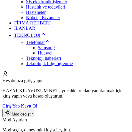
SB elektronik işlemler
Hastalık ve tedavileri
Hastaneler
Nöbetçi Eczaneler
FİRMA REHBERİ
İLANLAR
TEKNOLOJİ
Telefonlar
Samsung
Huawei
Teknoloji haberleri
Teknolojik bilgi öğrenme
Hesabınıza giriş yapın
HAYAT KILAVUZUM.NET ayrıcalıklarından yararlanmak için
giriş yapın veya hesap oluşturun.
Giriş Yap
Kayıt Ol
Mod değiştir
Mod Ayarları
Mod seçin, deneyimini kişiselleştirin.