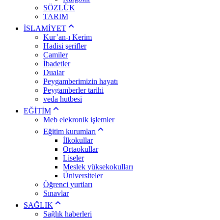
SÖZLÜK
TARIM
İSLAMİYET
Kur’an-ı Kerim
Hadisi şerifler
Camiler
İbadetler
Dualar
Peygamberimizin hayatı
Peygamberler tarihi
veda hutbesi
EĞİTİM
Meb elekronik işlemler
Eğitim kurumları
İlkokullar
Ortaokullar
Liseler
Meslek yüksekokulları
Üniversiteler
Öğrenci yurtları
Sınavlar
SAĞLIK
Sağlık haberleri