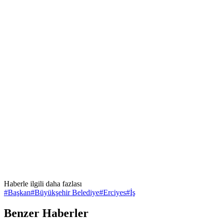
Haberle ilgili daha fazlası
#
Başkan
#
Büyükşehir Belediye
#
Erciyes
#
İş
Benzer Haberler