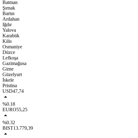
Batman
Şırnak
Bartın
Ardahan
Iğdır
Yalova
Karabük
Kilis
Osmaniye
Düzce
Lefkoşa
Gazimağusa
Girne
Güzelyurt
İskele
Pristina
USD
47,74
%0.18
EURO
55,25
%0.32
BIST
13.779,39