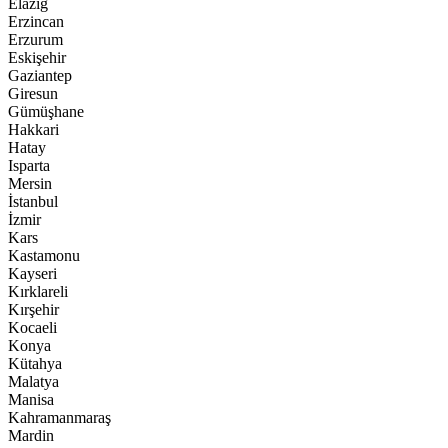
Elazığ
Erzincan
Erzurum
Eskişehir
Gaziantep
Giresun
Gümüşhane
Hakkari
Hatay
Isparta
Mersin
İstanbul
İzmir
Kars
Kastamonu
Kayseri
Kırklareli
Kırşehir
Kocaeli
Konya
Kütahya
Malatya
Manisa
Kahramanmaraş
Mardin