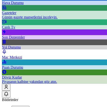
Hava Durumu
Gazeteler
Günün gazete manşetlerini inceleyin.
Canlı Tv
Son Depremler
Yol Durumu
Maç Merkezi
Puan Durumu
Döviz Kurlar
Piyasanın kalbine yakından göz atın.
Bildirimler