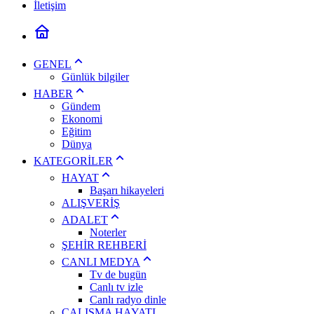
İletişim
GENEL
Günlük bilgiler
HABER
Gündem
Ekonomi
Eğitim
Dünya
KATEGORİLER
HAYAT
Başarı hikayeleri
ALIŞVERİŞ
ADALET
Noterler
ŞEHİR REHBERİ
CANLI MEDYA
Tv de bugün
Canlı tv izle
Canlı radyo dinle
ÇALIŞMA HAYATI