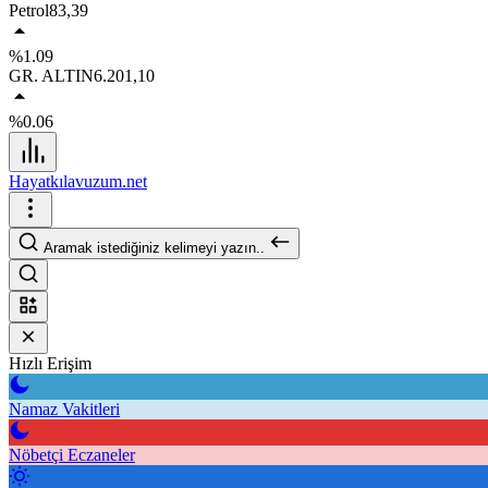
Petrol
83,39
%1.09
GR. ALTIN
6.201,10
%0.06
Hayatkılavuzum.net
Aramak istediğiniz kelimeyi yazın..
Hızlı Erişim
Namaz Vakitleri
Nöbetçi Eczaneler