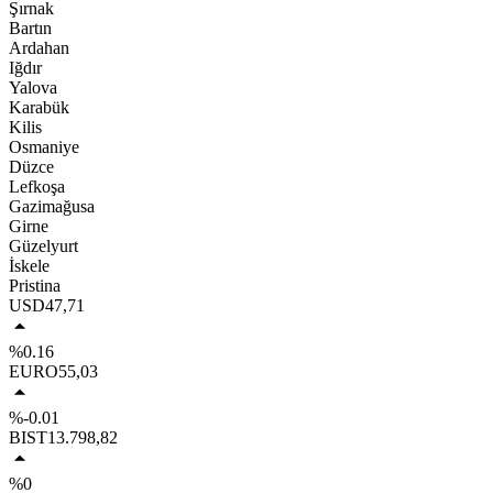
Şırnak
Bartın
Ardahan
Iğdır
Yalova
Karabük
Kilis
Osmaniye
Düzce
Lefkoşa
Gazimağusa
Girne
Güzelyurt
İskele
Pristina
USD
47,71
%0.16
EURO
55,03
%-0.01
BIST
13.798,82
%0