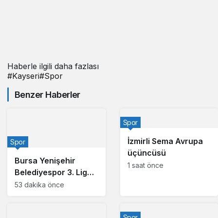
Haberle ilgili daha fazlası
#
Kayseri
#
Spor
Benzer Haberler
Spor
İzmirli Sema Avrupa
Spor
üçüncüsü
Bursa Yenişehir
1 saat önce
Belediyespor 3. Lig
için tecrübeli isimle
53 dakika önce
anlaştı
Spor