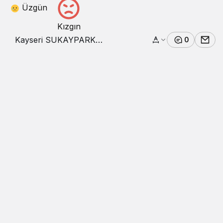
Üzgün
Kızgın
Kayseri SUKAYPARK
0
yaz sezonunu açtı