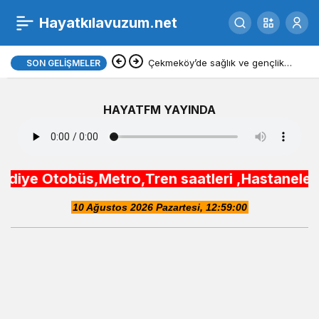
Hayatkılavuzum.net
Çekmeköy’de sağlık ve gençlik
SON GELIŞMELER
yatırımları yükseliyor
HAYATFM YAYINDA
obüs,Metro,Tren saatleri ,Hastaneler, Okullar,