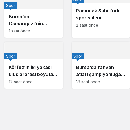
Spor
Pamucak Sahili’nde
Bursa’da
spor şöleni
Osmangazi’nin
2 saat önce
gururu Avrupa
1 saat önce
Şampiyonu
Spor
Spor
Körfez’in iki yakası
Bursa’da rahvan
uluslararası boyuta
atları şampiyonluğa
taşınıyor
koştu
17 saat önce
18 saat önce