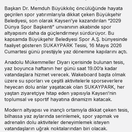
Başkan Dr. Memduh Büyükkılıç öncülüğünde hayata
geçirilen spor yatırımlarıyla dikkat çeken Büyükşehir
Belediyesi, son olarak Kayseri’ye kazandırılan “2029
Dünya Spor Başkenti” unvanının akabinde spor
altyapısını daha da güçlendirmeyi sürdürüyor. Bu
kapsamda Büyükşehir Belediyesi Spor A.Ş. bünyesinde
faaliyet gösteren SUKAYPARK Tesisi, 16 Mayıs 2026
Cumartesi günü prestijiyle yaz dönemine kapılarını açtı.
Anadolu Mükemmeller Diyarı içerisinde bulunan tesis,
yaz boyunca haftanın her günü saat 19.00’a kadar
vatandaşlara hizmet verecek. Wakeboard başta olmak
üzere su sporları ve çeşitli aktivitelerle sporseverlere
heyecan dolu anlar yaşatacak olan SUKAYPARK, her
yaştan ziyaretçiye hitap eden yapısıyla Kayseri’nin
toplumsal ve sportif hayatına dinamizm katacak.
Modern altyapısı ve inançlı ortamıyla dikkat çeken tesis,
bilhassa yaz aylarında serinlemek, spor yapmak ve
adrenalin dolu aktiviteler deneyimlemek isteyen
vatandaşların uğrak noktalarından biri olacak.