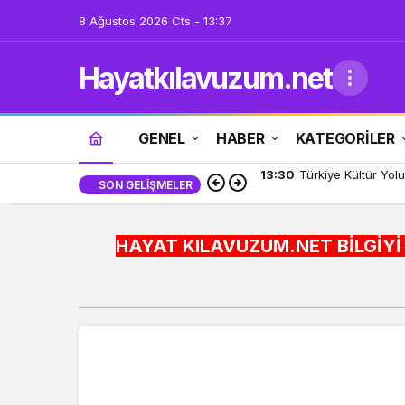
8 Ağustos 2026 Cts - 13:37
Hayatkılavuzum.net
GENEL
HABER
KATEGORİLER
13:24
Miras Şantiye Gezile
SON GELIŞMELER
HAYAT KILAVUZUM.NET BİLGİYİ HAYATA ENTE