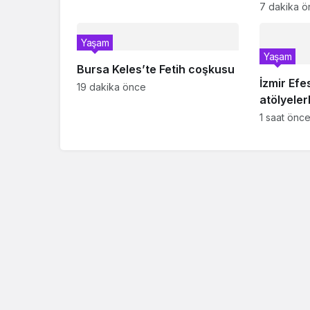
7 dakika 
Yaşam
Yaşam
Bursa Keles’te Fetih coşkusu
İzmir Efe
19 dakika önce
atölyelerl
1 saat önc