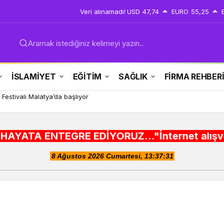
Veri alınamadı!
USD
47,74
EURO
55,25
Aramak istediğiniz kelimeyi yazın..
İSLAMİYET
EĞİTİM
SAĞLIK
FİRMA REHBER
ri tarihe ışık tutuyor
GRE EDİYORUZ..."İnternet alışveriş siteleri ,Ş