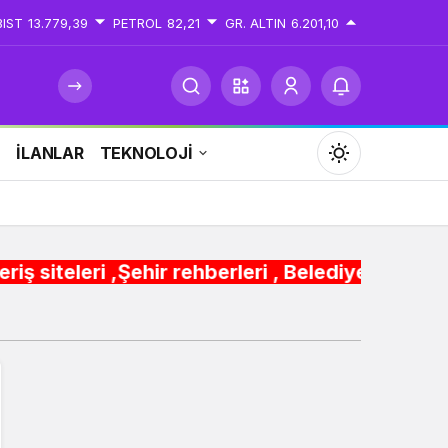
BIST
13.779,39
PETROL
82,21
GR. ALTIN
6.201,10
İ
İLANLAR
TEKNOLOJİ
Mod
değiştir
ehir rehberleri , Belediye Otobüs,Metro,Tren s
Gündüz Modu
Gündüz modunu seçin.
Gece Modu
Gece modunu seçin.