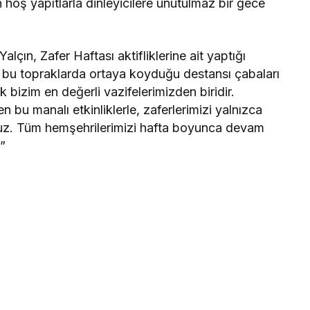
n hoş yapıtlarla dinleyicilere unutulmaz bir gece
çın, Zafer Haftası aktifliklerine ait yaptığı
 bu topraklarda ortaya koyduğu destansı çabaları
bizim en değerli vazifelerimizden biridir.
ren bu manalı etkinliklerle, zaferlerimizi yalnızca
oruz. Tüm hemşehrilerimizi hafta boyunca devam
”