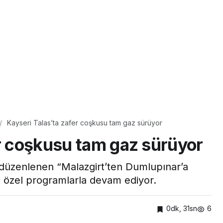
Kayseri Talas’ta zafer coşkusu tam gaz sürüyor
er coşkusu tam gaz sürüyor
n düzenlenen “Malazgirt’ten Dumlupınar’a
den özel programlarla devam ediyor.
0dk, 31sn
6