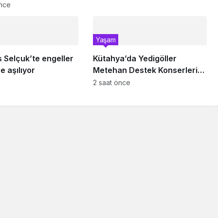
önce
Yaşam
s Selçuk’te engeller
Kütahya’da Yedigöller
e aşılıyor
Metehan Destek Konserleri
start aldı
e
2 saat önce