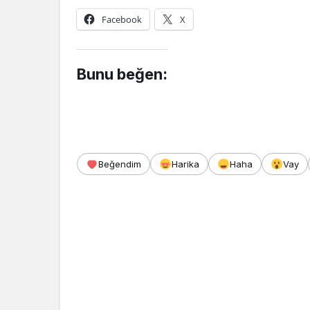
Facebook
X
Bunu beğen:
Beğendim
Harika
Haha
Vay