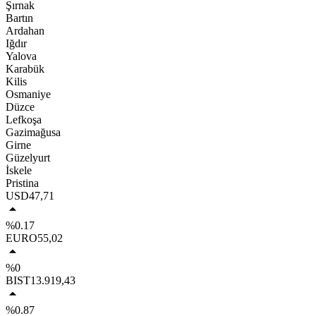
Şırnak
Bartın
Ardahan
Iğdır
Yalova
Karabük
Kilis
Osmaniye
Düzce
Lefkoşa
Gazimağusa
Girne
Güzelyurt
İskele
Pristina
USD
47,71
%0.17
EURO
55,02
%0
BIST
13.919,43
%0.87