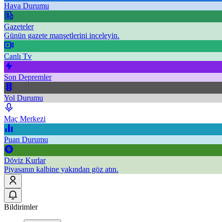
Hava Durumu
Gazeteler
Günün gazete manşetlerini inceleyin.
Canlı Tv
Son Depremler
Yol Durumu
Maç Merkezi
Puan Durumu
Döviz Kurlar
Piyasanın kalbine yakından göz atın.
Bildirimler