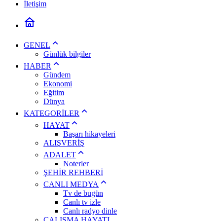
İletişim
GENEL
Günlük bilgiler
HABER
Gündem
Ekonomi
Eğitim
Dünya
KATEGORİLER
HAYAT
Başarı hikayeleri
ALIŞVERİŞ
ADALET
Noterler
ŞEHİR REHBERİ
CANLI MEDYA
Tv de bugün
Canlı tv izle
Canlı radyo dinle
ÇALIŞMA HAYATI