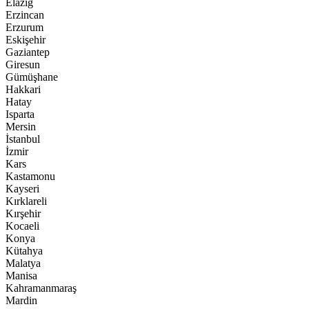
Elazığ
Erzincan
Erzurum
Eskişehir
Gaziantep
Giresun
Gümüşhane
Hakkari
Hatay
Isparta
Mersin
İstanbul
İzmir
Kars
Kastamonu
Kayseri
Kırklareli
Kırşehir
Kocaeli
Konya
Kütahya
Malatya
Manisa
Kahramanmaraş
Mardin