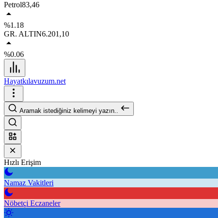
Petrol
83,46
%1.18
GR. ALTIN
6.201,10
%0.06
Hayatkılavuzum.net
Aramak istediğiniz kelimeyi yazın..
Hızlı Erişim
Namaz Vakitleri
Nöbetçi Eczaneler