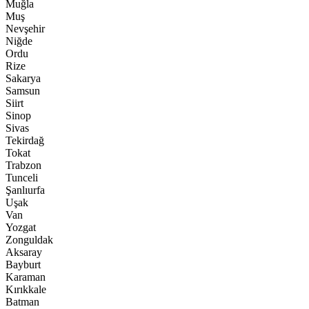
Muğla
Muş
Nevşehir
Niğde
Ordu
Rize
Sakarya
Samsun
Siirt
Sinop
Sivas
Tekirdağ
Tokat
Trabzon
Tunceli
Şanlıurfa
Uşak
Van
Yozgat
Zonguldak
Aksaray
Bayburt
Karaman
Kırıkkale
Batman