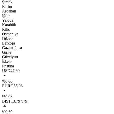
Şırnak
Bartın
Ardahan
Iğdır
Yalova
Karabük
Kilis
Osmaniye
Düzce
Lefkoşa
Gazimağusa
Girne
Güzelyurt
İskele
Pristina
USD
47,60
%0.06
EURO
55,06
%0.08
BIST
13.797,79
%0.69