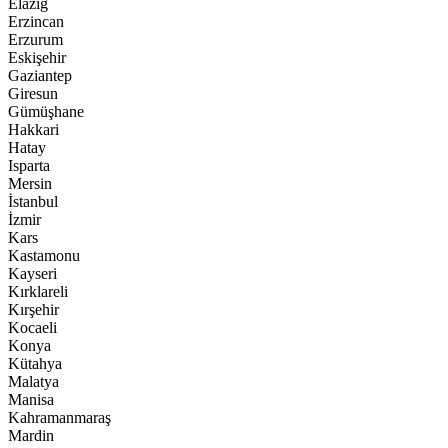
Elazığ
Erzincan
Erzurum
Eskişehir
Gaziantep
Giresun
Gümüşhane
Hakkari
Hatay
Isparta
Mersin
İstanbul
İzmir
Kars
Kastamonu
Kayseri
Kırklareli
Kırşehir
Kocaeli
Konya
Kütahya
Malatya
Manisa
Kahramanmaraş
Mardin