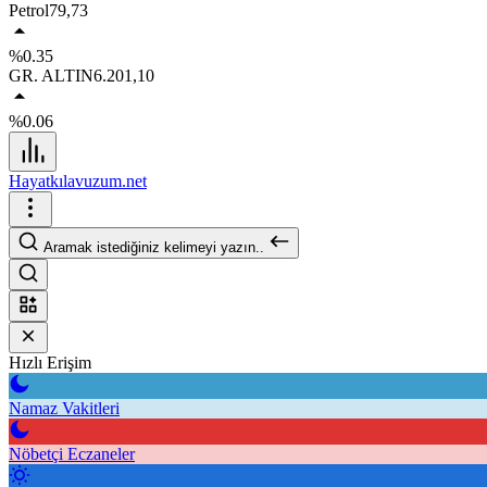
Petrol
79,73
%0.35
GR. ALTIN
6.201,10
%0.06
Hayatkılavuzum.net
Aramak istediğiniz kelimeyi yazın..
Hızlı Erişim
Namaz Vakitleri
Nöbetçi Eczaneler