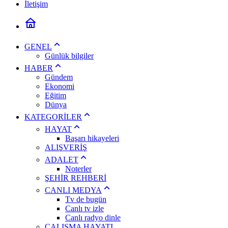
İletişim
GENEL
Günlük bilgiler
HABER
Gündem
Ekonomi
Eğitim
Dünya
KATEGORİLER
HAYAT
Başarı hikayeleri
ALIŞVERİŞ
ADALET
Noterler
ŞEHİR REHBERİ
CANLI MEDYA
Tv de bugün
Canlı tv izle
Canlı radyo dinle
ÇALIŞMA HAYATI