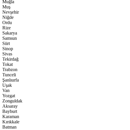
Muğla
Muş
Nevşehir
Niğde
Ordu
Rize
Sakarya
Samsun
Siirt
Sinop
Sivas
Tekirdağ
Tokat
Trabzon
Tunceli
Şanlıurfa
Uşak
Van
Yozgat
Zonguldak
Aksaray
Bayburt
Karaman
Kırıkkale
Batman