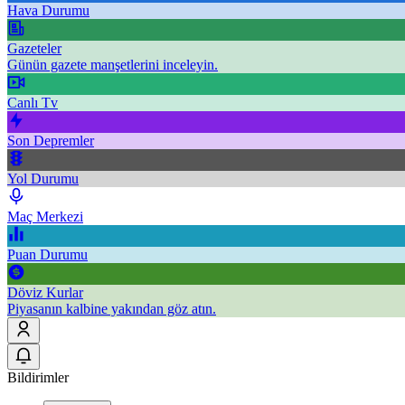
Hava Durumu
Gazeteler
Günün gazete manşetlerini inceleyin.
Canlı Tv
Son Depremler
Yol Durumu
Maç Merkezi
Puan Durumu
Döviz Kurlar
Piyasanın kalbine yakından göz atın.
Bildirimler