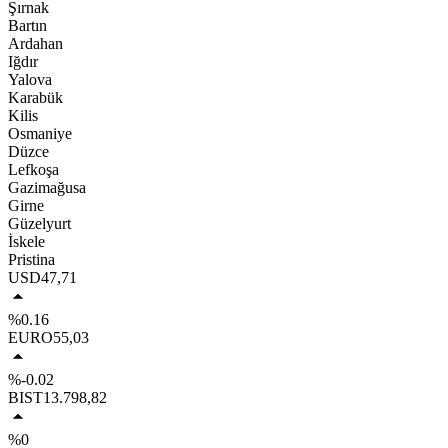
Şırnak
Bartın
Ardahan
Iğdır
Yalova
Karabük
Kilis
Osmaniye
Düzce
Lefkoşa
Gazimağusa
Girne
Güzelyurt
İskele
Pristina
USD
47,71
%0.16
EURO
55,03
%-0.02
BIST
13.798,82
%0