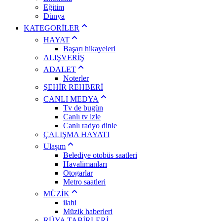
Eğitim
Dünya
KATEGORİLER
HAYAT
Başarı hikayeleri
ALIŞVERİŞ
ADALET
Noterler
ŞEHİR REHBERİ
CANLI MEDYA
Tv de bugün
Canlı tv izle
Canlı radyo dinle
ÇALIŞMA HAYATI
Ulaşım
Belediye otobüs saatleri
Havalimanları
Otogarlar
Metro saatleri
MÜZİK
ilahi
Müzik haberleri
RÜYA TABİRLERİ