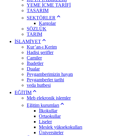
YEME İÇME TARİFİ
TASARIM
SEKTÖRLER
Kargolar
SÖZLÜK
TARIM
İSLAMİYET
Kur’an-ı Kerim
Hadisi şerifler
Camiler
İbadetler
Dualar
Peygamberimizin hayatı
Peygamberler tarihi
veda hutbesi
EĞİTİM
Meb elekronik işlemler
Eğitim kurumları
İlkokullar
Ortaokullar
Liseler
Meslek yüksekokulları
Üniversiteler