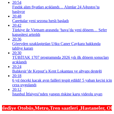
20:54
Fındık alım fiyatları açıklandı… Alımlar 24 Ağustos’ta
başlıyor
20:48
Carettalar yeni sezona hırslı başladı
20:42
Türkiye ile Vietnam arasında ‘hava’da yeni dönem… Sefer
kapasitesi artırıldı
20:36
Görevden uzaklaştırılan Utku Caner Çaykara hakkında
tahliye kararı
20:30
TÜBİTAK 1707 programında 2026 yılı ilk dönem sonuçları
açıklandı
20:24
Balıkesir’de Kepsut’a Kent Lokantası ve altyapı desteği
20:18
6 yıl önceki kaçak avın failleri tespit edildi! 5 yaban keçisi için
ceza uygulandı
20:12
İstanbul İtfaiyesi’nden yangın riskine karşı videolu uyarı
etro,Tren saatleri ,Hastaneler, Okullar, Camiler ,