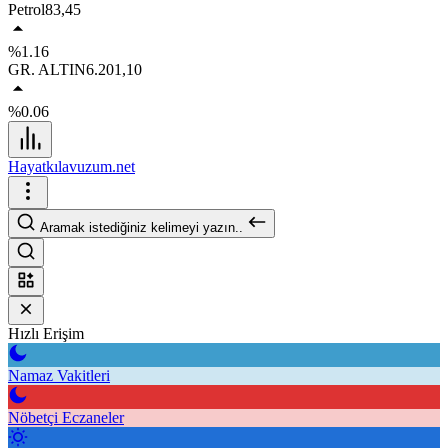
Petrol
83,45
%1.16
GR. ALTIN
6.201,10
%0.06
Hayatkılavuzum.net
Aramak istediğiniz kelimeyi yazın..
Hızlı Erişim
Namaz Vakitleri
Nöbetçi Eczaneler