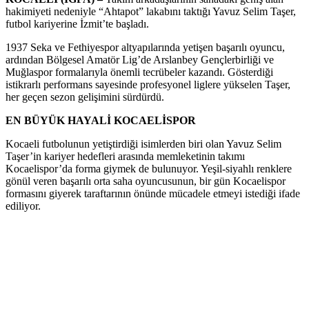
hakimiyeti nedeniyle “Ahtapot” lakabını taktığı Yavuz Selim Taşer,
futbol kariyerine İzmit’te başladı.
1937 Seka ve Fethiyespor altyapılarında yetişen başarılı oyuncu,
ardından Bölgesel Amatör Lig’de Arslanbey Gençlerbirliği ve
Muğlaspor formalarıyla önemli tecrübeler kazandı. Gösterdiği
istikrarlı performans sayesinde profesyonel liglere yükselen Taşer,
her geçen sezon gelişimini sürdürdü.
EN BÜYÜK HAYALİ KOCAELİSPOR
Kocaeli futbolunun yetiştirdiği isimlerden biri olan Yavuz Selim
Taşer’in kariyer hedefleri arasında memleketinin takımı
Kocaelispor’da forma giymek de bulunuyor. Yeşil-siyahlı renklere
gönül veren başarılı orta saha oyuncusunun, bir gün Kocaelispor
formasını giyerek taraftarının önünde mücadele etmeyi istediği ifade
ediliyor.