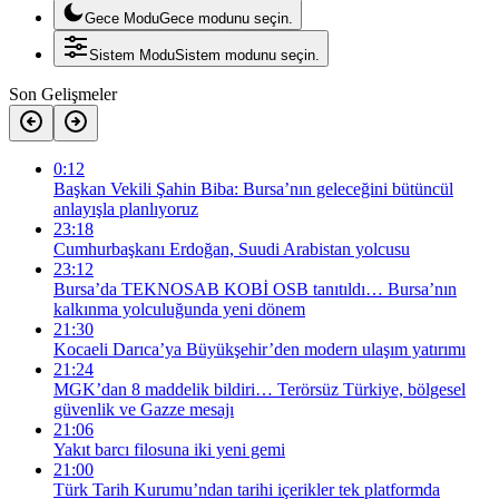
Gece Modu
Gece modunu seçin.
Sistem Modu
Sistem modunu seçin.
Son Gelişmeler
0:12
Başkan Vekili Şahin Biba: Bursa’nın geleceğini bütüncül
anlayışla planlıyoruz
23:18
Cumhurbaşkanı Erdoğan, Suudi Arabistan yolcusu
23:12
Bursa’da TEKNOSAB KOBİ OSB tanıtıldı… Bursa’nın
kalkınma yolculuğunda yeni dönem
21:30
Kocaeli Darıca’ya Büyükşehir’den modern ulaşım yatırımı
21:24
MGK’dan 8 maddelik bildiri… Terörsüz Türkiye, bölgesel
güvenlik ve Gazze mesajı
21:06
Yakıt barcı filosuna iki yeni gemi
21:00
Türk Tarih Kurumu’ndan tarihi içerikler tek platformda