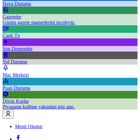
Hava Durumu
Gazeteler
Günün gazete manşetlerini inceleyin.
Canlı Tv
Son Depremler
Yol Durumu
Maç Merkezi
Puan Durumu
Döviz Kurlar
Piyasanın kalbine yakından göz atın.
Menü Oluştur