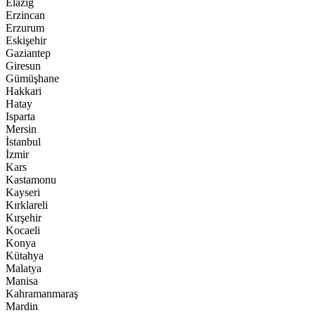
Elazığ
Erzincan
Erzurum
Eskişehir
Gaziantep
Giresun
Gümüşhane
Hakkari
Hatay
Isparta
Mersin
İstanbul
İzmir
Kars
Kastamonu
Kayseri
Kırklareli
Kırşehir
Kocaeli
Konya
Kütahya
Malatya
Manisa
Kahramanmaraş
Mardin