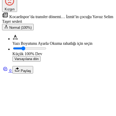
Kızgın
Kocaelispor’da transfer dönemi… İzmit’in çocuğu Yavuz Selim
Taşer sesleri
Normal (100%)
Yazı Boyutunu Ayarla
Okuma rahatlığı için seçin
Küçük
100%
Dev
Varsayılana dön
0
Paylaş