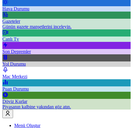
Hava Durumu
Gazeteler
Günün gazete manşetlerini inceleyin.
Canlı Tv
Son Depremler
Yol Durumu
Maç Merkezi
Puan Durumu
Döviz Kurlar
Piyasanın kalbine yakından göz atın.
Menü Oluştur