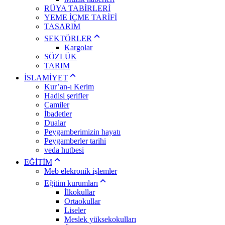
RÜYA TABİRLERİ
YEME İÇME TARİFİ
TASARIM
SEKTÖRLER
Kargolar
SÖZLÜK
TARIM
İSLAMİYET
Kur’an-ı Kerim
Hadisi şerifler
Camiler
İbadetler
Dualar
Peygamberimizin hayatı
Peygamberler tarihi
veda hutbesi
EĞİTİM
Meb elekronik işlemler
Eğitim kurumları
İlkokullar
Ortaokullar
Liseler
Meslek yüksekokulları