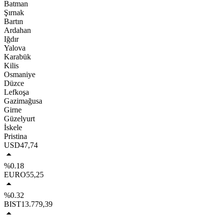
Batman
Şırnak
Bartın
Ardahan
Iğdır
Yalova
Karabük
Kilis
Osmaniye
Düzce
Lefkoşa
Gazimağusa
Girne
Güzelyurt
İskele
Pristina
USD
47,74
%0.18
EURO
55,25
%0.32
BIST
13.779,39