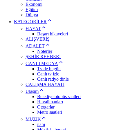
Ekonomi
Eğitim
Dünya
KATEGORİLER
HAYAT
Başarı hikayeleri
ALIŞVERİŞ
ADALET
Noterler
ŞEHİR REHBERİ
CANLI MEDYA
Tv de bugün
Canlı tv izle
Canlı radyo dinle
ÇALIŞMA HAYATI
Ulaşım
Belediye otobüs saatleri
Havalimanları
Otogarlar
Metro saatleri
MÜZİK
ilahi
Müzik haberleri