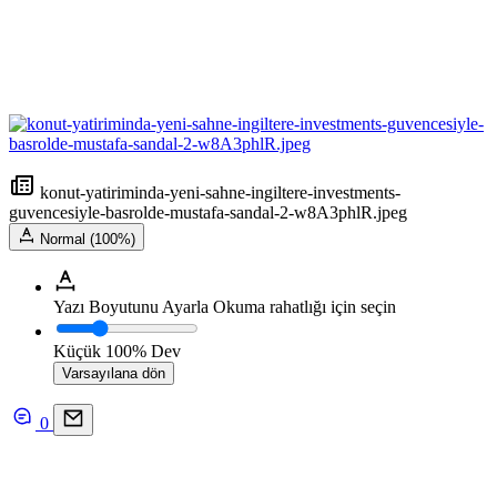
konut-yatiriminda-yeni-sahne-ingiltere-investments-
guvencesiyle-basrolde-mustafa-sandal-2-w8A3phlR.jpeg
Normal (100%)
Yazı Boyutunu Ayarla
Okuma rahatlığı için seçin
Küçük
100%
Dev
Varsayılana dön
0