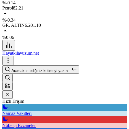
%-0.14
Petrol
82,21
%-0.34
GR. ALTIN
6.201,10
%0.06
Hayatkılavuzum.net
Aramak istediğiniz kelimeyi yazın..
Hızlı Erişim
Namaz Vakitleri
Nöbetçi Eczaneler