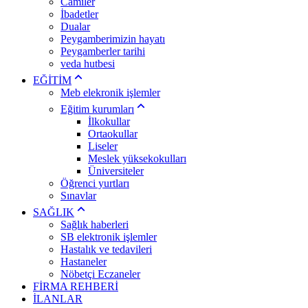
Camiler
İbadetler
Dualar
Peygamberimizin hayatı
Peygamberler tarihi
veda hutbesi
EĞİTİM
Meb elekronik işlemler
Eğitim kurumları
İlkokullar
Ortaokullar
Liseler
Meslek yüksekokulları
Üniversiteler
Öğrenci yurtları
Sınavlar
SAĞLIK
Sağlık haberleri
SB elektronik işlemler
Hastalık ve tedavileri
Hastaneler
Nöbetçi Eczaneler
FİRMA REHBERİ
İLANLAR