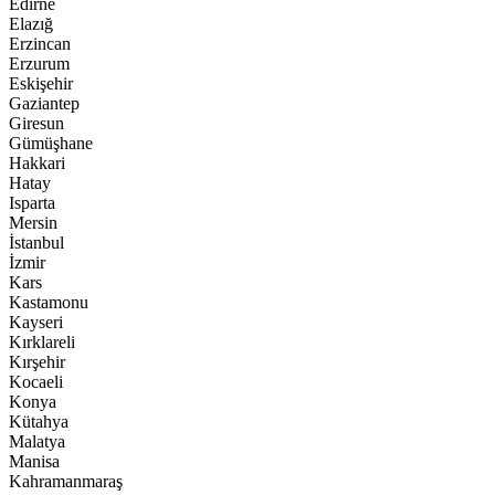
Edirne
Elazığ
Erzincan
Erzurum
Eskişehir
Gaziantep
Giresun
Gümüşhane
Hakkari
Hatay
Isparta
Mersin
İstanbul
İzmir
Kars
Kastamonu
Kayseri
Kırklareli
Kırşehir
Kocaeli
Konya
Kütahya
Malatya
Manisa
Kahramanmaraş