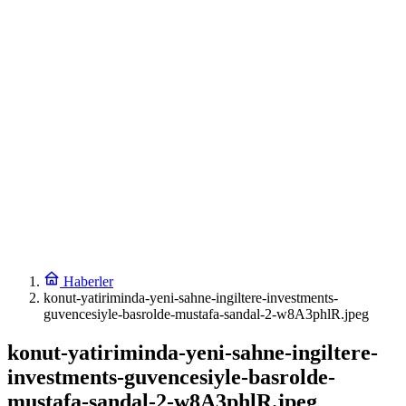
DAĞDER ve BUMEV’den eğitim için güç birliği
17:42
İpsala OSB’nin gelişimi için kritik ziyaret
17:30
Ağrı’da toplu sünnet şöleni
17:24
Osmangazi’de geleceğin yüzücüleri sertifikalarını aldı
17:18
Avrupa Drama Buluşmaları gençleri İzmir’de
17:12
Toplu taşımaya sıkı denetim
0:30
Arabesk müziğinin acı kaybı!
Haberler
konut-yatiriminda-yeni-sahne-ingiltere-investments-
guvencesiyle-basrolde-mustafa-sandal-2-w8A3phlR.jpeg
konut-yatiriminda-yeni-sahne-ingiltere-
investments-guvencesiyle-basrolde-
mustafa-sandal-2-w8A3phlR.jpeg