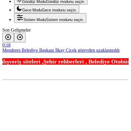
Gündüz Modu
Gündüz modunu seçin.
Gece Modu
Gece modunu seçin.
Sistem Modu
Sistem modunu seçin.
Son Gelişmeler
0:18
Menderes Belediye Başkanı İlkay Çiçek görevden uzaklaştırıldı
0:12
hir rehberleri , Belediye Otobüs,Metro,Tren saatl
Anadolu Otoyolu’nda kamyonet çekiciye çarptı!
19:24
Ganita Akşamları’nda büyük coşku
19:12
Kırsal yollara neşter
18:42
Denizli’de 160 milyon TL’lik alt ve üstyapı yatırımı
18:24
Şampiyonlar, İETT ile İstanbul’da
18:12
Ayvalık’ta üretici ve el emeği pazarı renk katıyor
18:00
Bursa Büyükşehir Harmancık’ta da yolları yeniliyor
17:54