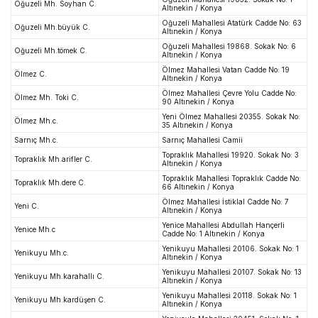
Oğuzeli Mh. Soyhan C.
Altınekin / Konya
Oğuzeli Mahallesi Atatürk Cadde No: 63
Oğuzeli Mh.büyük C.
Altınekin / Konya
Oğuzeli Mahallesi 19868. Sokak No: 6
Oğuzeli Mh.tömek C.
Altınekin / Konya
Ölmez Mahallesi Vatan Cadde No: 19
Ölmez C.
Altınekin / Konya
Ölmez Mahallesi Çevre Yolu Cadde No:
Ölmez Mh. Toki C.
90 Altınekin / Konya
Yeni Ölmez Mahallesi 20355. Sokak No:
Ölmez Mh.c.
35 Altınekin / Konya
Sarnıç Mh.c.
Sarnıç Mahallesi Camii
Topraklık Mahallesi 19920. Sokak No: 3
Topraklık Mh.arifler C.
Altınekin / Konya
Topraklık Mahallesi Topraklık Cadde No:
Topraklık Mh.dere C.
66 Altınekin / Konya
Ölmez Mahallesi İstiklal Cadde No: 7
Yeni C.
Altınekin / Konya
Yenice Mahallesi Abdullah Hançerli
Yenice Mh.c
Cadde No: 1 Altınekin / Konya
Yenikuyu Mahallesi 20106. Sokak No: 1
Yenikuyu Mh.c.
Altınekin / Konya
Yenikuyu Mahallesi 20107. Sokak No: 13
Yenikuyu Mh.karahallı C.
Altınekin / Konya
Yenikuyu Mahallesi 20118. Sokak No: 1
Yenikuyu Mh.kardüşen C.
Altınekin / Konya