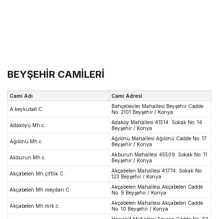
BEYŞEHİR CAMİLERİ
Cami Adı
Cami Adresi
Bahçelievler Mahallesi Beyşehir Cadde
A.keykubat C.
No: 2101 Beyşehir / Konya
Adaköy Mahallesi 41514. Sokak No: 14
Adaköyü Mh.c.
Beyşehir / Konya
Ağılönü Mahallesi Ağılönü Cadde No: 17
Ağılönü Mh.c.
Beyşehir / Konya
Akburun Mahallesi 45509. Sokak No: 11
Akburun Mh.c.
Beyşehir / Konya
Akçabelen Mahallesi 41774. Sokak No:
Akçabelen Mh.çiftlik C.
123 Beyşehir / Konya
Akçabelen Mahallesi Akçabelen Cadde
Akçabelen Mh.meydan C.
No: 9 Beyşehir / Konya
Akçabelen Mahallesi Akçabelen Cadde
Akçabelen Mh.mrk.c.
No: 10 Beyşehir / Konya
Hacıakif Mahallesi Seyran Cadde No: 62