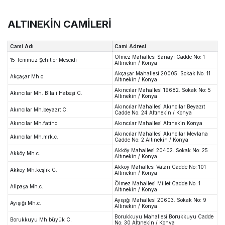
ALTINEKİN CAMİLERİ
Cami Adı
Cami Adresi
Ölmez Mahallesi Sanayi Cadde No: 1
15 Temmuz Şehitler Mescidi
Altınekin / Konya
Akçaşar Mahallesi 20005. Sokak No: 11
Akçaşar Mh.c.
Altınekin / Konya
Akıncılar Mahallesi 19682. Sokak No: 5
Akıncılar Mh. Bilali Habeşi C.
Altınekin / Konya
Akıncılar Mahallesi Akıncılar Beyazıt
Akıncılar Mh.beyazıt C.
Cadde No: 24 Altınekin / Konya
Akıncılar Mh.fatihc.
Akıncılar Mahallesi Altınekin Konya
Akıncılar Mahallesi Akıncılar Mevlana
Akıncılar Mh.mrk.c.
Cadde No: 2 Altınekin / Konya
Akköy Mahallesi 20402. Sokak No: 25
Akköy Mh.c.
Altınekin / Konya
Akköy Mahallesi Vatan Cadde No: 101
Akköy Mh.keşlik C.
Altınekin / Konya
Ölmez Mahallesi Millet Cadde No: 1
Alipaşa Mh.c.
Altınekin / Konya
Ayışığı Mahallesi 20603. Sokak No: 9
Ayışığı Mh.c.
Altınekin / Konya
Borukkuyu Mahallesi Borukkuyu Cadde
Borukkuyu Mh.büyük C.
No: 30 Altınekin / Konya