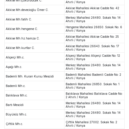
Akkise Mh.çukurbucak C.
Ahırlı / Konya
Akkise Mahallesi Akkise Cadde No: 42
Akkise Mh.devecioğlu Ömer C.
Ahırlı / Konya
Merkez Mahallesi 26480. Sokak No: 14
Akkise Mh.fatih C.
Ahırlı / Konya
Hengeme Mahallesi 26650. Sokak No: 6
Akkise Mh.hengeme C.
Ahırlı / Konya
Akkise Mahallesi Akkise Cadde No: 25
Akkise Mh.hz.hamza C.
Ahırlı / Konya
Akkise Mahallesi 26643. Sokak No: 17
Akkise Mh.kurtlar C.
Ahırlı / Konya
Aliçerçi Mahallesi Aliçerçi Cadde No: 12
Aliçerçi Mh.c.
Ahırlı / Konya
Merkez Mahallesi 26480. Sokak No: 14
Aşağı Mh.c.
Ahırlı / Konya
Bademli Mahallesi Bademli Cadde No: 2
Bademli Mh. Kuran Kursu Mescidi
Ahırlı / Konya
Bademli Mahallesi 26850. Sokak No: 1
Bademli Mh.c.
Ahırlı / Konya
Balıklava Mahallesi Balıklava Cadde No:
Balıklava Mh.c.
2 Ahırlı / Konya
Merkez Mahallesi 26480. Sokak No: 14
Bartı Mescidi
Ahırlı / Konya
Merkez Mahallesi 26480. Sokak No: 14
Büyüköz Mh.c.
Ahırlı / Konya
Çiftlik Mahallesi 27002. Sokak No: 2
Çiftlik Mh.c.
Ahırlı / Konya