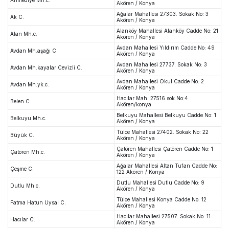
Akören / Konya
Ağalar Mahallesi 27303. Sokak No: 3
Ak C.
Akören / Konya
Alanköy Mahallesi Alanköy Cadde No: 21
Alan Mh.c.
Akören / Konya
Avdan Mahallesi Yıldırım Cadde No: 49
Avdan Mh.aşağı C.
Akören / Konya
Avdan Mahallesi 27737. Sokak No: 3
Avdan Mh.kayalar Cevizli C.
Akören / Konya
Avdan Mahallesi Okul Cadde No: 2
Avdan Mh.yk.c.
Akören / Konya
Hacılar Mah. 27516.sok No:4
Belen C.
Akören/konya
Belkuyu Mahallesi Belkuyu Cadde No: 1
Belkuyu Mh.c.
Akören / Konya
Tülce Mahallesi 27402. Sokak No: 22
Büyük C.
Akören / Konya
Çatören Mahallesi Çatören Cadde No: 1
Çatören Mh.c.
Akören / Konya
Ağalar Mahallesi Altan Tufan Cadde No:
Çeşme C.
122 Akören / Konya
Dutlu Mahallesi Dutlu Cadde No: 9
Dutlu Mh.c.
Akören / Konya
Tülce Mahallesi Konya Cadde No: 12
Fatma Hatun Uysal C.
Akören / Konya
Hacılar Mahallesi 27507. Sokak No: 11
Hacılar C.
Akören / Konya