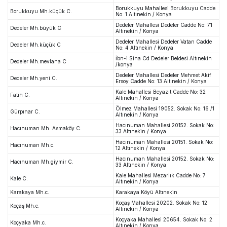
Borukkuyu Mahallesi Borukkuyu Cadde
Borukkuyu Mh.küçük C.
No: 1 Altınekin / Konya
Dedeler Mahallesi Dedeler Cadde No: 71
Dedeler Mh.büyük C
Altınekin / Konya
Dedeler Mahallesi Dedeler Vatan Cadde
Dedeler Mh.küçük C
No: 4 Altınekin / Konya
İbn-i Sina Cd Dedeler Beldesi Altınekin
Dedeler Mh.mevlana C
/konya
Dedeler Mahallesi Dedeler Mehmet Akif
Dedeler Mh.yeni C.
Ersoy Cadde No: 13 Altınekin / Konya
Kale Mahallesi Beyazıt Cadde No: 32
Fatih C.
Altınekin / Konya
Ölmez Mahallesi 19052. Sokak No: 16 /1
Gürpınar C.
Altınekin / Konya
Hacınuman Mahallesi 20152. Sokak No:
Hacınuman Mh. Asmaköy C.
33 Altınekin / Konya
Hacınuman Mahallesi 20151. Sokak No:
Hacınuman Mh.c.
12 Altınekin / Konya
Hacınuman Mahallesi 20152. Sokak No:
Hacınuman Mh.giymir C.
33 Altınekin / Konya
Kale Mahallesi Mezarlık Cadde No: 7
Kale C.
Altınekin / Konya
Karakaya Mh.c.
Karakaya Köyü Altınekin
Koçaş Mahallesi 20202. Sokak No: 12
Koçaş Mh.c.
Altınekin / Konya
Koçyaka Mahallesi 20654. Sokak No: 2
Koçyaka Mh.c.
Altınekin / Konya