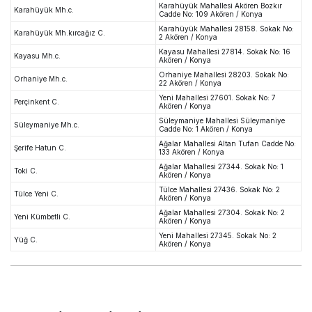
Karahüyük Mahallesi Akören Bozkır
Karahüyük Mh.c.
Cadde No: 109 Akören / Konya
Karahüyük Mahallesi 28158. Sokak No:
Karahüyük Mh.kırcağız C.
2 Akören / Konya
Kayasu Mahallesi 27814. Sokak No: 16
Kayasu Mh.c.
Akören / Konya
Orhaniye Mahallesi 28203. Sokak No:
Orhaniye Mh.c.
22 Akören / Konya
Yeni Mahallesi 27601. Sokak No: 7
Perçinkent C.
Akören / Konya
Süleymaniye Mahallesi Süleymaniye
Süleymaniye Mh.c.
Cadde No: 1 Akören / Konya
Ağalar Mahallesi Altan Tufan Cadde No:
Şerife Hatun C.
133 Akören / Konya
Ağalar Mahallesi 27344. Sokak No: 1
Toki C.
Akören / Konya
Tülce Mahallesi 27436. Sokak No: 2
Tülce Yeni C.
Akören / Konya
Ağalar Mahallesi 27304. Sokak No: 2
Yeni Kümbetli C.
Akören / Konya
Yeni Mahallesi 27345. Sokak No: 2
Yüğ C.
Akören / Konya