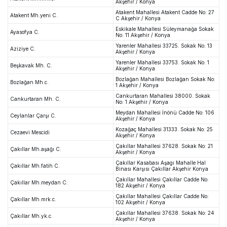
Akşehir / Konya
Atakent Mahallesi Atakent Cadde No: 27
Atakent Mh.yeni C.
C Akşehir / Konya
Eskikale Mahallesi Süleymanağa Sokak
Ayasofya C.
No: 11 Akşehir / Konya
Yarenler Mahallesi 33725. Sokak No: 13
Aziziye C.
Akşehir / Konya
Yarenler Mahallesi 33753. Sokak No: 1
Beşkavak Mh. C.
Akşehir / Konya
Bozlağan Mahallesi Bozlağan Sokak No:
Bozlağan Mh.c.
1 Akşehir / Konya
Cankurtaran Mahallesi 38000. Sokak
Cankurtaran Mh. C.
No: 1 Akşehir / Konya
Meydan Mahallesi İnönü Cadde No: 106
Ceylanlar Çarşı C.
Akşehir / Konya
Kozağaç Mahallesi 31333. Sokak No: 25
Cezaevi Mescidi
Akşehir / Konya
Çakıllar Mahallesi 37628. Sokak No: 21
Çakıllar Mh.aşağı C.
Akşehir / Konya
Çakıllar Kasabası Aşagı Mahalle Hal
Çakıllar Mh.fatih C.
Binası Karşısı Çakıllar Akşehir Konya
Çakıllar Mahallesi Çakıllar Cadde No:
Çakıllar Mh.meydan C.
182 Akşehir / Konya
Çakıllar Mahallesi Çakıllar Cadde No:
Çakıllar Mh.mrk.c.
102 Akşehir / Konya
Çakıllar Mahallesi 37638. Sokak No: 24
Çakıllar Mh.yk.c.
Akşehir / Konya