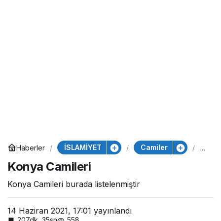
İSLAMİYET
Camiler
Haberler
Ko
ny
Konya Camileri
a
Ca
mil
Konya Camileri burada listelenmiştir
eri
14 Haziran 2021, 17:01
yayınlandı
207dk, 35sn
558