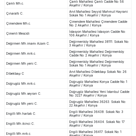
Çamlı Mahallesi Çamlı Cadde No: 56
Çamlı Mh.c.
Akşehir / Konya
Anıt Mahallesi Seyyid Mahmut Hayrani
Çınaraltı C.
Sokak No: 1 Akşehir / Konya
Çimendere Mahallesi Çimendere Cadde
Çimendere Mh.c.
No: 2 Akşehir / Konya
İstasyon Mahallesi İstasyon Cadde No:
Çimenli Mescidi
106 Akşehir / Konya
Değirmenköy Mahallesi 38111. Sokak No:
Değirmen Mh.imamı Azam C.
3 Akşehir / Konya
Değirmenköy Mahallesi Değirmenköy
Değirmen Mh.mrk.c.
Cadde No: 2 Akşehir / Konya
Değirmenköy Mahallesi Değirmenköy
Değirmen Mh.yeni C.
Sokak No: 1 Akşehir / Konya
Anıt Mahallesi Dibekbaşı Sokak No: 26
Dibekbaşı C
Akşehir / Konya
Doğrugöz Mahallesi Konya Cadde No: 1
Doğrugöz Mh.mrk.c.
Akşehir / Konya
Doğrugöz Mahallesi Yeni İstanbul Cadde
Doğrugöz Mh.seyran C.
No: 3227 Akşehir / Konya
Doğrugöz Mahallesi 36263. Sokak No:
Doğrugöz Mh.yeni C.
22 Akşehir / Konya
Engili Mahallesi 36438. Sokak No: 3
Engilli Mh.harlak C.
Akşehir / Konya
Engili Mahallesi 36404. Sokak No: 17
Engilli Mh.ikinci C.
Akşehir / Konya
Engili Mahallesi 36417. Sokak No: 1
Engilli Mh.mrk.c.
Akşehir / Konya