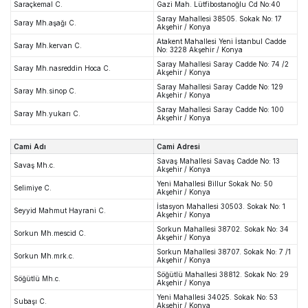
Saraçkemal C.
Gazi Mah. Lütfibostanoğlu Cd No:40
Saray Mahallesi 38505. Sokak No: 17
Saray Mh.aşağı C.
Akşehir / Konya
Atakent Mahallesi Yeni İstanbul Cadde
Saray Mh.kervan C.
No: 3228 Akşehir / Konya
Saray Mahallesi Saray Cadde No: 74 /2
Saray Mh.nasreddin Hoca C.
Akşehir / Konya
Saray Mahallesi Saray Cadde No: 129
Saray Mh.sinop C.
Akşehir / Konya
Saray Mahallesi Saray Cadde No: 100
Saray Mh.yukarı C.
Akşehir / Konya
Cami Adı
Cami Adresi
Savaş Mahallesi Savaş Cadde No: 13
Savaş Mh.c.
Akşehir / Konya
Yeni Mahallesi Billur Sokak No: 50
Selimiye C.
Akşehir / Konya
İstasyon Mahallesi 30503. Sokak No: 1
Seyyid Mahmut Hayrani C.
Akşehir / Konya
Sorkun Mahallesi 38702. Sokak No: 34
Sorkun Mh.mescid C.
Akşehir / Konya
Sorkun Mahallesi 38707. Sokak No: 7 /1
Sorkun Mh.mrk.c.
Akşehir / Konya
Söğütlü Mahallesi 38812. Sokak No: 29
Söğütlü Mh.c.
Akşehir / Konya
Yeni Mahallesi 34025. Sokak No: 53
Subaşı C.
Akşehir / Konya