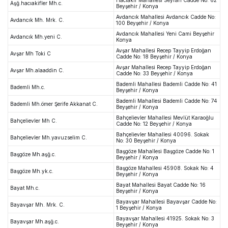
Aşğ.hacıakifler Mh.c.
Beyşehir / Konya
Avdancık Mahallesi Avdancık Cadde No:
Avdancık Mh. Mrk. C.
100 Beyşehir / Konya
Avdancık Mahallesi Yeni Cami Beyşehir
Avdancık Mh.yeni C.
Konya
Avşar Mahallesi Recep Tayyip Erdoğan
Avşar Mh Toki C
Cadde No: 18 Beyşehir / Konya
Avşar Mahallesi Recep Tayyip Erdoğan
Avşar Mh.alaaddin C.
Cadde No: 33 Beyşehir / Konya
Bademli Mahallesi Bademli Cadde No: 41
Bademli Mh.c.
Beyşehir / Konya
Bademli Mahallesi Bademli Cadde No: 74
Bademli Mh.ömer Şerife Akkanat C.
Beyşehir / Konya
Bahçelievler Mahallesi Mevlüt Karaoğlu
Bahçelievler Mh C.
Cadde No: 12 Beyşehir / Konya
Bahçelievler Mahallesi 40096. Sokak
Bahçelievler Mh.yavuzselim C.
No: 30 Beyşehir / Konya
Başgöze Mahallesi Başgöze Cadde No: 1
Başgöze Mh.aşğ.c.
Beyşehir / Konya
Başgöze Mahallesi 45908. Sokak No: 4
Başgöze Mh.yk.c.
Beyşehir / Konya
Bayat Mahallesi Bayat Cadde No: 16
Bayat Mh.c.
Beyşehir / Konya
Bayavşar Mahallesi Bayavşar Cadde No:
Bayavşar Mh. Mrk. C.
1 Beyşehir / Konya
Bayavşar Mahallesi 41925. Sokak No: 3
Bayavşar Mh.aşğ.c.
Beyşehir / Konya