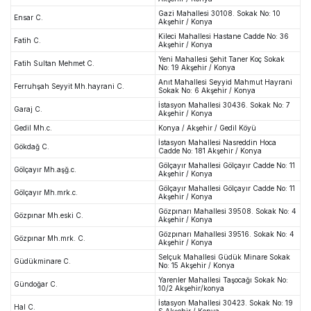
Gazi Mahallesi 30108. Sokak No: 10
Ensar C.
Akşehir / Konya
Kileci Mahallesi Hastane Cadde No: 36
Fatih C.
Akşehir / Konya
Yeni Mahallesi Şehit Taner Koç Sokak
Fatih Sultan Mehmet C.
No: 19 Akşehir / Konya
Anıt Mahallesi Seyyid Mahmut Hayrani
Ferruhşah Seyyit Mh.hayrani C.
Sokak No: 6 Akşehir / Konya
İstasyon Mahallesi 30436. Sokak No: 7
Garaj C.
Akşehir / Konya
Gedil Mh.c.
Konya / Akşehir / Gedil Köyü
İstasyon Mahallesi Nasreddin Hoca
Gökdağ C.
Cadde No: 181 Akşehir / Konya
Gölçayır Mahallesi Gölçayır Cadde No: 11
Gölçayır Mh.aşğ.c.
Akşehir / Konya
Gölçayır Mahallesi Gölçayır Cadde No: 11
Gölçayır Mh.mrk.c.
Akşehir / Konya
Gözpınarı Mahallesi 39508. Sokak No: 4
Gözpınar Mh.eski C.
Akşehir / Konya
Gözpınarı Mahallesi 39516. Sokak No: 4
Gözpınar Mh.mrk. C.
Akşehir / Konya
Selçuk Mahallesi Güdük Minare Sokak
Güdükminare C.
No: 15 Akşehir / Konya
Yarenler Mahallesi Taşocağı Sokak No:
Gündoğar C.
10/2 Akşehir/konya
İstasyon Mahallesi 30423. Sokak No: 19
Hal C.
S Akşehir / Konya