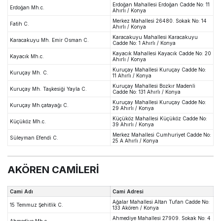
Erdoğan Mahallesi Erdoğan Cadde No: 11
Erdoğan Mh.c.
Ahırlı / Konya
Merkez Mahallesi 26480. Sokak No: 14
Fatih C.
Ahırlı / Konya
Karacakuyu Mahallesi Karacakuyu
Karacakuyu Mh. Emir Osman C.
Cadde No: 1 Ahırlı / Konya
Kayacık Mahallesi Kayacık Cadde No: 20
Kayacık Mh.c.
Ahırlı / Konya
Kuruçay Mahallesi Kuruçay Cadde No:
Kuruçay Mh. C.
11 Ahırlı / Konya
Kuruçay Mahallesi Bozkır Madenli
Kuruçay Mh. Taşkesiği Yayla C.
Cadde No: 131 Ahırlı / Konya
Kuruçay Mahallesi Kuruçay Cadde No:
Kuruçay Mh.çatayağı C.
29 Ahırlı / Konya
Küçüköz Mahallesi Küçüköz Cadde No:
Küçüköz Mh.c.
39 Ahırlı / Konya
Merkez Mahallesi Cumhuriyet Cadde No:
Süleyman Efendi C.
25 A Ahırlı / Konya
AKÖREN CAMİLERİ
Cami Adı
Cami Adresi
Ağalar Mahallesi Altan Tufan Cadde No:
15 Temmuz Şehitlik C.
133 Akören / Konya
Ahmediye Mahallesi 27909. Sokak No: 4
Ahmediye Mh.c.