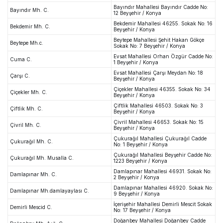
Bayındır Mahallesi Bayındır Cadde No:
Bayındır Mh. C.
12 Beyşehir / Konya
Bekdemir Mahallesi 46255. Sokak No: 16
Bekdemir Mh. C.
Beyşehir / Konya
Beytepe Mahallesi Şehit Hakan Gökçe
Beytepe Mh.c.
Sokak No: 7 Beyşehir / Konya
Evsat Mahallesi Orhan Özgür Cadde No:
Cuma C.
1 Beyşehir / Konya
Evsat Mahallesi Çarşı Meydan No: 18
Çarşı C.
Beyşehir / Konya
Çiçekler Mahallesi 46355. Sokak No: 34
Çiçekler Mh. C.
Beyşehir / Konya
Çiftlik Mahallesi 46503. Sokak No: 3
Çiftlik Mh. C.
Beyşehir / Konya
Çivril Mahallesi 46653. Sokak No: 15
Çivril Mh. C.
Beyşehir / Konya
Çukurağıl Mahallesi Çukurağıl Cadde
Çukurağıl Mh. C.
No: 1 Beyşehir / Konya
Çukurağıl Mahallesi Beyşehir Cadde No:
Çukurağıl Mh. Musalla C.
1223 Beyşehir / Konya
Damlapınar Mahallesi 46931. Sokak No:
Damlapınar Mh. C.
2 Beyşehir / Konya
Damlapınar Mahallesi 46920. Sokak No:
Damlapınar Mh.damlayaylası C.
9 Beyşehir / Konya
İçerişehir Mahallesi Demirli Mescit Sokak
Demirli Mescid C.
No: 17 Beyşehir / Konya
Doğanbey Mahallesi Doğanbey Cadde