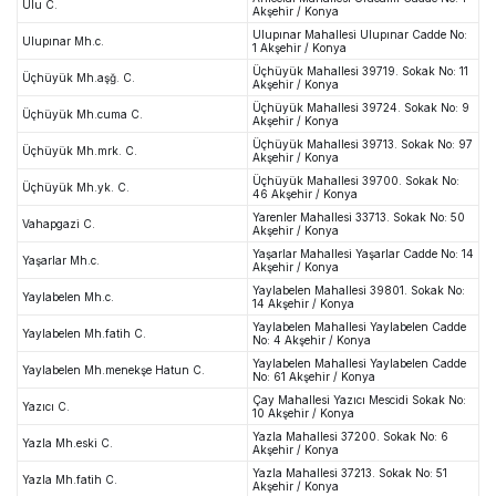
Ulu C.
Akşehir / Konya
Ulupınar Mahallesi Ulupınar Cadde No:
Ulupınar Mh.c.
1 Akşehir / Konya
Üçhüyük Mahallesi 39719. Sokak No: 11
Üçhüyük Mh.aşğ. C.
Akşehir / Konya
Üçhüyük Mahallesi 39724. Sokak No: 9
Üçhüyük Mh.cuma C.
Akşehir / Konya
Üçhüyük Mahallesi 39713. Sokak No: 97
Üçhüyük Mh.mrk. C.
Akşehir / Konya
Üçhüyük Mahallesi 39700. Sokak No:
Üçhüyük Mh.yk. C.
46 Akşehir / Konya
Yarenler Mahallesi 33713. Sokak No: 50
Vahapgazi C.
Akşehir / Konya
Yaşarlar Mahallesi Yaşarlar Cadde No: 14
Yaşarlar Mh.c.
Akşehir / Konya
Yaylabelen Mahallesi 39801. Sokak No:
Yaylabelen Mh.c.
14 Akşehir / Konya
Yaylabelen Mahallesi Yaylabelen Cadde
Yaylabelen Mh.fatih C.
No: 4 Akşehir / Konya
Yaylabelen Mahallesi Yaylabelen Cadde
Yaylabelen Mh.menekşe Hatun C.
No: 61 Akşehir / Konya
Çay Mahallesi Yazıcı Mescidi Sokak No:
Yazıcı C.
10 Akşehir / Konya
Yazla Mahallesi 37200. Sokak No: 6
Yazla Mh.eski C.
Akşehir / Konya
Yazla Mahallesi 37213. Sokak No: 51
Yazla Mh.fatih C.
Akşehir / Konya