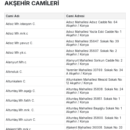
AKŞEHİR CAMİLERİ
Cami Adı
Cami Adresi
Adsız Mahallesi Adsız Cadde No: 64
Adsız Mh.istasyon C.
Akşehir / Konya
Adsız Mahallesi Yazla Eski Cadde No: 1
Adsız Mh.mrk.c
Akşehir / Konya
Adsız Mahallesi 35647. Sokak No: 39
Adsız Mh.yavuz C.
Akşehir / Konya
Adsız Mahallesi 35607. Sokak No: 2
Adsız Mh.yk.c.
Akşehir / Konya
Alanyurt Mahallesi Sorkun Cadde No: 2
Alanyurt Mh.c.
Akşehir / Konya
Yarenler Mahallesi 33769. Sokak No: 34
Altınoluk C.
A Akşehir / Konya
Altunkalem Mahallesi Mescid Sokak No:
Altunkalem C.
12 Akşehir / Konya
Altuntaş Mahallesi 35838. Sokak No: 24
Altuntaş Mh.aşağı C.
Akşehir / Konya
Altuntaş Mahallesi 35851. Sokak No: 1
Altuntaş Mh.fatih C.
Akşehir / Konya
Altuntaş Mahallesi Başoğlu Sokak No: 1
Altuntaş Mh.mrk. C.
Akşehir / Konya
Altuntaş Mahallesi 35800. Sokak No: 1
Altuntaş Mh.uzun C.
Akşehir / Konya
Atakent Mahallesi 36008. Sokak No: 33
Atakent Mh.mrk.c.