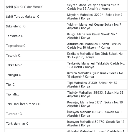
Seyran Mahallesi Şehit Şükrü Yıldız
Şehit Şükrü Yıldız Mescidi
Cadde No: 39 Akşehir / Konya
Meydan Mahallesi 32204. Sokak No: 7
Şehit Turgut Makascı C.
Akşehir / Konya
Yıldırım Mahallesi Çeşme Sokak No: 7
Şekerefendi C.
Akşehir / Konya
Kuşçu Mahallesi Kaval Sokak No: 1
Tahtakale C.
Akşehir / Konya
Altunkalem Mahallesi Dr.aziz Perkün
Taşmedrese C.
Cadde No: 10 Akşehir / Konya
Eskikale Mahallesi Taş Oluk Sokak No:
Taşoluk C.
35 Akşehir / Konya
Tekkeköy Mahallesi Tekkeköy Cadde No:
Tekke Mh.c.
10 Akşehir / Konya
Kızılca Mahallesi Şirin Irmak Sokak No:
Tellioğlu C.
15 Akşehir / Konya
Tipi Mahallesi 31339. Sokak No: 57
Tipi C.
Akşehir / Konya
Tipiköy Mahallesi 38933. Sokak No: 33
Tipi Mh.c.
Akşehir / Konya
Kozağaç Mahallesi 31331. Sokak No: 16
Toki Hacı İbrahim Veli C.
Akşehir / Konya
İstasyon Mahallesi 30415. Sokak No: 6
Turanlar C.
Akşehir / Konya
İstasyon Mahallesi 30470. Sokak No: 12
Türkistanlılar C.
Akşehir / Konya
Ahicelal Mahallesi Ulucami Cadde No: 1