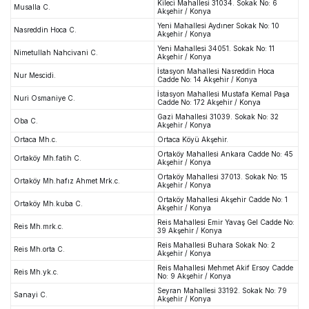
Kileci Mahallesi 31034. Sokak No: 6
Musalla C.
Akşehir / Konya
Yeni Mahallesi Aydıner Sokak No: 10
Nasreddin Hoca C.
Akşehir / Konya
Yeni Mahallesi 34051. Sokak No: 11
Nimetullah Nahcivani C.
Akşehir / Konya
İstasyon Mahallesi Nasreddin Hoca
Nur Mescidi.
Cadde No: 14 Akşehir / Konya
İstasyon Mahallesi Mustafa Kemal Paşa
Nuri Osmaniye C.
Cadde No: 172 Akşehir / Konya
Gazi Mahallesi 31039. Sokak No: 32
Oba C.
Akşehir / Konya
Ortaca Mh.c.
Ortaca Köyü Akşehir.
Ortaköy Mahallesi Ankara Cadde No: 45
Ortaköy Mh.fatih C.
Akşehir / Konya
Ortaköy Mahallesi 37013. Sokak No: 15
Ortaköy Mh.hafız Ahmet Mrk.c.
Akşehir / Konya
Ortaköy Mahallesi Akşehir Cadde No: 1
Ortaköy Mh.kuba C.
Akşehir / Konya
Reis Mahallesi Emir Yavaş Gel Cadde No:
Reis Mh.mrk.c.
39 Akşehir / Konya
Reis Mahallesi Buhara Sokak No: 2
Reis Mh.orta C.
Akşehir / Konya
Reis Mahallesi Mehmet Akif Ersoy Cadde
Reis Mh.yk.c.
No: 9 Akşehir / Konya
Seyran Mahallesi 33192. Sokak No: 79
Sanayi C.
Akşehir / Konya