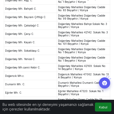
Doğanbey Mh. Aşğ. C.
No: 1 Beyşehir / Konya
Doğanbey Mahallesi Doğanbey Cadde
Doğanbey Mh. Bahçeli C.
No: 83 Beyşehir / Konya
Doğanbey Mahallesi Doğanbey Cadde
Doğanbey Mh. Bayram Çiftliği C.
No: 99 Beyşehir / Konya
Doğanbey Mahallesi Bahçe Sokak No: 3
Doğanbey Mh. Çakalağıl C.
Beyşehir / Konya
Doğanbey Mahallesi 42142. Sokak No: 3
Doğanbey Mh. Çarşı C.
Beyşehir / Konya
Doğanbey Mahallesi Doğanbey Cadde
Doğanbey Mh. Kayalı C.
No: 101 Beyşehir / Konya
Doğanbey Mahallesi Doğanbey Cadde
Doğanbey Mh. Sokakbaşı C.
No: 1 Beyşehir / Konya
Doğanbey Mahallesi Doğanbey Cadde
Doğanbey Mh. Yenice C.
No: 1 Beyşehir / Konya
Doğanbey Mahallesi 42169. Sokak No:
Doğanbey Mh.camii Kebir C.
14 Beyşehir / Konya
Doğancık Mahallesi 47062. Sokak No: 13
Doğancık Mh.c.
A Beyşehir / Konya
Dumanlı Mahallesi Dumanlı Cadde No: 1
Dumanlı Mh. C.
Beyşehir / Konya
Eğirler Mahallesi 47320. Sokak No: 1
Eğirler Mh. C.
Beyşehir / Konya
Emen Mahallesi Emen Cadde No: 19
Emen Mh. Mrk. C.
Beyşehir / Konya
Bu web sitesinde en iyi deneyimi yaşamanızı sağlamak
Kabul
Emen Mahallesi 42396. Sokak No: 15
için çerezler kullanılmaktadır.
Emen Mh. Ulu C.
Beyşehir / Konya