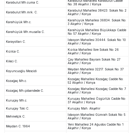
Karabulut Mahallesi Karabulut Cadde
Karabulut Mh.cuma C.
No: 38 Akşehir / Konya
Karabulut Mahallesi 38423. Sokak No: 2
Karabulut Mh.mrk. C.
Akşehir / Konya
Karahüyük Mahallesi 36834. Sokak No:
Karahüyük Mh.c.
3 Akşehir / Konya
Karahüyük Mahallesi Büyükkapı Cadde
Karahüyük Mh.musalla C.
No: 57 Akşehir / Konya
İstasyon Mahallesi 30444. Sokak No: 10
Karayolları C.
Akşehir / Konya
Kızılca Mahallesi İbre Sokak No: 26
Kızılca C.
Akşehir / Konya
Çay Mahallesi Bayram Sokak No: 27
Kileci C.
Akşehir / Konya
Meydan Mahallesi 32217. Sokak No: 37
Koyuncuoğlu Mescidi
Akşehir / Konya
Kozağaç Mahallesi Kozağaç Cadde No:
Kozağaç Mh.c.
52 Akşehir / Konya
Kozağaç Mahallesi Kozağaç Cadde No: 7
Kozağaç Mh.çobandede C.
Akşehir / Konya
Kuruçay Mahallesi Özgürlük Cadde No:
Kuruçay Mh.c.
37 Akşehir / Konya
Kuruçay Toki C.
Kuruçay Mah. Akşehir
İstasyon Mahallesi Gümrah Sokak No: 5
Mehmetçik C.
Akşehir / Konya
Yeni Mahallesi 24 Ağustos Cadde No: 1
Meydan C. 1964
Akşehir / Konya