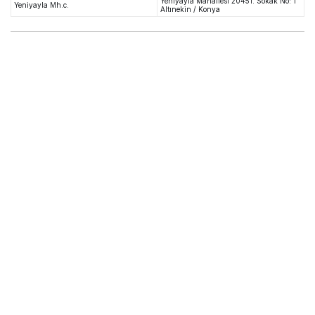
Yeniyayla Mahallesi 20451. Sokak No: 1
Yeniyayla Mh.c.
Altınekin / Konya