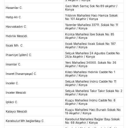
Gazi Mah Sarnıç Sok No:89 akşehir /
Hasanlar C.
Konya
Yıldırım Mahallesi Hacı Hamza Sokak
Hatip Ali C.
No: 101 Akşehir / Konya
Yarenler Mahallesi 33711. Sokak No: 11
Havvakadın C.
Akşehir / Konya
Kızılca Mahallesi İbre Sokak No: 85
Hıdırlık Mescidi.
Akşehir / Konya
Ilıcak Mahallesi Ilıcak Sokak No: 187
Ilıcak Mh. C.
Akşehir / Konya
Selçuk Mahallesi 24 Ağustos Cadde No:
İhsaniye (şölen) C.
26/a Akşehir / Konya
Yeni Mahallesi 34060. Sokak No: 36
İmamlar C.
Akşehir / Konya
Kileci Mahallesi Hıdırlık Cadde No: 1
İmaret (hasanpaşa) C.
Akşehir / Konya
Selçuk Mahallesi İnönü Cadde No: 11
İnceler C.
Akşehir / Konya
Selçuk Mahallesi Takır Takır Sokak No: 2
İnceler Mescidi
Akşehir / Konya
Kuşçu Mahallesi İnönü Cadde No: 8
İplikci C.
Akşehir / Konya
Kuşçu Mahallesi Hacı Bursalı Sokak No:
Kalaycı Mescidi
19 Akşehir / Konya
Karabulut Mahallesi Bağlar Başı Sokak
Karabulut Mh.bağlarbaşı C.
No: 68 Akşehir / Konya