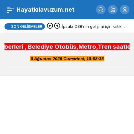
Konya Camileri
Hayatkılavuzum.net
0
Paylaş
İpsala OSB’nin gelişimi için kritik
SON GELIŞMELER
ziyaret
ediye Otobüs,Metro,Tren saatleri ,Hastaneler, O