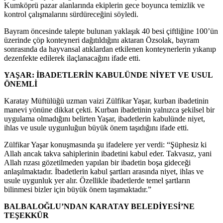
Kumköprü pazar alanlarında ekiplerin gece boyunca temizlik ve
kontrol çalışmalarını sürdüreceğini söyledi.
Bayram öncesinde talepte bulunan yaklaşık 40 besi çiftliğine 100’ün
üzerinde çöp konteyneri dağıtıldığını aktaran Özsolak, bayram
sonrasında da hayvansal atıklardan etkilenen konteynerlerin yıkanıp
dezenfekte edilerek ilaçlanacağını ifade etti.
YAŞAR: İBADETLERİN KABULÜNDE NİYET VE USUL
ÖNEMLİ
Karatay Müftülüğü uzman vaizi Zülfikar Yaşar, kurban ibadetinin
manevi yönüne dikkat çekti. Kurban ibadetinin yalnızca şekilsel bir
uygulama olmadığını belirten Yaşar, ibadetlerin kabulünde niyet,
ihlas ve usule uygunluğun büyük önem taşıdığını ifade etti.
Zülfikar Yaşar konuşmasında şu ifadelere yer verdi: “Şüphesiz ki
Allah ancak takva sahiplerinin ibadetini kabul eder. Takvasız, yani
Allah rızası gözetilmeden yapılan bir ibadetin boşa gideceği
anlaşılmaktadır. İbadetlerin kabul şartları arasında niyet, ihlas ve
usule uygunluk yer alır. Özellikle ibadetlerde temel şartların
bilinmesi bizler için büyük önem taşımaktadır.”
BALBALOĞLU’NDAN KARATAY BELEDİYESİ’NE
TEŞEKKÜR