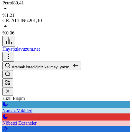
Petrol
80,41
%1.21
GR. ALTIN
6.201,10
%0.06
Hayatkılavuzum.net
Aramak istediğiniz kelimeyi yazın..
Hızlı Erişim
Namaz Vakitleri
Nöbetçi Eczaneler