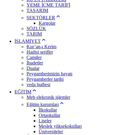
YEME İÇME TARİFİ
TASARIM
SEKTÖRLER
Kargolar
SÖZLÜK
TARIM
İSLAMİYET
Kur’an-ı Kerim
Hadisi şerifler
Camiler
İbadetler
Dualar
Peygamberimizin hayatı
Peygamberler tarihi
veda hutbesi
EĞİTİM
Meb elekronik işlemler
Eğitim kurumları
İlkokullar
Ortaokullar
Liseler
Meslek yüksekokulları
Üniversiteler