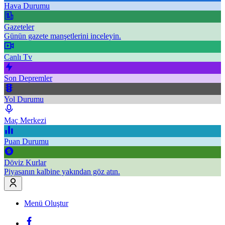
Hava Durumu
Gazeteler
Günün gazete manşetlerini inceleyin.
Canlı Tv
Son Depremler
Yol Durumu
Maç Merkezi
Puan Durumu
Döviz Kurlar
Piyasanın kalbine yakından göz atın.
Menü Oluştur