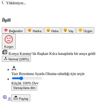
Yükleniyor...
İlgili
Beğendim
Harika
Haha
Vay
Üzgün
Kızgın
Konya Karatay’da Başkan Kılca kasaplarla bir araya geldi
Normal (100%)
Yazı Boyutunu Ayarla
Okuma rahatlığı için seçin
Küçük
100%
Dev
Varsayılana dön
0
Paylaş