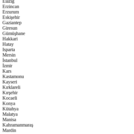
Elazığ
Erzincan
Erzurum
Eskişehir
Gaziantep
Giresun
Gümüşhane
Hakkari
Hatay
Isparta
Mersin
İstanbul
İzmir
Kars
Kastamonu
Kayseri
Kırklareli
Kırşehir
Kocaeli
Konya
Kütahya
Malatya
Manisa
Kahramanmaraş
Mardin