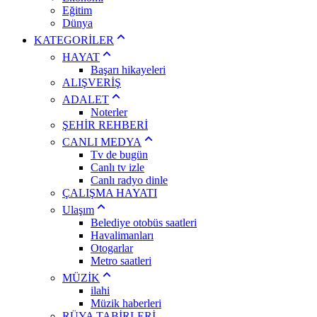
Eğitim
Dünya
KATEGORİLER
HAYAT
Başarı hikayeleri
ALIŞVERİŞ
ADALET
Noterler
ŞEHİR REHBERİ
CANLI MEDYA
Tv de bugün
Canlı tv izle
Canlı radyo dinle
ÇALIŞMA HAYATI
Ulaşım
Belediye otobüs saatleri
Havalimanları
Otogarlar
Metro saatleri
MÜZİK
ilahi
Müzik haberleri
RÜYA TABİRLERİ