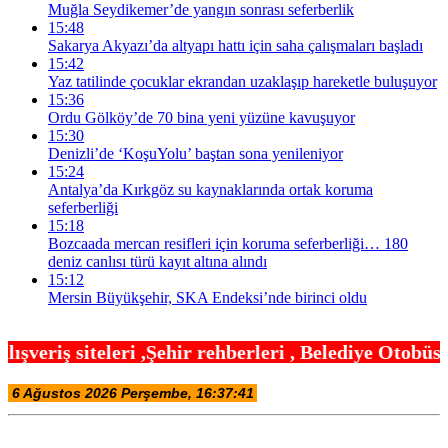
Muğla Seydikemer’de yangın sonrası seferberlik
15:48
Sakarya Akyazı’da altyapı hattı için saha çalışmaları başladı
15:42
Yaz tatilinde çocuklar ekrandan uzaklaşıp hareketle buluşuyor
15:36
Ordu Gölköy’de 70 bina yeni yüzüne kavuşuyor
15:30
Denizli’de ‘KoşuYolu’ baştan sona yenileniyor
15:24
Antalya’da Kırkgöz su kaynaklarında ortak koruma
seferberliği
15:18
Bozcaada mercan resifleri için koruma seferberliği… 180
deniz canlısı türü kayıt altına alındı
15:12
Mersin Büyükşehir, SKA Endeksi’nde birinci oldu
ir rehberleri , Belediye Otobüs,Metro,Tren saatle