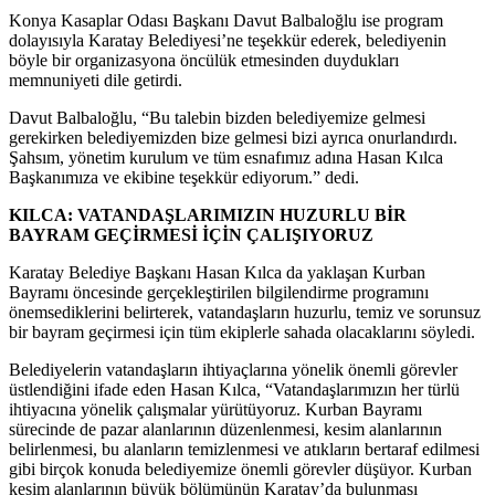
Konya Kasaplar Odası Başkanı Davut Balbaloğlu ise program
dolayısıyla Karatay Belediyesi’ne teşekkür ederek, belediyenin
böyle bir organizasyona öncülük etmesinden duydukları
memnuniyeti dile getirdi.
Davut Balbaloğlu, “Bu talebin bizden belediyemize gelmesi
gerekirken belediyemizden bize gelmesi bizi ayrıca onurlandırdı.
Şahsım, yönetim kurulum ve tüm esnafımız adına Hasan Kılca
Başkanımıza ve ekibine teşekkür ediyorum.” dedi.
KILCA: VATANDAŞLARIMIZIN HUZURLU BİR
BAYRAM GEÇİRMESİ İÇİN ÇALIŞIYORUZ
Karatay Belediye Başkanı Hasan Kılca da yaklaşan Kurban
Bayramı öncesinde gerçekleştirilen bilgilendirme programını
önemsediklerini belirterek, vatandaşların huzurlu, temiz ve sorunsuz
bir bayram geçirmesi için tüm ekiplerle sahada olacaklarını söyledi.
Belediyelerin vatandaşların ihtiyaçlarına yönelik önemli görevler
üstlendiğini ifade eden Hasan Kılca, “Vatandaşlarımızın her türlü
ihtiyacına yönelik çalışmalar yürütüyoruz. Kurban Bayramı
sürecinde de pazar alanlarının düzenlenmesi, kesim alanlarının
belirlenmesi, bu alanların temizlenmesi ve atıkların bertaraf edilmesi
gibi birçok konuda belediyemize önemli görevler düşüyor. Kurban
kesim alanlarının büyük bölümünün Karatay’da bulunması