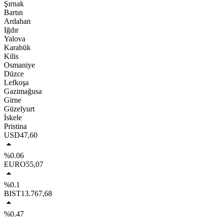
Şırnak
Bartın
Ardahan
Iğdır
Yalova
Karabük
Kilis
Osmaniye
Düzce
Lefkoşa
Gazimağusa
Girne
Güzelyurt
İskele
Pristina
USD
47,60
%0.06
EURO
55,07
%0.1
BIST
13.767,68
%0.47