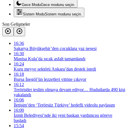
Gece Modu
Gece modunu seçin.
Sistem Modu
Sistem modunu seçin.
Son Gelişmeler
16:36
Sakarya Büyükşehir’den çocuklara yaz neşesi
16:30
Manisa Kula’da sıcak asfalt tamamlandı
16:24
Kuru meyve sektörü Ankara’dan destek istedi
16:18
Bursa İnegöl’ün lezzetleri vitrine çıkıyor
16:12
Teröristler teslim olmaya devam ediyor… Hudutlarda 490 kişi
yakalandı
16:06
İletişim’den ‘Terörsüz Türkiye’ hedefli videolu paylaşım
16:00
İzmit Belediyesi’nde iki yeni başkan yardımcısı göreve
başladı
15:54