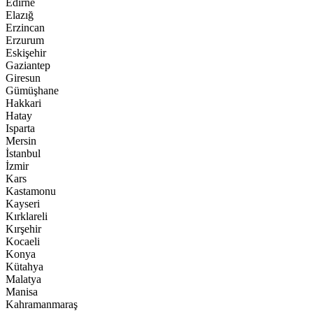
Edirne
Elazığ
Erzincan
Erzurum
Eskişehir
Gaziantep
Giresun
Gümüşhane
Hakkari
Hatay
Isparta
Mersin
İstanbul
İzmir
Kars
Kastamonu
Kayseri
Kırklareli
Kırşehir
Kocaeli
Konya
Kütahya
Malatya
Manisa
Kahramanmaraş