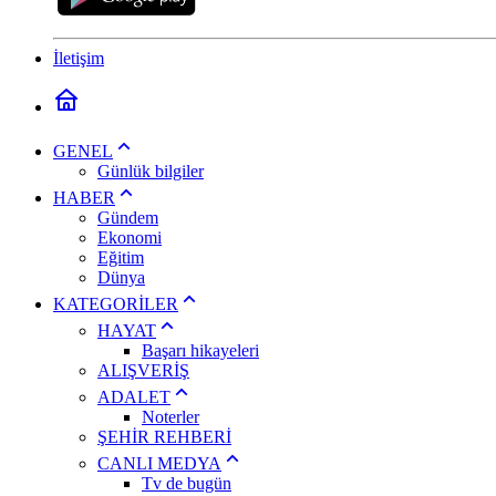
İletişim
GENEL
Günlük bilgiler
HABER
Gündem
Ekonomi
Eğitim
Dünya
KATEGORİLER
HAYAT
Başarı hikayeleri
ALIŞVERİŞ
ADALET
Noterler
ŞEHİR REHBERİ
CANLI MEDYA
Tv de bugün