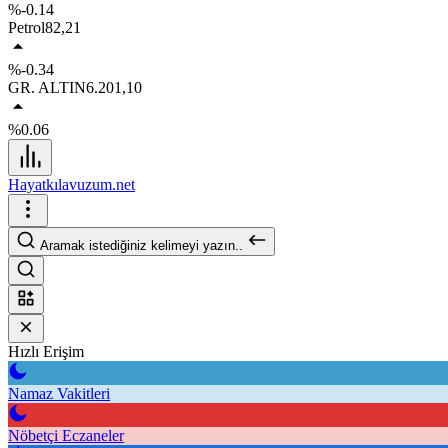
%-0.14
Petrol
82,21
%-0.34
GR. ALTIN
6.201,10
%0.06
Hayatkılavuzum.net
Aramak istediğiniz kelimeyi yazın..
Hızlı Erişim
Namaz Vakitleri
Nöbetçi Eczaneler