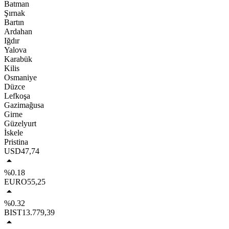
Batman
Şırnak
Bartın
Ardahan
Iğdır
Yalova
Karabük
Kilis
Osmaniye
Düzce
Lefkoşa
Gazimağusa
Girne
Güzelyurt
İskele
Pristina
USD
47,74
%0.18
EURO
55,25
%0.32
BIST
13.779,39