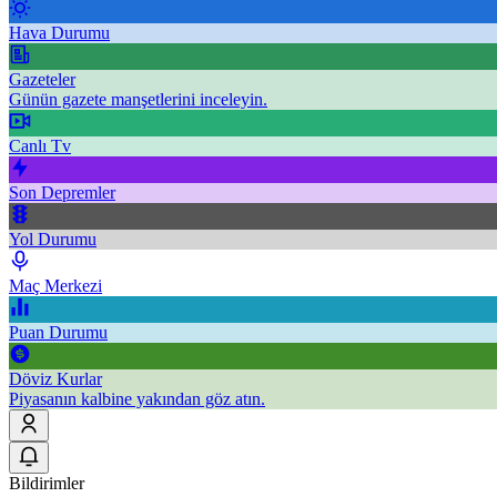
Hava Durumu
Gazeteler
Günün gazete manşetlerini inceleyin.
Canlı Tv
Son Depremler
Yol Durumu
Maç Merkezi
Puan Durumu
Döviz Kurlar
Piyasanın kalbine yakından göz atın.
Bildirimler