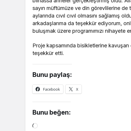
bilhassa anneler gerçekleştirmiş oldu. Al
sayın müftümüze ve din görevlilerine de 
aylarında cıvıl cıvıl olmasını sağlamış 
arkadaşlarıma da teşekkür ediyorum, onlar
buluşmak üzere programımızı nihayete erd
Proje kapsamında bisikletlerine kavuşan 
teşekkür etti.
Bunu paylaş:
Facebook
X
Bunu beğen:
Yükleniyor...