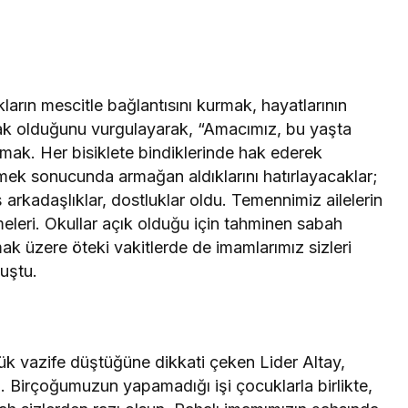
ların mescitle bağlantısını kurmak, hayatlarının
ak olduğunu vurgulayarak, “Amacımız, bu yaşta
lamak. Her bisiklete bindiklerinde hak ederek
r emek sonucunda armağan aldıklarını hatırlayacaklar;
oş arkadaşlıklar, dostluklar oldu. Temennimiz ailelerin
eleri. Okullar açık olduğu için tahminen sabah
ak üzere öteki vakitlerde de imamlarımız sizleri
nuştu.
yük vazife düştüğüne dikkati çeken Lider Altay,
u. Birçoğumuzun yapamadığı işi çocuklarla birlikte,