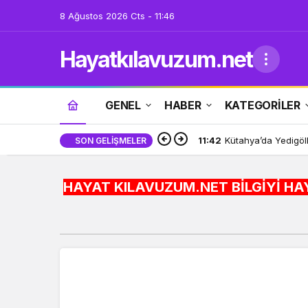
8 Ağustos 2026 Cts - 11:46
Hayatkılavuzum.net
GENEL
HABER
KATEGORİLER
11:42
Kütahya’da Yedigöll
SON GELIŞMELER
HAYAT KILAVUZUM.NET BİLGİYİ HAYATA ENTEGRE ED