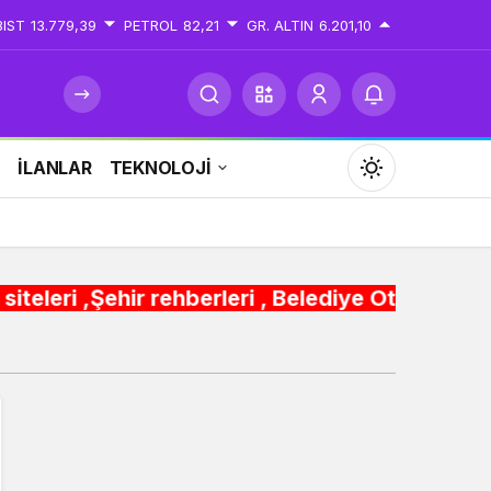
BIST
13.779,39
PETROL
82,21
GR. ALTIN
6.201,10
İ
İLANLAR
TEKNOLOJİ
Mod
değiştir
ehberleri , Belediye Otobüs,Metro,Tren saatleri
Gündüz Modu
Gündüz modunu seçin.
Gece Modu
Gece modunu seçin.