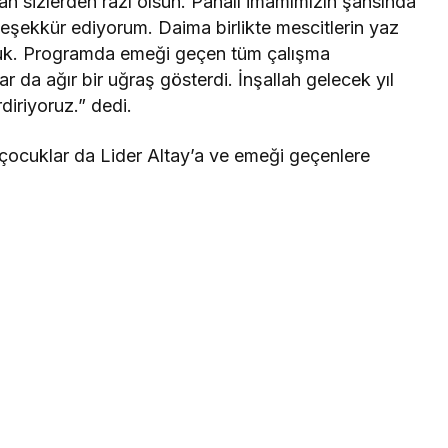
lah sizlerden razı olsun. Pahalı imamımızın şahsında
teşekkür ediyorum. Daima birlikte mescitlerin yaz
olduk. Programda emeği geçen tüm çalışma
 da ağır bir uğraş gösterdi. İnşallah gelecek yıl
iriyoruz.” dedi.
çocuklar da Lider Altay’a ve emeği geçenlere