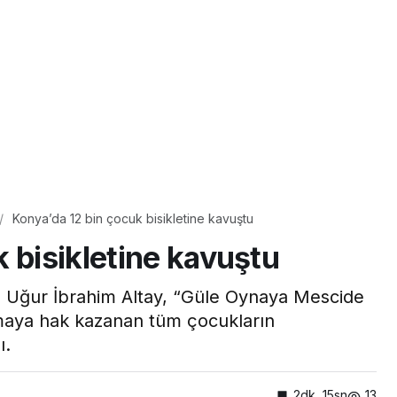
Konya’da 12 bin çocuk bisikletine kavuştu
 bisikletine kavuştu
 Uğur İbrahim Altay, “Güle Oynaya Mescide
lmaya hak kazanan tüm çocukların
ı.
2dk, 15sn
13