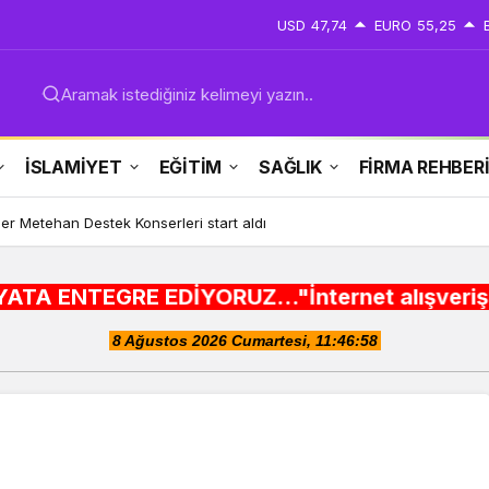
USD
47,74
EURO
55,25
Aramak istediğiniz kelimeyi yazın..
İSLAMİYET
EĞİTİM
SAĞLIK
FİRMA REHBER
er Metehan Destek Konserleri start aldı
İYORUZ..."İnternet alışveriş siteleri ,Şehir r