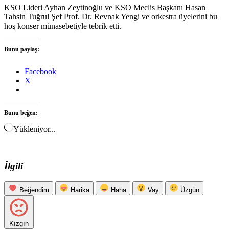
KSO Lideri Ayhan Zeytinoğlu ve KSO Meclis Başkanı Hasan
Tahsin Tuğrul Şef Prof. Dr. Revnak Yengi ve orkestra üyelerini bu
hoş konser münasebetiyle tebrik etti.
Bunu paylaş:
Facebook
X
Bunu beğen:
Yükleniyor...
İlgili
Beğendim
Harika
Haha
Vay
Üzgün
Kızgın