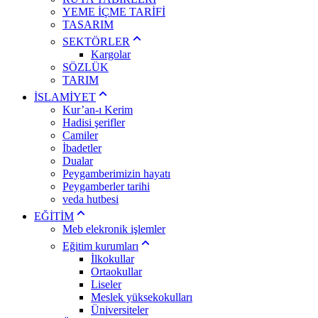
YEME İÇME TARİFİ
TASARIM
SEKTÖRLER
Kargolar
SÖZLÜK
TARIM
İSLAMİYET
Kur’an-ı Kerim
Hadisi şerifler
Camiler
İbadetler
Dualar
Peygamberimizin hayatı
Peygamberler tarihi
veda hutbesi
EĞİTİM
Meb elekronik işlemler
Eğitim kurumları
İlkokullar
Ortaokullar
Liseler
Meslek yüksekokulları
Üniversiteler