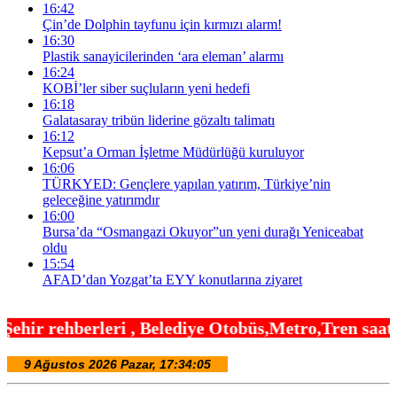
16:42
Çin’de Dolphin tayfunu için kırmızı alarm!
16:30
Plastik sanayicilerinden ‘ara eleman’ alarmı
16:24
KOBİ’ler siber suçluların yeni hedefi
16:18
Galatasaray tribün liderine gözaltı talimatı
16:12
Kepsut’a Orman İşletme Müdürlüğü kuruluyor
16:06
TÜRKYED: Gençlere yapılan yatırım, Türkiye’nin
geleceğine yatırımdır
16:00
Bursa’da “Osmangazi Okuyor”un yeni durağı Yeniceabat
oldu
15:54
AFAD’dan Yozgat’ta EYY konutlarına ziyaret
 Belediye Otobüs,Metro,Tren saatleri ,Hastaneler, 