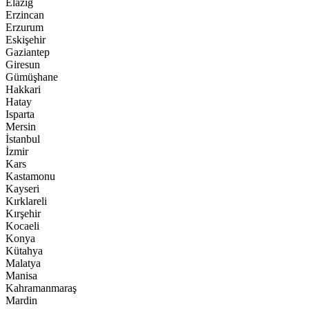
Elazığ
Erzincan
Erzurum
Eskişehir
Gaziantep
Giresun
Gümüşhane
Hakkari
Hatay
Isparta
Mersin
İstanbul
İzmir
Kars
Kastamonu
Kayseri
Kırklareli
Kırşehir
Kocaeli
Konya
Kütahya
Malatya
Manisa
Kahramanmaraş
Mardin