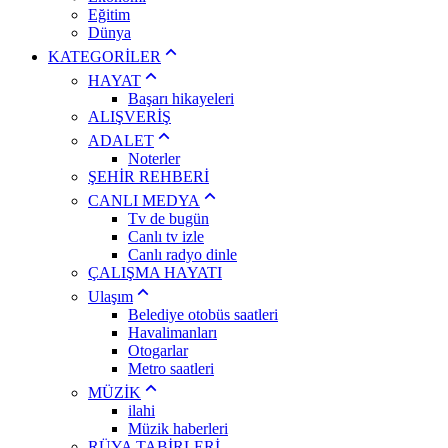
Eğitim
Dünya
KATEGORİLER
HAYAT
Başarı hikayeleri
ALIŞVERİŞ
ADALET
Noterler
ŞEHİR REHBERİ
CANLI MEDYA
Tv de bugün
Canlı tv izle
Canlı radyo dinle
ÇALIŞMA HAYATI
Ulaşım
Belediye otobüs saatleri
Havalimanları
Otogarlar
Metro saatleri
MÜZİK
ilahi
Müzik haberleri
RÜYA TABİRLERİ