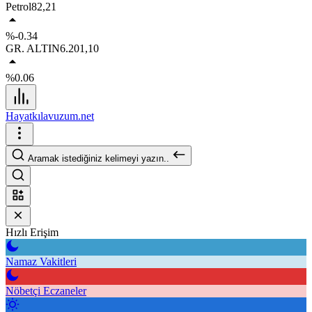
Petrol
82,21
%-0.34
GR. ALTIN
6.201,10
%0.06
Hayatkılavuzum.net
Aramak istediğiniz kelimeyi yazın..
Hızlı Erişim
Namaz Vakitleri
Nöbetçi Eczaneler