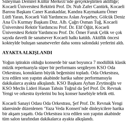
Süleyman Demirel Kültür Merkezi’nde gerçekleştirilen aktifliğe;
Kocaeli Üniversitesi Rektörü Prof. Dr. Nuh Zafer Cantürk, Kocaeli
Barosu Başkanı Caner Karakadılar, Kandıra Kaymakamı Ömer
Lütfi Yaran, Kocaeli Vali Yardımcısı Aslan Avşarbey, Gölcük Deniz
Ana Üs Kurmay Başkanı Dnz. Alb. Çağrı Osman Tuğ, Kocaeli
Üniversitesi Rektör Yardımcısı Prof. Dr. Elif Öğüt, Kocaeli
Üniversitesi Rektör Yardımcısı Prof. Dr. Ömer Faruk Çelik ve çok
sayıda davetli ile sanatsever Kocaeli halkı katıldı. Aktiflik öncesi
kokteylde buluşan sanatseverler daha sonra salondaki yerlerini aldı.
AYAKTA ALKIŞLANDI
Yoğun iştirakin olduğu konserde bir saat boyunca 7 modüllük klasik
müzik repertuarıyla süper bir performans sergileyen KSO Oda
Orkestrası, konukların büyük beğenisini topladı. Oda Orkestrası,
icra edilen son yapıtın akabinde harika sahne performansıyla
dakikalarca ayakta alkışlandı. KSO Başkanı Ayhan Zeytinoğlu ve
KSO Meclis Lideri Hasan Tahsin Tuğrul da Şef Prof. Dr. Revnak
Yengi ve orkestra üyelerini bu hoş konser hasebiyle tebrik etti.
Kocaeli Sanayi Odası Oda Orkestrası, Şef Prof. Dr. Revnak Yengi
idaresinde düzenlenen ‘Yaza Veda Konseri’nde dinleyicilere harika
bir akşam yaşattı. Oda Orkestrası icra edilen son yapıtın akabinde
tüm salon tarafından dakikalarca ayakta alkışlandı.