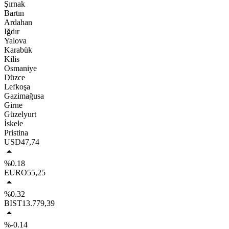
Şırnak
Bartın
Ardahan
Iğdır
Yalova
Karabük
Kilis
Osmaniye
Düzce
Lefkoşa
Gazimağusa
Girne
Güzelyurt
İskele
Pristina
USD
47,74
%0.18
EURO
55,25
%0.32
BIST
13.779,39
%-0.14