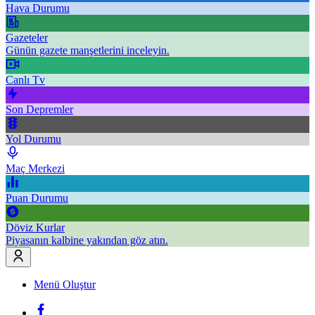
Hava Durumu
Gazeteler
Günün gazete manşetlerini inceleyin.
Canlı Tv
Son Depremler
Yol Durumu
Maç Merkezi
Puan Durumu
Döviz Kurlar
Piyasanın kalbine yakından göz atın.
Menü Oluştur