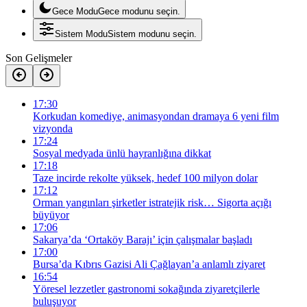
Gece Modu
Gece modunu seçin.
Sistem Modu
Sistem modunu seçin.
Son Gelişmeler
17:30
Korkudan komediye, animasyondan dramaya 6 yeni film
vizyonda
17:24
Sosyal medyada ünlü hayranlığına dikkat
17:18
Taze incirde rekolte yüksek, hedef 100 milyon dolar
17:12
Orman yangınları şirketler istratejik risk… Sigorta açığı
büyüyor
17:06
Sakarya’da ‘Ortaköy Barajı’ için çalışmalar başladı
17:00
Bursa’da Kıbrıs Gazisi Ali Çağlayan’a anlamlı ziyaret
16:54
Yöresel lezzetler gastronomi sokağında ziyaretçilerle
buluşuyor