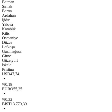
Batman
Şırnak
Bartın
Ardahan
Iğdır
Yalova
Karabük
Kilis
Osmaniye
Düzce
Lefkoşa
Gazimağusa
Girne
Güzelyurt
İskele
Pristina
USD
47,74
%0.18
EURO
55,25
%0.32
BIST
13.779,39