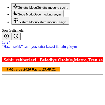
Gündüz Modu
Gündüz modunu seçin.
Gece Modu
Gece modunu seçin.
Sistem Modu
Sistem modunu seçin.
Son Gelişmeler
13:24
“Hazımsızlık” sanılıyor, safra kesesi iltihabı çıkıyor
13:18
, Belediye Otobüs,Metro,Tren saatleri ,Hastaneler,
Bursa Keles’te yollar hem yenileniyor, hem genişliyor
13:12
İstanbul’da tarihi mezar taşlarına saldırı sonrası restorasyon
13:06
Denizli Büyükşehir’den Buldan’a dev yatırım
13:00
Yeşilay’dan göçmen gençleri bağımlılık risklerinden koruyacak
uluslararası model