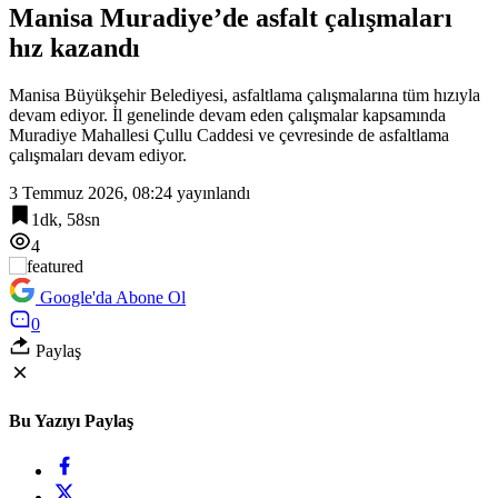
Bayer’den Türkiye’deki girişimcilere ‘Dijital Sağlık ve Tarım
Manisa Muradiye’de asfalt çalışmaları
Girişimleri Haritası’ çağrısı
hız kazandı
13:30
Emniyet teşkilatına 6 bin 250 yeni kadro! Detaylar belli oldu
Manisa Büyükşehir Belediyesi, asfaltlama çalışmalarına tüm hızıyla
devam ediyor. İl genelinde devam eden çalışmalar kapsamında
Muradiye Mahallesi Çullu Caddesi ve çevresinde de asfaltlama
çalışmaları devam ediyor.
3 Temmuz 2026, 08:24
yayınlandı
1dk, 58sn
4
Google'da Abone Ol
0
Paylaş
Bu Yazıyı Paylaş