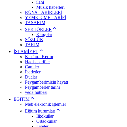
ilahi
Müzik haberleri
RÜYA TABİRLERİ
YEME İÇME TARİFİ
TASARIM
SEKTÖRLER
Kargolar
SÖZLÜK
TARIM
İSLAMİYET
Kur’an-ı Kerim
Hadisi şerifler
Camiler
İbadetler
Dualar
Peygamberimizin hayatı
Peygamberler tarihi
veda hutbesi
EĞİTİM
Meb elekronik işlemler
Eğitim kurumları
İlkokullar
Ortaokullar
Liseler