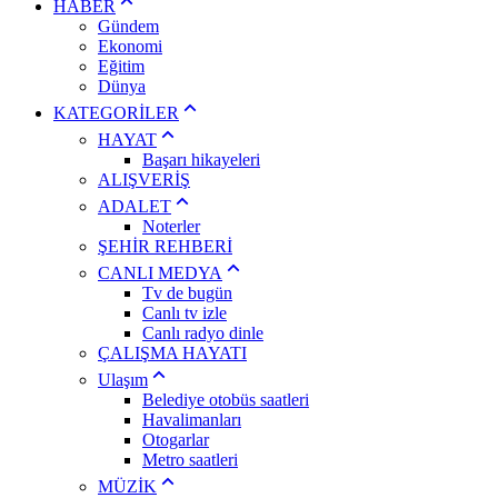
HABER
Gündem
Ekonomi
Eğitim
Dünya
KATEGORİLER
HAYAT
Başarı hikayeleri
ALIŞVERİŞ
ADALET
Noterler
ŞEHİR REHBERİ
CANLI MEDYA
Tv de bugün
Canlı tv izle
Canlı radyo dinle
ÇALIŞMA HAYATI
Ulaşım
Belediye otobüs saatleri
Havalimanları
Otogarlar
Metro saatleri
MÜZİK