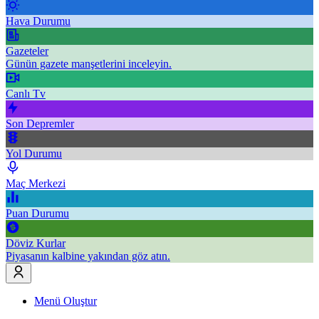
Hava Durumu
Gazeteler
Günün gazete manşetlerini inceleyin.
Canlı Tv
Son Depremler
Yol Durumu
Maç Merkezi
Puan Durumu
Döviz Kurlar
Piyasanın kalbine yakından göz atın.
Menü Oluştur