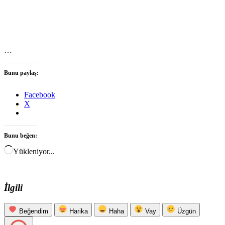
…
Bunu paylaş:
Facebook
X
Bunu beğen:
Yükleniyor...
İlgili
Beğendim
Harika
Haha
Vay
Üzgün