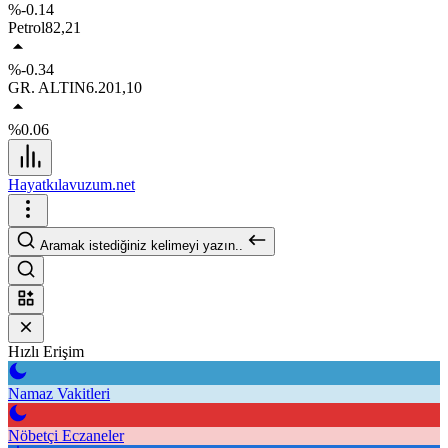
%-0.14
Petrol
82,21
%-0.34
GR. ALTIN
6.201,10
%0.06
Hayatkılavuzum.net
Aramak istediğiniz kelimeyi yazın..
Hızlı Erişim
Namaz Vakitleri
Nöbetçi Eczaneler