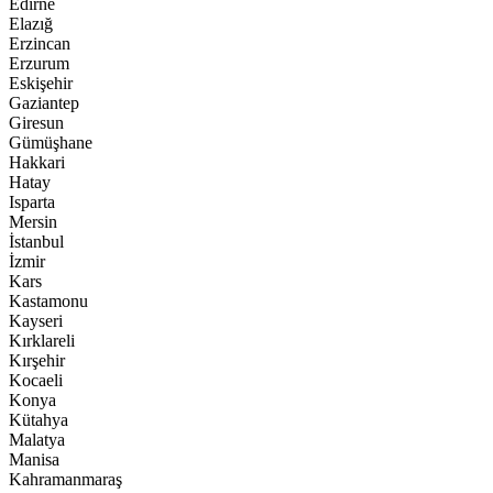
Edirne
Elazığ
Erzincan
Erzurum
Eskişehir
Gaziantep
Giresun
Gümüşhane
Hakkari
Hatay
Isparta
Mersin
İstanbul
İzmir
Kars
Kastamonu
Kayseri
Kırklareli
Kırşehir
Kocaeli
Konya
Kütahya
Malatya
Manisa
Kahramanmaraş