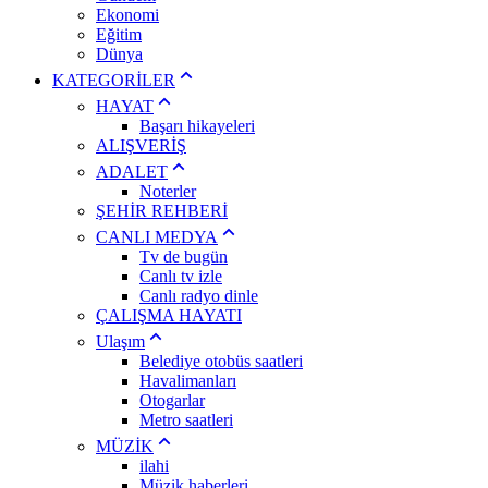
Ekonomi
Eğitim
Dünya
KATEGORİLER
HAYAT
Başarı hikayeleri
ALIŞVERİŞ
ADALET
Noterler
ŞEHİR REHBERİ
CANLI MEDYA
Tv de bugün
Canlı tv izle
Canlı radyo dinle
ÇALIŞMA HAYATI
Ulaşım
Belediye otobüs saatleri
Havalimanları
Otogarlar
Metro saatleri
MÜZİK
ilahi
Müzik haberleri