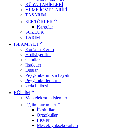
RÜYA TABİRLERİ
YEME İÇME TARİFİ
TASARIM
SEKTÖRLER
Kargolar
SÖZLÜK
TARIM
İSLAMİYET
Kur’an-ı Kerim
Hadisi şerifler
Camiler
İbadetler
Dualar
Peygamberimizin hayatı
Peygamberler tarihi
veda hutbesi
EĞİTİM
Meb elekronik işlemler
Eğitim kurumları
İlkokullar
Ortaokullar
Liseler
Meslek yüksekokulları