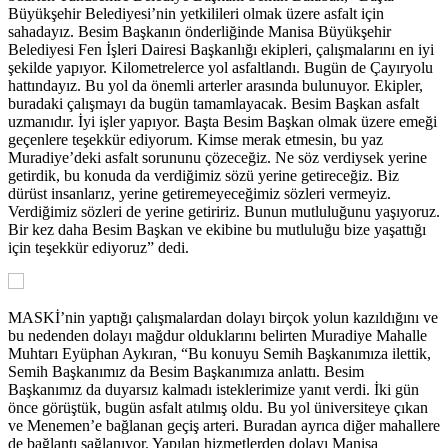
Büyükşehir Belediyesi’nin yetkilileri olmak üzere asfalt için
sahadayız. Besim Başkanın önderliğinde Manisa Büyükşehir
Belediyesi Fen İşleri Dairesi Başkanlığı ekipleri, çalışmalarını en iyi
şekilde yapıyor. Kilometrelerce yol asfaltlandı. Bugün de Çayıryolu
hattındayız. Bu yol da önemli arterler arasında bulunuyor. Ekipler,
buradaki çalışmayı da bugün tamamlayacak. Besim Başkan asfalt
uzmanıdır. İyi işler yapıyor. Başta Besim Başkan olmak üzere emeği
geçenlere teşekkür ediyorum. Kimse merak etmesin, bu yaz
Muradiye’deki asfalt sorununu çözeceğiz. Ne söz verdiysek yerine
getirdik, bu konuda da verdiğimiz sözü yerine getireceğiz. Biz
dürüst insanlarız, yerine getiremeyeceğimiz sözleri vermeyiz.
Verdiğimiz sözleri de yerine getiririz. Bunun mutluluğunu yaşıyoruz.
Bir kez daha Besim Başkan ve ekibine bu mutluluğu bize yaşattığı
için teşekkür ediyoruz” dedi.
MASKİ’nin yaptığı çalışmalardan dolayı birçok yolun kazıldığını ve
bu nedenden dolayı mağdur olduklarını belirten Muradiye Mahalle
Muhtarı Eyüphan Aykıran, “Bu konuyu Semih Başkanımıza ilettik,
Semih Başkanımız da Besim Başkanımıza anlattı. Besim
Başkanımız da duyarsız kalmadı isteklerimize yanıt verdi. İki gün
önce görüştük, bugün asfalt atılmış oldu. Bu yol üniversiteye çıkan
ve Menemen’e bağlanan geçiş arteri. Buradan ayrıca diğer mahallere
de bağlantı sağlanıyor. Yapılan hizmetlerden dolayı Manisa