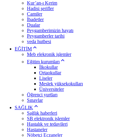
Kur’an-ı Kerim
Hadisi şerifler
Camiler
İbadetler
Dualar
Peygamberimizin hayatı
Peygamberler tarihi
veda hutbesi
EĞİTİM
Meb elekronik işlemler
Eğitim kurumları
İlkokullar
Ortaokullar
Liseler
Meslek yüksekokulları
Üniversiteler
Öğrenci yurtları
Sınavlar
SAĞLIK
Sağlık haberleri
SB elektronik işlemler
Hastalık ve tedavileri
Hastaneler
Nöbetçi Eczaneler