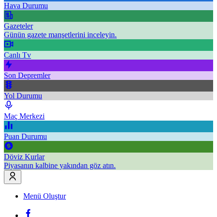
Hava Durumu
Gazeteler
Günün gazete manşetlerini inceleyin.
Canlı Tv
Son Depremler
Yol Durumu
Maç Merkezi
Puan Durumu
Döviz Kurlar
Piyasanın kalbine yakından göz atın.
Menü Oluştur