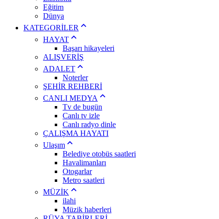
Eğitim
Dünya
KATEGORİLER
HAYAT
Başarı hikayeleri
ALIŞVERİŞ
ADALET
Noterler
ŞEHİR REHBERİ
CANLI MEDYA
Tv de bugün
Canlı tv izle
Canlı radyo dinle
ÇALIŞMA HAYATI
Ulaşım
Belediye otobüs saatleri
Havalimanları
Otogarlar
Metro saatleri
MÜZİK
ilahi
Müzik haberleri
RÜYA TABİRLERİ