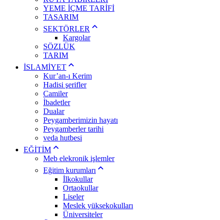
YEME İÇME TARİFİ
TASARIM
SEKTÖRLER
Kargolar
SÖZLÜK
TARIM
İSLAMİYET
Kur’an-ı Kerim
Hadisi şerifler
Camiler
İbadetler
Dualar
Peygamberimizin hayatı
Peygamberler tarihi
veda hutbesi
EĞİTİM
Meb elekronik işlemler
Eğitim kurumları
İlkokullar
Ortaokullar
Liseler
Meslek yüksekokulları
Üniversiteler