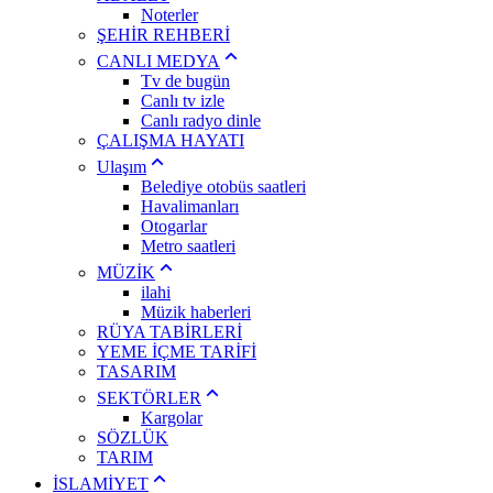
Noterler
ŞEHİR REHBERİ
CANLI MEDYA
Tv de bugün
Canlı tv izle
Canlı radyo dinle
ÇALIŞMA HAYATI
Ulaşım
Belediye otobüs saatleri
Havalimanları
Otogarlar
Metro saatleri
MÜZİK
ilahi
Müzik haberleri
RÜYA TABİRLERİ
YEME İÇME TARİFİ
TASARIM
SEKTÖRLER
Kargolar
SÖZLÜK
TARIM
İSLAMİYET