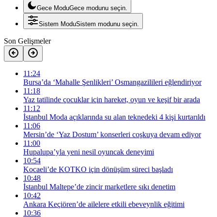
Gece Modu
Gece modunu seçin.
Sistem Modu
Sistem modunu seçin.
Son Gelişmeler
11:24
Bursa’da ‘Mahalle Şenlikleri’ Osmangazilileri eğlendiriyor
11:18
Yaz tatilinde çocuklar için hareket, oyun ve keşif bir arada
11:12
İstanbul Moda açıklarında su alan teknedeki 4 kişi kurtarıldı
11:06
Mersin’de ‘Yaz Dostum’ konserleri coşkuya devam ediyor
11:00
Hupalupa’yla yeni nesil oyuncak deneyimi
10:54
Kocaeli’de KOTKO için dönüşüm süreci başladı
10:48
İstanbul Maltepe’de zincir marketlere sıkı denetim
10:42
Ankara Keçiören’de ailelere etkili ebeveynlik eğitimi
10:36