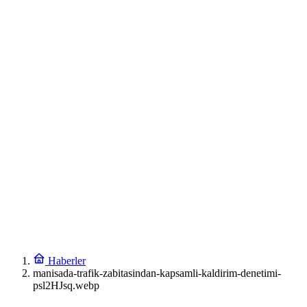
Haberler
manisada-trafik-zabitasindan-kapsamli-kaldirim-denetimi-
psl2HJsq.webp