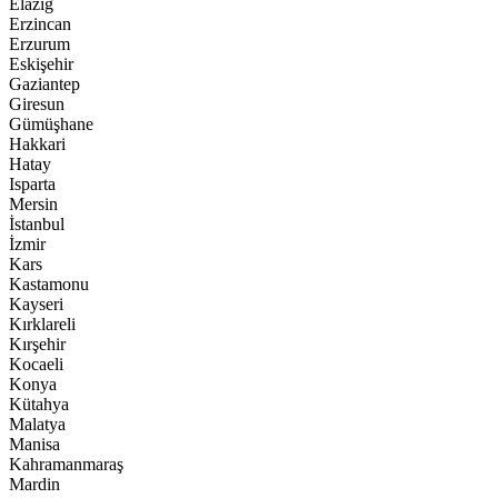
Elazığ
Erzincan
Erzurum
Eskişehir
Gaziantep
Giresun
Gümüşhane
Hakkari
Hatay
Isparta
Mersin
İstanbul
İzmir
Kars
Kastamonu
Kayseri
Kırklareli
Kırşehir
Kocaeli
Konya
Kütahya
Malatya
Manisa
Kahramanmaraş
Mardin