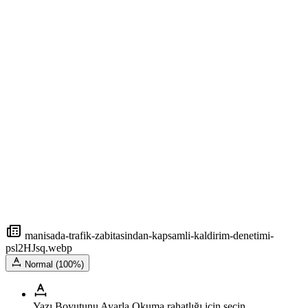
manisada-trafik-zabitasindan-kapsamli-kaldirim-denetimi-
psl2HJsq.webp
Normal (100%)
Yazı Boyutunu Ayarla
Okuma rahatlığı için seçin