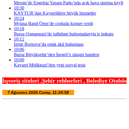
Mersin’de Engelsiz Yaşam Parkı’nda açık hava sinema keyfi
10:30
KAYTUR’dan Kayserililere büyük hizmetler
10:24
Mylasa Band Ören’de coşkulu konser verdi
10:18
Bursa Osmangazi’de istihdam buluşmalarıyla iş imkanı
10:12
İzmir Bornova’da ortak akıl buluşması
10:06
Bursa Büyükşehir’den İnegöl’e ulaşım hamlesi
10:00
Kayseri Melikgazi’den yeni sosyal tesis
hir rehberleri , Belediye Otobüs,Metro,Tren saatle