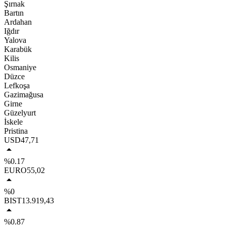
Şırnak
Bartın
Ardahan
Iğdır
Yalova
Karabük
Kilis
Osmaniye
Düzce
Lefkoşa
Gazimağusa
Girne
Güzelyurt
İskele
Pristina
USD
47,71
%0.17
EURO
55,02
%0
BIST
13.919,43
%0.87