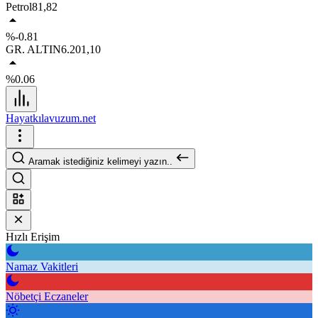
Petrol
81,82
%-0.81
GR. ALTIN
6.201,10
%0.06
Hayatkılavuzum.net
Aramak istediğiniz kelimeyi yazın..
Hızlı Erişim
Namaz Vakitleri
Nöbetçi Eczaneler