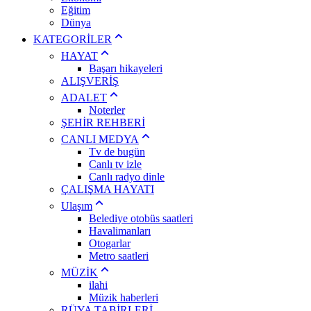
Eğitim
Dünya
KATEGORİLER
HAYAT
Başarı hikayeleri
ALIŞVERİŞ
ADALET
Noterler
ŞEHİR REHBERİ
CANLI MEDYA
Tv de bugün
Canlı tv izle
Canlı radyo dinle
ÇALIŞMA HAYATI
Ulaşım
Belediye otobüs saatleri
Havalimanları
Otogarlar
Metro saatleri
MÜZİK
ilahi
Müzik haberleri
RÜYA TABİRLERİ