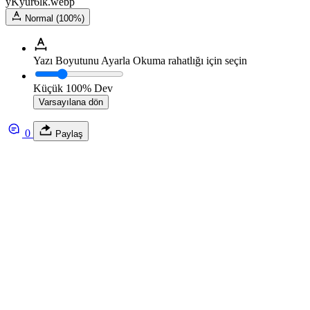
yKyur6lk.webp
Normal (100%)
Yazı Boyutunu Ayarla
Okuma rahatlığı için seçin
Küçük
100%
Dev
Varsayılana dön
0
Paylaş