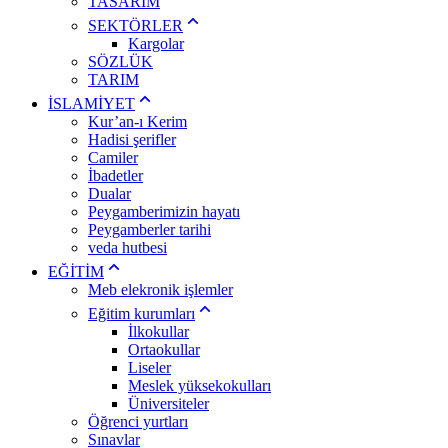
TASARIM
SEKTÖRLER
Kargolar
SÖZLÜK
TARIM
İSLAMİYET
Kur’an-ı Kerim
Hadisi şerifler
Camiler
İbadetler
Dualar
Peygamberimizin hayatı
Peygamberler tarihi
veda hutbesi
EĞİTİM
Meb elekronik işlemler
Eğitim kurumları
İlkokullar
Ortaokullar
Liseler
Meslek yüksekokulları
Üniversiteler
Öğrenci yurtları
Sınavlar