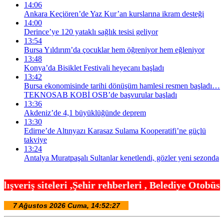
14:06
Ankara Keçiören’de Yaz Kur’an kurslarına ikram desteği
14:00
Derince’ye 120 yataklı sağlık tesisi geliyor
13:54
Bursa Yıldırım’da çocuklar hem öğreniyor hem eğleniyor
13:48
Konya’da Bisiklet Festivali heyecanı başladı
13:42
Bursa ekonomisinde tarihi dönüşüm hamlesi resmen başladı…
TEKNOSAB KOBİ OSB’de başvurular başladı
13:36
Akdeniz’de 4,1 büyüklüğünde deprem
13:30
Edirne’de Altınyazı Karasaz Sulama Kooperatifi’ne güçlü
takviye
13:24
Antalya Muratpaşalı Sultanlar kenetlendi, gözler yeni sezonda
ir rehberleri , Belediye Otobüs,Metro,Tren saatle