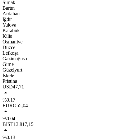
Şırnak
Bartın
Ardahan
Iğdır
Yalova
Karabük
Kilis
Osmaniye
Düzce
Lefkoşa
Gazimağusa
Girne
Güzelyurt
İskele
Pristina
USD
47,71
%0.17
EURO
55,04
%0.04
BIST
13.817,15
%0.13