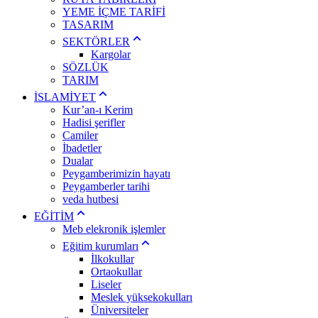
YEME İÇME TARİFİ
TASARIM
SEKTÖRLER
Kargolar
SÖZLÜK
TARIM
İSLAMİYET
Kur’an-ı Kerim
Hadisi şerifler
Camiler
İbadetler
Dualar
Peygamberimizin hayatı
Peygamberler tarihi
veda hutbesi
EĞİTİM
Meb elekronik işlemler
Eğitim kurumları
İlkokullar
Ortaokullar
Liseler
Meslek yüksekokulları
Üniversiteler