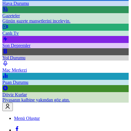
Hava Durumu
Gazeteler
Günün gazete manşetlerini inceleyin.
Canlı Tv
Son Depremler
Yol Durumu
Maç Merkezi
Puan Durumu
Döviz Kurlar
Piyasanın kalbine yakından göz atın.
Menü Oluştur