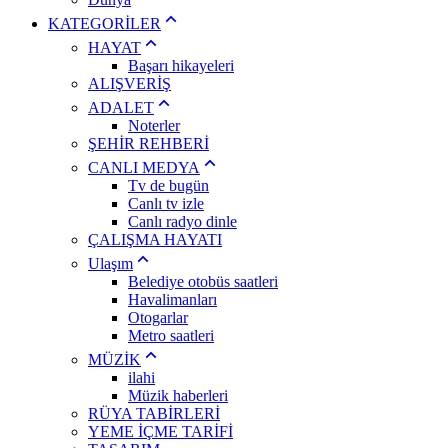
KATEGORİLER
HAYAT
Başarı hikayeleri
ALIŞVERİŞ
ADALET
Noterler
ŞEHİR REHBERİ
CANLI MEDYA
Tv de bugün
Canlı tv izle
Canlı radyo dinle
ÇALIŞMA HAYATI
Ulaşım
Belediye otobüs saatleri
Havalimanları
Otogarlar
Metro saatleri
MÜZİK
ilahi
Müzik haberleri
RÜYA TABİRLERİ
YEME İÇME TARİFİ