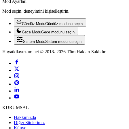
Mod Ayarları
Mod seçin, deneyimini kişiselleştirin.
Gündüz Modu
Gündüz modunu seçin.
Gece Modu
Gece modunu seçin.
Sistem Modu
Sistem modunu seçin.
Hayatkilavuzum.net © 2018- 2026 Tüm Hakları Saklıdır
KURUMSAL
Hakkımızda
Diğer Sitelerimiz
Künye