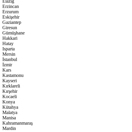
Elazığ
Erzincan
Erzurum
Eskişehir
Gaziantep
Giresun
Gümüşhane
Hakkari
Hatay
Isparta
Mersin
İstanbul
İzmir
Kars
Kastamonu
Kayseri
Kırklareli
Kırşehir
Kocaeli
Konya
Kütahya
Malatya
Manisa
Kahramanmaraş
Mardin