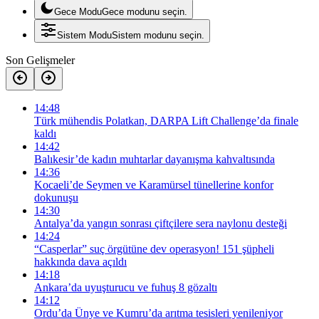
Gece Modu
Gece modunu seçin.
Sistem Modu
Sistem modunu seçin.
Son Gelişmeler
14:48
Türk mühendis Polatkan, DARPA Lift Challenge’da finale
kaldı
14:42
Balıkesir’de kadın muhtarlar dayanışma kahvaltısında
14:36
Kocaeli’de Seymen ve Karamürsel tünellerine konfor
dokunuşu
14:30
Antalya’da yangın sonrası çiftçilere sera naylonu desteği
14:24
“Casperlar” suç örgütüne dev operasyon! 151 şüpheli
hakkında dava açıldı
14:18
Ankara’da uyuşturucu ve fuhuş 8 gözaltı
14:12
Ordu’da Ünye ve Kumru’da arıtma tesisleri yenileniyor