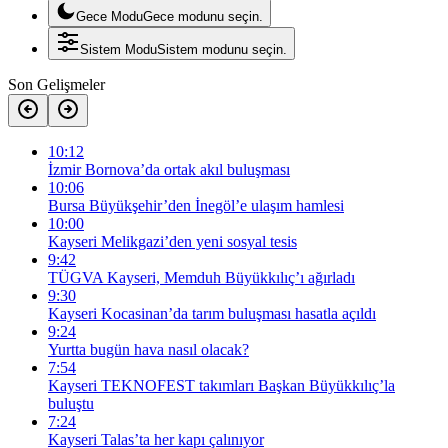
Gece Modu
Gece modunu seçin.
Sistem Modu
Sistem modunu seçin.
Son Gelişmeler
10:12
İzmir Bornova’da ortak akıl buluşması
10:06
Bursa Büyükşehir’den İnegöl’e ulaşım hamlesi
10:00
Kayseri Melikgazi’den yeni sosyal tesis
9:42
TÜGVA Kayseri, Memduh Büyükkılıç’ı ağırladı
9:30
Kayseri Kocasinan’da tarım buluşması hasatla açıldı
9:24
Yurtta bugün hava nasıl olacak?
7:54
Kayseri TEKNOFEST takımları Başkan Büyükkılıç’la
buluştu
7:24
Kayseri Talas’ta her kapı çalınıyor