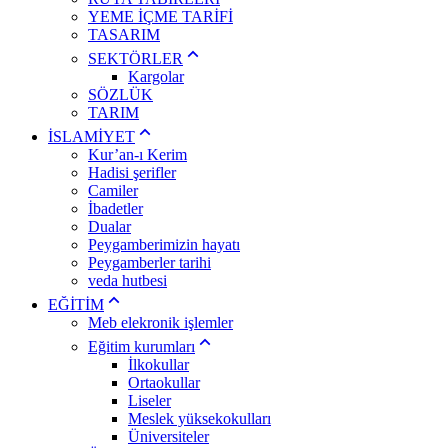
YEME İÇME TARİFİ
TASARIM
SEKTÖRLER
Kargolar
SÖZLÜK
TARIM
İSLAMİYET
Kur’an-ı Kerim
Hadisi şerifler
Camiler
İbadetler
Dualar
Peygamberimizin hayatı
Peygamberler tarihi
veda hutbesi
EĞİTİM
Meb elekronik işlemler
Eğitim kurumları
İlkokullar
Ortaokullar
Liseler
Meslek yüksekokulları
Üniversiteler