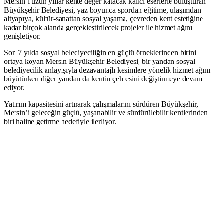
Mersin’i uzun yıllar kente değer katacak kalıcı eserlerle buluşturan
Büyükşehir Belediyesi, yaz boyunca spordan eğitime, ulaşımdan
altyapıya, kültür-sanattan sosyal yaşama, çevreden kent estetiğine
kadar birçok alanda gerçekleştirilecek projeler ile hizmet ağını
genişletiyor.
Son 7 yılda sosyal belediyeciliğin en güçlü örneklerinden birini
ortaya koyan Mersin Büyükşehir Belediyesi, bir yandan sosyal
belediyecilik anlayışıyla dezavantajlı kesimlere yönelik hizmet ağını
büyütürken diğer yandan da kentin çehresini değiştirmeye devam
ediyor.
Yatırım kapasitesini artırarak çalışmalarını sürdüren Büyükşehir,
Mersin’i geleceğin güçlü, yaşanabilir ve sürdürülebilir kentlerinden
biri haline getirme hedefiyle ilerliyor.