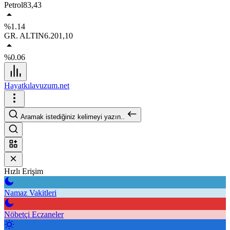
Petrol
83,43
%1.14
GR. ALTIN
6.201,10
%0.06
Hayatkılavuzum.net
Aramak istediğiniz kelimeyi yazın..
Hızlı Erişim
Namaz Vakitleri
Nöbetçi Eczaneler