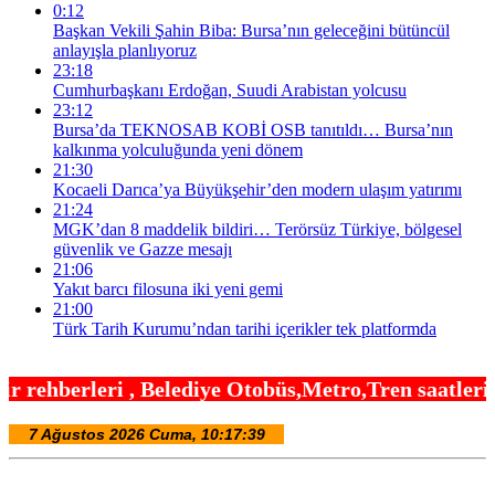
0:12
Başkan Vekili Şahin Biba: Bursa’nın geleceğini bütüncül
anlayışla planlıyoruz
23:18
Cumhurbaşkanı Erdoğan, Suudi Arabistan yolcusu
23:12
Bursa’da TEKNOSAB KOBİ OSB tanıtıldı… Bursa’nın
kalkınma yolculuğunda yeni dönem
21:30
Kocaeli Darıca’ya Büyükşehir’den modern ulaşım yatırımı
21:24
MGK’dan 8 maddelik bildiri… Terörsüz Türkiye, bölgesel
güvenlik ve Gazze mesajı
21:06
Yakıt barcı filosuna iki yeni gemi
21:00
Türk Tarih Kurumu’ndan tarihi içerikler tek platformda
ediye Otobüs,Metro,Tren saatleri ,Hastaneler, Oku