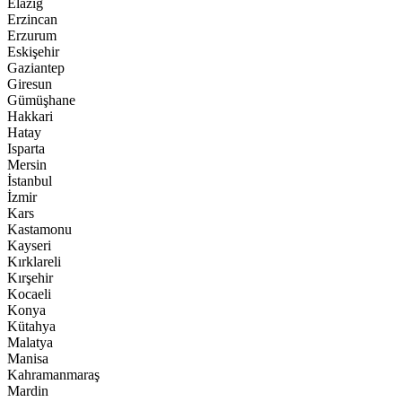
Elazığ
Erzincan
Erzurum
Eskişehir
Gaziantep
Giresun
Gümüşhane
Hakkari
Hatay
Isparta
Mersin
İstanbul
İzmir
Kars
Kastamonu
Kayseri
Kırklareli
Kırşehir
Kocaeli
Konya
Kütahya
Malatya
Manisa
Kahramanmaraş
Mardin