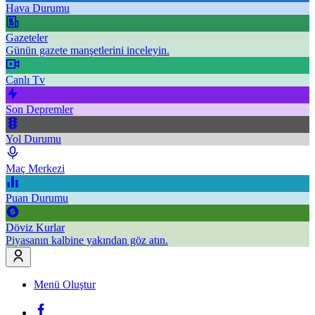
Hava Durumu
Gazeteler
Günün gazete manşetlerini inceleyin.
Canlı Tv
Son Depremler
Yol Durumu
Maç Merkezi
Puan Durumu
Döviz Kurlar
Piyasanın kalbine yakından göz atın.
Menü Oluştur