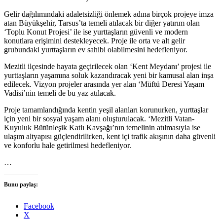
Gelir dağılımındaki adaletsizliği önlemek adına birçok projeye imza
atan Büyükşehir, Tarsus’ta temeli atılacak bir diğer yatırım olan
‘Toplu Konut Projesi’ ile ise yurttaşların güvenli ve modern
konutlara erişimini destekleyecek. Proje ile orta ve alt gelir
grubundaki yurttaşların ev sahibi olabilmesini hedefleniyor.
Mezitli ilçesinde hayata geçirilecek olan ‘Kent Meydanı’ projesi ile
yurttaşların yaşamına soluk kazandıracak yeni bir kamusal alan inşa
edilecek. Vizyon projeler arasında yer alan ‘Müftü Deresi Yaşam
Vadisi’nin temeli de bu yaz atılacak.
Proje tamamlandığında kentin yeşil alanları korunurken, yurttaşlar
için yeni bir sosyal yaşam alanı oluşturulacak. ‘Mezitli Vatan-
Kuyuluk Bütünleşik Katlı Kavşağı’nın temelinin atılmasıyla ise
ulaşım altyapısı güçlendirilirken, kent içi trafik akışının daha güvenli
ve konforlu hale getirilmesi hedefleniyor.
…
Bunu paylaş:
Facebook
X