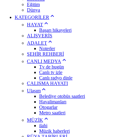
Eğitim
Dünya
KATEGORİLER
HAYAT
Başarı hikayeleri
ALIŞVERİŞ
ADALET
Noterler
ŞEHİR REHBERİ
CANLI MEDYA
Tv de bugün
Canlı tv izle
Canlı radyo dinle
ÇALIŞMA HAYATI
Ulaşım
Belediye otobüs saatleri
Havalimanları
Otogarlar
Metro saatleri
MÜZİK
ilahi
Müzik haberleri
RÜYA TABİRLERİ