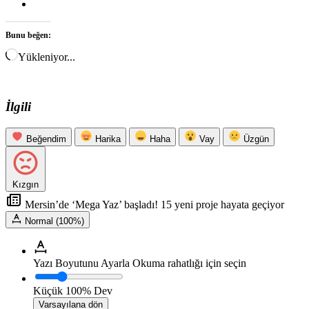
Bunu beğen:
Yükleniyor...
İlgili
Beğendim
Harika
Haha
Vay
Üzgün
Kızgın
Mersin’de ‘Mega Yaz’ başladı! 15 yeni proje hayata geçiyor
Normal (100%)
Yazı Boyutunu Ayarla
Okuma rahatlığı için seçin
Küçük
100%
Dev
Varsayılana dön