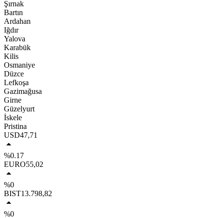
Şırnak
Bartın
Ardahan
Iğdır
Yalova
Karabük
Kilis
Osmaniye
Düzce
Lefkoşa
Gazimağusa
Girne
Güzelyurt
İskele
Pristina
USD
47,71
%0.17
EURO
55,02
%0
BIST
13.798,82
%0