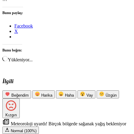
Bunu paylaş:
Facebook
X
Bunu beğen:
Yükleniyor...
İlgili
Beğendim
Harika
Haha
Vay
Üzgün
Kızgın
Meteoroloji uyardı! Birçok bölgede sağanak yağış bekleniyor
Normal (100%)