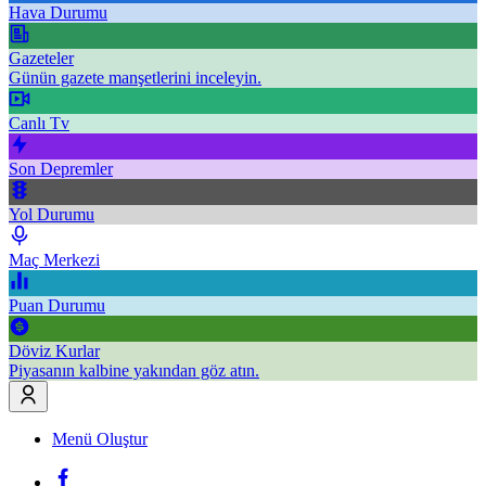
Hava Durumu
Gazeteler
Günün gazete manşetlerini inceleyin.
Canlı Tv
Son Depremler
Yol Durumu
Maç Merkezi
Puan Durumu
Döviz Kurlar
Piyasanın kalbine yakından göz atın.
Menü Oluştur