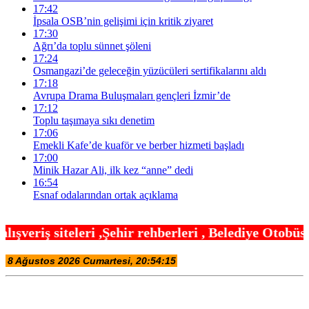
17:42
İpsala OSB’nin gelişimi için kritik ziyaret
17:30
Ağrı’da toplu sünnet şöleni
17:24
Osmangazi’de geleceğin yüzücüleri sertifikalarını aldı
17:18
Avrupa Drama Buluşmaları gençleri İzmir’de
17:12
Toplu taşımaya sıkı denetim
17:06
Emekli Kafe’de kuaför ve berber hizmeti başladı
17:00
Minik Hazar Ali, ilk kez “anne” dedi
16:54
Esnaf odalarından ortak açıklama
hir rehberleri , Belediye Otobüs,Metro,Tren saatle