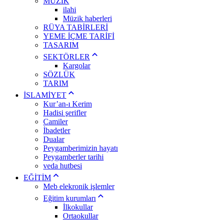
MÜZİK
ilahi
Müzik haberleri
RÜYA TABİRLERİ
YEME İÇME TARİFİ
TASARIM
SEKTÖRLER
Kargolar
SÖZLÜK
TARIM
İSLAMİYET
Kur’an-ı Kerim
Hadisi şerifler
Camiler
İbadetler
Dualar
Peygamberimizin hayatı
Peygamberler tarihi
veda hutbesi
EĞİTİM
Meb elekronik işlemler
Eğitim kurumları
İlkokullar
Ortaokullar