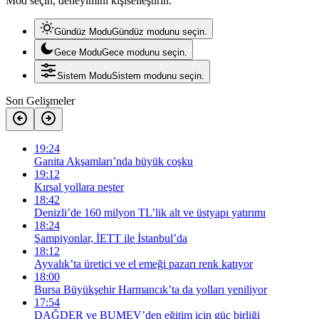
Mod seçin, deneyimini kişiselleştirin.
Gündüz Modu
Gündüz modunu seçin.
Gece Modu
Gece modunu seçin.
Sistem Modu
Sistem modunu seçin.
Son Gelişmeler
19:24
Ganita Akşamları’nda büyük coşku
19:12
Kırsal yollara neşter
18:42
Denizli’de 160 milyon TL’lik alt ve üstyapı yatırımı
18:24
Şampiyonlar, İETT ile İstanbul’da
18:12
Ayvalık’ta üretici ve el emeği pazarı renk katıyor
18:00
Bursa Büyükşehir Harmancık’ta da yolları yeniliyor
17:54
DAĞDER ve BUMEV’den eğitim için güç birliği