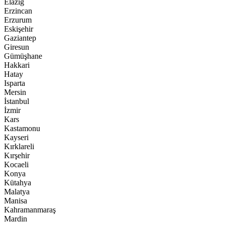
Elazığ
Erzincan
Erzurum
Eskişehir
Gaziantep
Giresun
Gümüşhane
Hakkari
Hatay
Isparta
Mersin
İstanbul
İzmir
Kars
Kastamonu
Kayseri
Kırklareli
Kırşehir
Kocaeli
Konya
Kütahya
Malatya
Manisa
Kahramanmaraş
Mardin