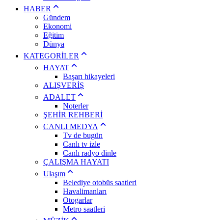
HABER
Gündem
Ekonomi
Eğitim
Dünya
KATEGORİLER
HAYAT
Başarı hikayeleri
ALIŞVERİŞ
ADALET
Noterler
ŞEHİR REHBERİ
CANLI MEDYA
Tv de bugün
Canlı tv izle
Canlı radyo dinle
ÇALIŞMA HAYATI
Ulaşım
Belediye otobüs saatleri
Havalimanları
Otogarlar
Metro saatleri