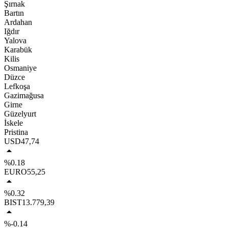
Şırnak
Bartın
Ardahan
Iğdır
Yalova
Karabük
Kilis
Osmaniye
Düzce
Lefkoşa
Gazimağusa
Girne
Güzelyurt
İskele
Pristina
USD
47,74
%0.18
EURO
55,25
%0.32
BIST
13.779,39
%-0.14