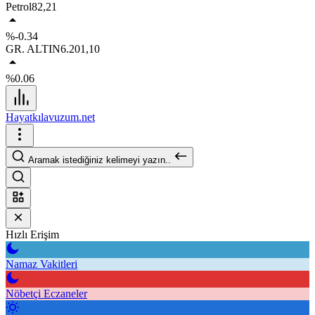
Petrol
82,21
%-0.34
GR. ALTIN
6.201,10
%0.06
Hayatkılavuzum.net
Aramak istediğiniz kelimeyi yazın..
Hızlı Erişim
Namaz Vakitleri
Nöbetçi Eczaneler