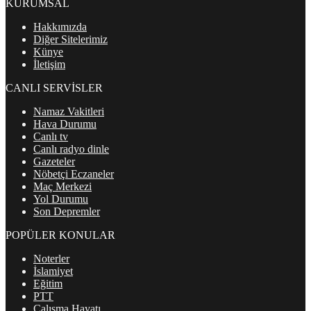
KURUMSAL
Hakkımızda
Diğer Sitelerimiz
Künye
İletişim
CANLI SERVİSLER
Namaz Vakitleri
Hava Durumu
Canlı tv
Canlı radyo dinle
Gazeteler
Nöbetçi Eczaneler
Maç Merkezi
Yol Durumu
Son Depremler
POPÜLER KONULAR
Noterler
İslamiyet
Eğitim
PTT
Çalışma Hayatı