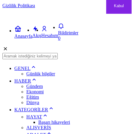
Gizlilik Politikası
Kabul
Bildirimler
Akış
Hesabım
Anasayfa
0
GENEL
Günlük bilgiler
HABER
Gündem
Ekonomi
Eğitim
Dünya
KATEGORİLER
HAYAT
Başarı hikayeleri
ALIŞVERİŞ