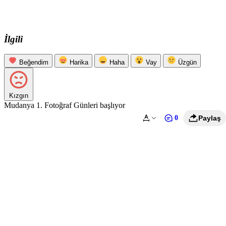
İlgili
Beğendim
Harika
Haha
Vay
Üzgün
Kızgın
Mudanya 1. Fotoğraf Günleri başlıyor
0
Paylaş