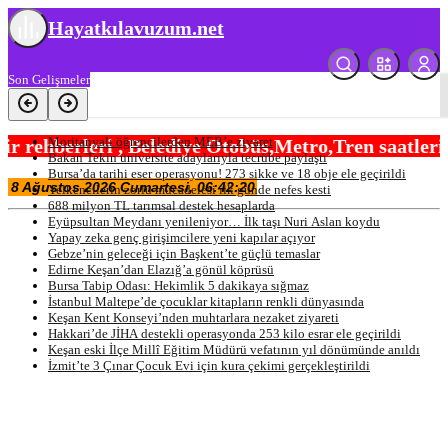
Hayatkılavuzum.net
Son Gelişmeler
Moritanyalı öğrencilerden MEB’e ziyaret
lediye Otobüs,Metro,Tren saatleri ,Hastaneler, Oku
Bakan Tekin üniversite adaylarıyla tecrübe paylaştı
Bursa’da tarihi eser operasyonu! 273 sikke ve 18 obje ele geçirildi
Yelkencilerin zorlu mücadelesi ilk günde nefes kesti
688 milyon TL tarımsal destek hesaplarda
Eyüpsultan Meydanı yenileniyor… İlk taşı Nuri Aslan koydu
Yapay zeka genç girişimcilere yeni kapılar açıyor
Gebze’nin geleceği için Başkent’te güçlü temaslar
Edirne Keşan’dan Elazığ’a gönül köprüsü
Bursa Tabip Odası: Hekimlik 5 dakikaya sığmaz
İstanbul Maltepe’de çocuklar kitapların renkli dünyasında
Keşan Kent Konseyi’nden muhtarlara nezaket ziyareti
Hakkari’de JİHA destekli operasyonda 253 kilo esrar ele geçirildi
Keşan eski İlçe Millî Eğitim Müdürü vefatının yıl dönümünde anıldı
İzmit’te 3 Çınar Çocuk Evi için kura çekimi gerçekleştirildi