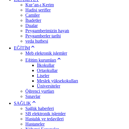
Kur’an-ı Kerim
Hadisi şerifler
Camiler
İbadetler
Dualar
Peygamberimizin hayatı
Peygamberler tarihi
veda hutbesi
EĞİTİM
Meb elekronik işlemler
Eğitim kurumları
İlkokullar
Ortaokullar
Liseler
Meslek yüksekokulları
Üniversiteler
Öğrenci yurtları
Sınavlar
SAĞLIK
Sağlık haberleri
SB elektronik işlemler
Hastalık ve tedavileri
Hastaneler