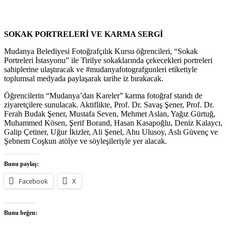
SOKAK PORTRELERİ VE KARMA SERGİ
Mudanya Belediyesi Fotoğrafçılık Kursu öğrencileri, “Sokak
Portreleri İstasyonu” ile Tirilye sokaklarında çekecekleri portreleri
sahiplerine ulaştıracak ve #mudanyafotografgunleri etiketiyle
toplumsal medyada paylaşarak tarihe iz bırakacak.
Öğrencilerin “Mudanya’dan Kareler” karma fotoğraf standı de
ziyaretçilere sunulacak. Aktiflikte, Prof. Dr. Savaş Şener, Prof. Dr.
Ferah Budak Şener, Mustafa Seven, Mehmet Aslan, Yağız Gürtuğ,
Muhammed Kösen, Şerif Borand, Hasan Kasapoğlu, Deniz Kalaycı,
Galip Çetiner, Uğur İkizler, Ali Şenel, Ahu Ulusoy, Aslı Güvenç ve
Şebnem Coşkun atölye ve söyleşileriyle yer alacak.
Bunu paylaş:
Facebook
X
Bunu beğen: