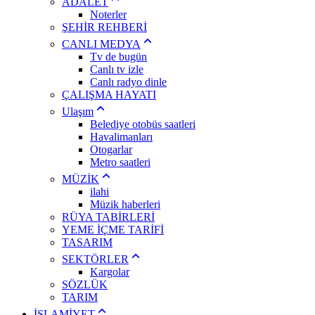
ADALET
Noterler
ŞEHİR REHBERİ
CANLI MEDYA
Tv de bugün
Canlı tv izle
Canlı radyo dinle
ÇALIŞMA HAYATI
Ulaşım
Belediye otobüs saatleri
Havalimanları
Otogarlar
Metro saatleri
MÜZİK
ilahi
Müzik haberleri
RÜYA TABİRLERİ
YEME İÇME TARİFİ
TASARIM
SEKTÖRLER
Kargolar
SÖZLÜK
TARIM
İSLAMİYET