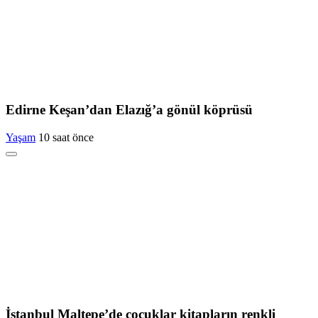
Edirne Keşan’dan Elazığ’a gönül köprüsü
Yaşam
10 saat önce
İstanbul Maltepe’de çocuklar kitapların renkli