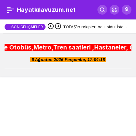
Muğla Büyükşehir
Hayatkılavuzum.net
0
İtfaiyesi 119 olaya
TOFAŞ’ın rakipleri belli oldu! İşte
SON GELIŞMELER
yeni sezon fikstürü
müdahale etti
s,Metro,Tren saatleri ,Hastaneler, Okullar, Cam