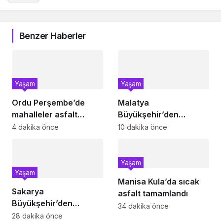
Benzer Haberler
Yaşam
Yaşam
Ordu Perşembe’de
Malatya
mahalleler asfalt
Büyükşehir’den
konforuna kavuştu
Hekimhan’a dev yatırım
4 dakika önce
10 dakika önce
Yaşam
Yaşam
Manisa Kula’da sıcak
Sakarya
asfalt tamamlandı
Büyükşehir’den
34 dakika önce
çocuklara yaz neşesi
28 dakika önce