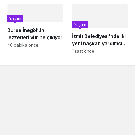
Yaşam
Yaşam
Bursa İnegöl’ün
İzmit Belediyesi’nde iki
lezzetleri vitrine çıkıyor
yeni başkan yardımcısı
46 dakika önce
göreve başladı
1 saat önce