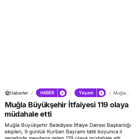
HABER
Yaşam
Haberler
Muğla
Büyükşe
Muğla Büyükşehir İtfaiyesi 119 olaya
hir
İtfaiyesi
müdahale etti
119
olaya
müdahal
Muğla Büyükşehir Belediyesi İtfaiye Dairesi Başkanlığı
e etti
ekipleri, 9 günlük Kurban Bayramı tatili boyunca il
genelinde meydana gelen 119 olaya müdahale etti.