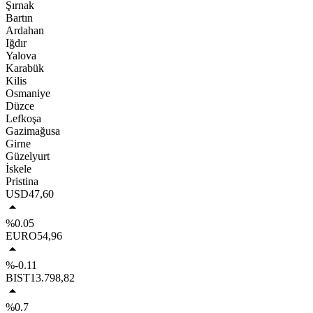
Şırnak
Bartın
Ardahan
Iğdır
Yalova
Karabük
Kilis
Osmaniye
Düzce
Lefkoşa
Gazimağusa
Girne
Güzelyurt
İskele
Pristina
USD
47,60
%0.05
EURO
54,96
%-0.11
BIST
13.798,82
%0.7