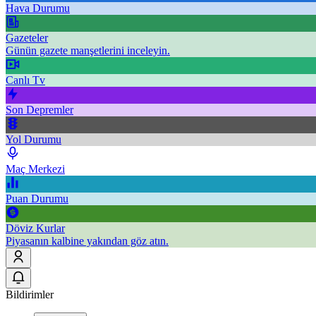
Hava Durumu
Gazeteler
Günün gazete manşetlerini inceleyin.
Canlı Tv
Son Depremler
Yol Durumu
Maç Merkezi
Puan Durumu
Döviz Kurlar
Piyasanın kalbine yakından göz atın.
Bildirimler