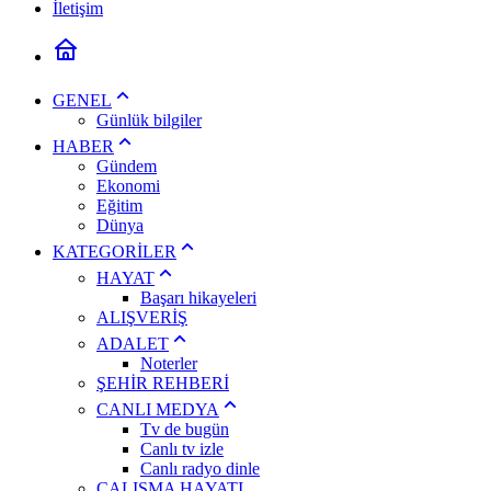
İletişim
GENEL
Günlük bilgiler
HABER
Gündem
Ekonomi
Eğitim
Dünya
KATEGORİLER
HAYAT
Başarı hikayeleri
ALIŞVERİŞ
ADALET
Noterler
ŞEHİR REHBERİ
CANLI MEDYA
Tv de bugün
Canlı tv izle
Canlı radyo dinle
ÇALIŞMA HAYATI