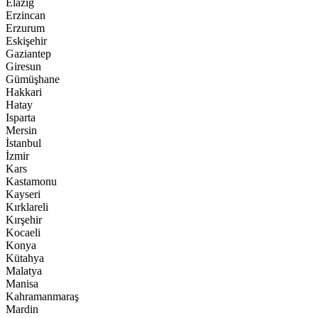
Elazığ
Erzincan
Erzurum
Eskişehir
Gaziantep
Giresun
Gümüşhane
Hakkari
Hatay
Isparta
Mersin
İstanbul
İzmir
Kars
Kastamonu
Kayseri
Kırklareli
Kırşehir
Kocaeli
Konya
Kütahya
Malatya
Manisa
Kahramanmaraş
Mardin