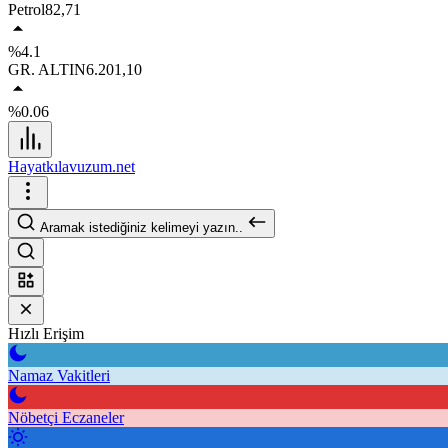
Petrol
82,71
%4.1
GR. ALTIN
6.201,10
%0.06
Hayatkılavuzum.net
Aramak istediğiniz kelimeyi yazın..
Hızlı Erişim
Namaz Vakitleri
Nöbetçi Eczaneler