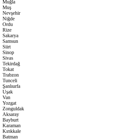
Muğla
Muş
Nevşehir
Niğde
Ordu
Rize
Sakarya
Samsun
Siirt
Sinop
Sivas
Tekirdağ
Tokat
Trabzon
Tunceli
Şanlıurfa
Uşak
Van
Yozgat
Zonguldak
Aksaray
Bayburt
Karaman
Kırıkkale
Batman