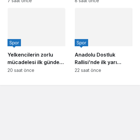
7 saat önce
8 saat önce
Spor
Spor
Yelkencilerin zorlu
Anadolu Dostluk
mücadelesi ilk günde
Rallisi’nde ilk yarı
nefes kesti
tamamlandı
20 saat önce
22 saat önce