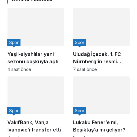
Spor
Spor
Yeşil-siyahlılar yeni
Uludağ İçecek, 1. FC
sezonu coşkuyla açtı
Nürnberg’in resmi
sponsoru oldu
4 saat önce
7 saat önce
Spor
Spor
VakıfBank, Vanja
Lukaku Fener’e mi,
Ivanovic’i transfer etti
Beşiktaş’a mı geliyor?