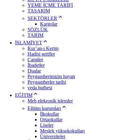
YEME İÇME TARİFİ
TASARIM
SEKTÖRLER
Kargolar
SÖZLÜK
TARIM
İSLAMİYET
Kur’an-ı Kerim
Hadisi şerifler
Camiler
İbadetler
Dualar
Peygamberimizin hayatı
Peygamberler tarihi
veda hutbesi
EĞİTİM
Meb elekronik işlemler
Eğitim kurumları
İlkokullar
Ortaokullar
Liseler
Meslek yüksekokulları
Üniversiteler