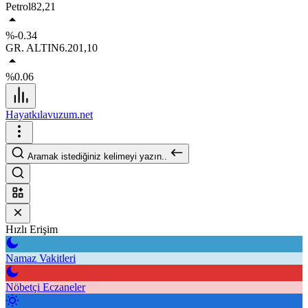
Petrol
82,21
%-0.34
GR. ALTIN
6.201,10
%0.06
Hayatkılavuzum.net
Aramak istediğiniz kelimeyi yazın..
Hızlı Erişim
Namaz Vakitleri
Nöbetçi Eczaneler