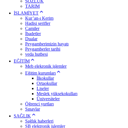
SÖZLÜK
TARIM
İSLAMİYET
Kur’an-ı Kerim
Hadisi şerifler
Camiler
İbadetler
Dualar
Peygamberimizin hayatı
Peygamberler tarihi
veda hutbesi
EĞİTİM
Meb elekronik işlemler
Eğitim kurumları
İlkokullar
Ortaokullar
Liseler
Meslek yüksekokulları
Üniversiteler
Öğrenci yurtları
Sınavlar
SAĞLIK
Sağlık haberleri
SB elektronik işlemler