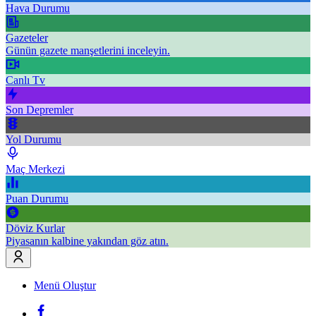
Hava Durumu
Gazeteler
Günün gazete manşetlerini inceleyin.
Canlı Tv
Son Depremler
Yol Durumu
Maç Merkezi
Puan Durumu
Döviz Kurlar
Piyasanın kalbine yakından göz atın.
Menü Oluştur