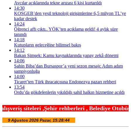
Avcılar açıklarında tekne arızası 6 kişi kurtarıldı
14:30
KOSGEB’den yeşil teknoloji girişimlerine 6,5 milyon TL’ye
kadar destek
14:24
Öğrenci affı çıktı.. YÖK’ten açıklama geldi! 4 aylık süre
tanındı
14:18
Kutupların geleceğine bilimsel bakış
14:12
Bakan Şimşek: Kamu kaynaklarında yapay zekâ dönemi
14:06
Şahin Biba’dan Bursaspor’a yeni sezon mesajı: Adım adım
şampiyonluğa
14:00
Ticaret’ten Türk ihracatçısına Endonezya pazarı rehberi
13:54
Ordu’da gökdelenlerin yıkıldığı sahil halkın hizmetine açıldı
hir rehberleri , Belediye Otobüs,Metro,Tren saatle