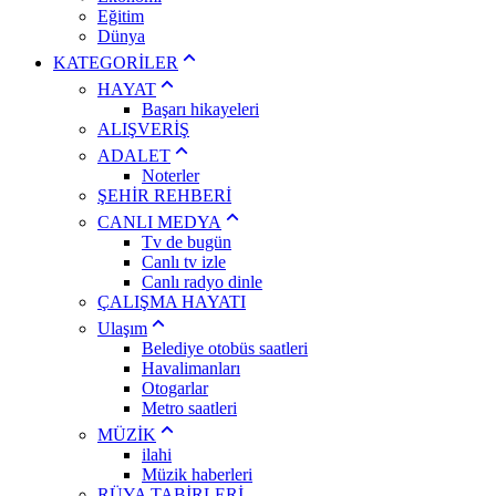
Eğitim
Dünya
KATEGORİLER
HAYAT
Başarı hikayeleri
ALIŞVERİŞ
ADALET
Noterler
ŞEHİR REHBERİ
CANLI MEDYA
Tv de bugün
Canlı tv izle
Canlı radyo dinle
ÇALIŞMA HAYATI
Ulaşım
Belediye otobüs saatleri
Havalimanları
Otogarlar
Metro saatleri
MÜZİK
ilahi
Müzik haberleri
RÜYA TABİRLERİ