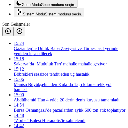
Gece Modu
Gece modunu seçin.
Sistem Modu
Sistem modunu seçin.
Son Gelişmeler
15:24
Gaziantep’te Dülük Baba Zaviyesi ve Türbesi asıl yerinde
yeniden inşa edilecek
15:18
Sakarya’da ‘Mutluluk Tırı’ mahalle mahalle geziyor
15:12
Böbrekleri sessizce tehdit eden üç hastalık
15:06
Manisa Büyükşehir’den Kula’da 12,5 kilometrelik yol
hamlesi
15:00
Abdülhamid Han 4 yılda 20 derin deniz kuyusu tamamladı
14:54
Bursa Osmangazi’de pazarlardan aylık 600 ton atık toplanıyor
14:48
“Zorba” Balesi Hierapolis’te sahnelendi
14:42