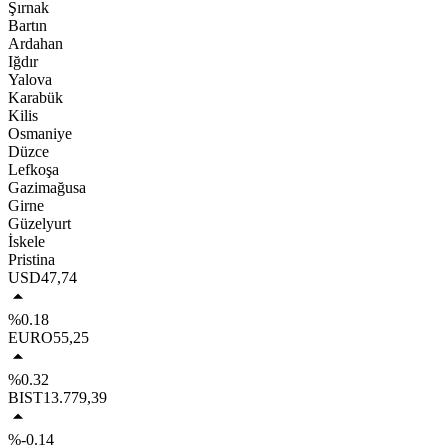
Şırnak
Bartın
Ardahan
Iğdır
Yalova
Karabük
Kilis
Osmaniye
Düzce
Lefkoşa
Gazimağusa
Girne
Güzelyurt
İskele
Pristina
USD
47,74
%0.18
EURO
55,25
%0.32
BIST
13.779,39
%-0.14