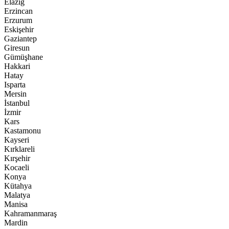
Elazığ
Erzincan
Erzurum
Eskişehir
Gaziantep
Giresun
Gümüşhane
Hakkari
Hatay
Isparta
Mersin
İstanbul
İzmir
Kars
Kastamonu
Kayseri
Kırklareli
Kırşehir
Kocaeli
Konya
Kütahya
Malatya
Manisa
Kahramanmaraş
Mardin