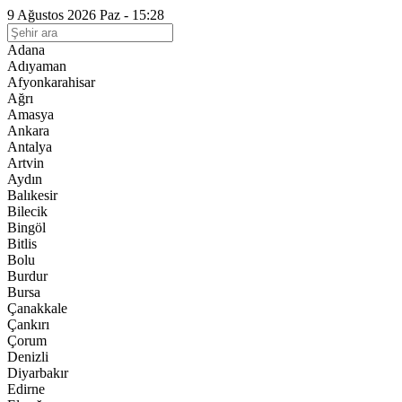
9 Ağustos 2026 Paz - 15:28
Adana
Adıyaman
Afyonkarahisar
Ağrı
Amasya
Ankara
Antalya
Artvin
Aydın
Balıkesir
Bilecik
Bingöl
Bitlis
Bolu
Burdur
Bursa
Çanakkale
Çankırı
Çorum
Denizli
Diyarbakır
Edirne