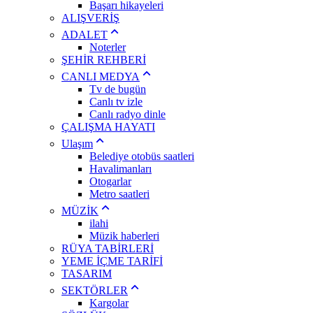
Başarı hikayeleri
ALIŞVERİŞ
ADALET
Noterler
ŞEHİR REHBERİ
CANLI MEDYA
Tv de bugün
Canlı tv izle
Canlı radyo dinle
ÇALIŞMA HAYATI
Ulaşım
Belediye otobüs saatleri
Havalimanları
Otogarlar
Metro saatleri
MÜZİK
ilahi
Müzik haberleri
RÜYA TABİRLERİ
YEME İÇME TARİFİ
TASARIM
SEKTÖRLER
Kargolar