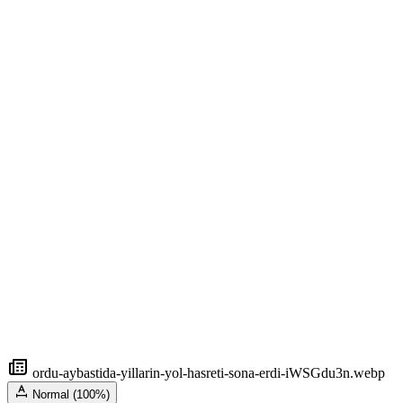
ordu-aybastida-yillarin-yol-hasreti-sona-erdi-iWSGdu3n.webp
Normal (100%)