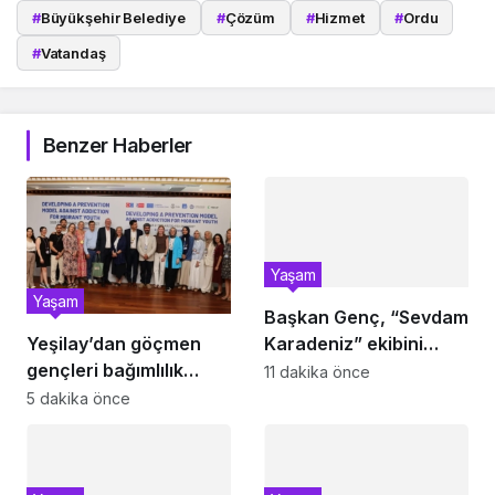
#
Büyükşehir Belediye
#
Çözüm
#
Hizmet
#
Ordu
#
Vatandaş
Benzer Haberler
Yaşam
Yaşam
Başkan Genç, “Sevdam
Yeşilay’dan göçmen
Karadeniz” ekibini
gençleri bağımlılık
ağırladı! Film Festivali
11 dakika önce
risklerinden koruyacak
Aralık’ta
5 dakika önce
uluslararası model