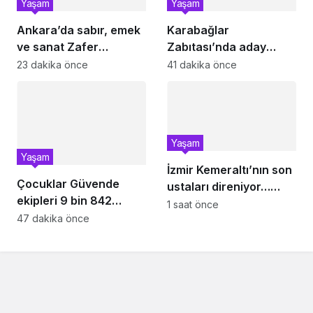
Yaşam
Yaşam
Ankara’da sabır, emek
Karabağlar
ve sanat Zafer
Zabıtası’nda aday
Çarşısı’nda hayat
memurlar yemin etti
23 dakika önce
41 dakika önce
buldu
Yaşam
Yaşam
İzmir Kemeraltı’nın son
Çocuklar Güvende
ustaları direniyor…
ekipleri 9 bin 842
Çekiç sesleriyle
1 saat önce
çocuğu spora ve
47 dakika önce
yaşayan miras
sosyal faaliyetlere
yönlendirdi