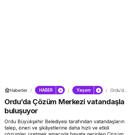
HABER
Yaşam
Haberler
Ordu’da
Çözüm
Ordu’da Çözüm Merkezi vatandaşla
Merkezi
vatanda
buluşuyor
şla
buluşuy
or
Ordu Büyükşehir Belediyesi tarafından vatandaşların
talep, öneri ve şikâyetlerine daha hızlı ve etkili
çözümler üretmek amacıyla hayata geçirilen Çözüm