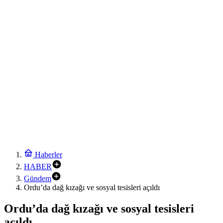
İstanbul Maltepe’de çocuklar kitapların renkli dünyasında
20:24
Keşan Kent Konseyi’nden muhtarlara nezaket ziyareti
20:18
Hakkari’de JİHA destekli operasyonda 253 kilo esrar ele geçirildi
20:12
Keşan eski İlçe Millî Eğitim Müdürü vefatının yıl dönümünde anıldı
20:06
İzmit’te 3 Çınar Çocuk Evi için kura çekimi gerçekleştirildi
21:48
Moritanyalı öğrencilerden MEB’e ziyaret
21:42
Bakan Tekin üniversite adaylarıyla tecrübe paylaştı
Haberler
HABER
Gündem
Ordu’da dağ kızağı ve sosyal tesisleri açıldı
Ordu’da dağ kızağı ve sosyal tesisleri
açıldı