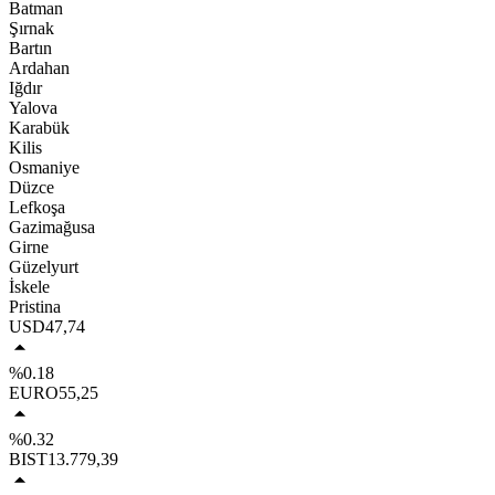
Batman
Şırnak
Bartın
Ardahan
Iğdır
Yalova
Karabük
Kilis
Osmaniye
Düzce
Lefkoşa
Gazimağusa
Girne
Güzelyurt
İskele
Pristina
USD
47,74
%0.18
EURO
55,25
%0.32
BIST
13.779,39