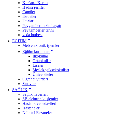
Kur’an-ı Kerim
Hadisi şerifler
Camiler
İbadetler
Dualar
Peygamberimizin hayatı
Peygamberler tarihi
veda hutbesi
EĞİTİM
Meb elekronik işlemler
Eğitim kurumları
İlkokullar
Ortaokullar
Liseler
Meslek yüksekokulları
Üniversiteler
Öğrenci yurtları
Sınavlar
SAĞLIK
Sağlık haberleri
SB elektronik işlemler
Hastalık ve tedavileri
Hastaneler
Nöbetçi Eczaneler