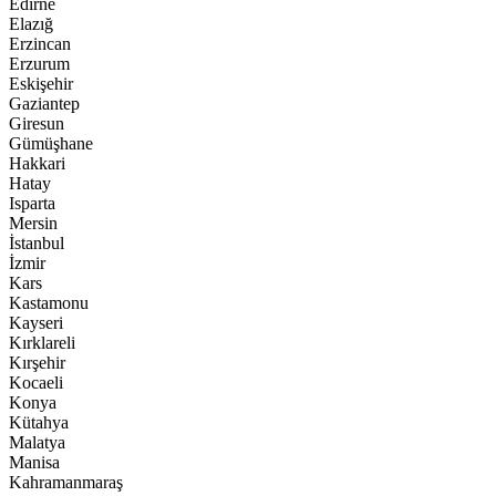
Edirne
Elazığ
Erzincan
Erzurum
Eskişehir
Gaziantep
Giresun
Gümüşhane
Hakkari
Hatay
Isparta
Mersin
İstanbul
İzmir
Kars
Kastamonu
Kayseri
Kırklareli
Kırşehir
Kocaeli
Konya
Kütahya
Malatya
Manisa
Kahramanmaraş