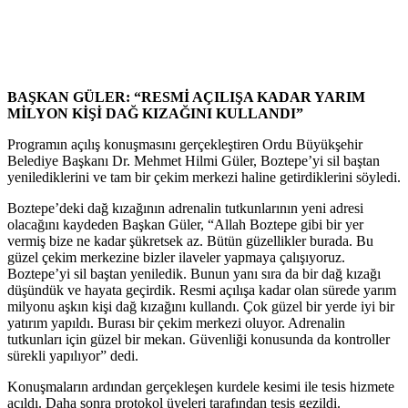
BAŞKAN GÜLER: “RESMİ AÇILIŞA KADAR YARIM
MİLYON KİŞİ DAĞ KIZAĞINI KULLANDI”
Programın açılış konuşmasını gerçekleştiren Ordu Büyükşehir
Belediye Başkanı Dr. Mehmet Hilmi Güler, Boztepe’yi sil baştan
yenilediklerini ve tam bir çekim merkezi haline getirdiklerini söyledi.
Boztepe’deki dağ kızağının adrenalin tutkunlarının yeni adresi
olacağını kaydeden Başkan Güler, “Allah Boztepe gibi bir yer
vermiş bize ne kadar şükretsek az. Bütün güzellikler burada. Bu
güzel çekim merkezine bizler ilaveler yapmaya çalışıyoruz.
Boztepe’yi sil baştan yeniledik. Bunun yanı sıra da bir dağ kızağı
düşündük ve hayata geçirdik. Resmi açılışa kadar olan sürede yarım
milyonu aşkın kişi dağ kızağını kullandı. Çok güzel bir yerde iyi bir
yatırım yapıldı. Burası bir çekim merkezi oluyor. Adrenalin
tutkunları için güzel bir mekan. Güvenliği konusunda da kontroller
sürekli yapılıyor” dedi.
Konuşmaların ardından gerçekleşen kurdele kesimi ile tesis hizmete
açıldı. Daha sonra protokol üyeleri tarafından tesis gezildi.