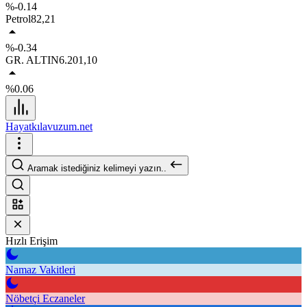
%-0.14
Petrol
82,21
%-0.34
GR. ALTIN
6.201,10
%0.06
Hayatkılavuzum.net
Aramak istediğiniz kelimeyi yazın..
Hızlı Erişim
Namaz Vakitleri
Nöbetçi Eczaneler