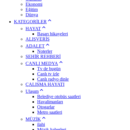
Ekonomi
Eğitim
Dünya
KATEGORİLER
HAYAT
Başarı hikayeleri
ALIŞVERİŞ
ADALET
Noterler
ŞEHİR REHBERİ
CANLI MEDYA
Tv de bugün
Canlı tv izle
Canlı radyo dinle
ÇALIŞMA HAYATI
Ulaşım
Belediye otobüs saatleri
Havalimanları
Otogarlar
Metro saatleri
MÜZİK
ilahi
Müzik haberleri