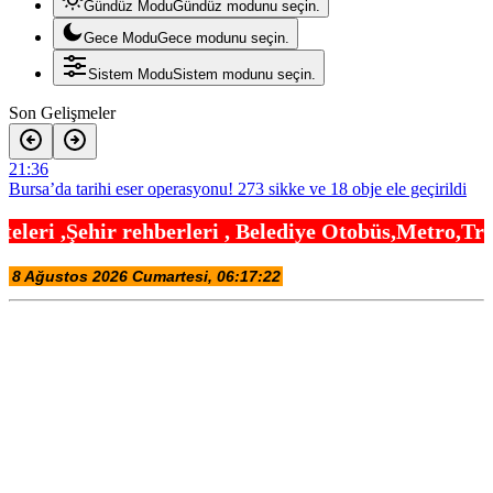
Gündüz Modu
Gündüz modunu seçin.
Gece Modu
Gece modunu seçin.
Sistem Modu
Sistem modunu seçin.
Son Gelişmeler
21:36
Bursa’da tarihi eser operasyonu! 273 sikke ve 18 obje ele geçirildi
21:30
leri , Belediye Otobüs,Metro,Tren saatleri ,Hastan
Yelkencilerin zorlu mücadelesi ilk günde nefes kesti
21:24
688 milyon TL tarımsal destek hesaplarda
21:12
Eyüpsultan Meydanı yenileniyor… İlk taşı Nuri Aslan koydu
20:54
Yapay zeka genç girişimcilere yeni kapılar açıyor
20:48
Gebze’nin geleceği için Başkent’te güçlü temaslar
20:42
Edirne Keşan’dan Elazığ’a gönül köprüsü
20:36
Bursa Tabip Odası: Hekimlik 5 dakikaya sığmaz
20:30