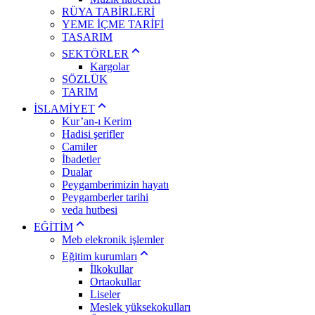
RÜYA TABİRLERİ
YEME İÇME TARİFİ
TASARIM
SEKTÖRLER
Kargolar
SÖZLÜK
TARIM
İSLAMİYET
Kur’an-ı Kerim
Hadisi şerifler
Camiler
İbadetler
Dualar
Peygamberimizin hayatı
Peygamberler tarihi
veda hutbesi
EĞİTİM
Meb elekronik işlemler
Eğitim kurumları
İlkokullar
Ortaokullar
Liseler
Meslek yüksekokulları