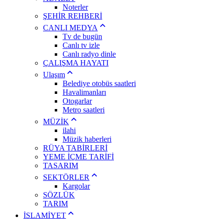
Noterler
ŞEHİR REHBERİ
CANLI MEDYA
Tv de bugün
Canlı tv izle
Canlı radyo dinle
ÇALIŞMA HAYATI
Ulaşım
Belediye otobüs saatleri
Havalimanları
Otogarlar
Metro saatleri
MÜZİK
ilahi
Müzik haberleri
RÜYA TABİRLERİ
YEME İÇME TARİFİ
TASARIM
SEKTÖRLER
Kargolar
SÖZLÜK
TARIM
İSLAMİYET