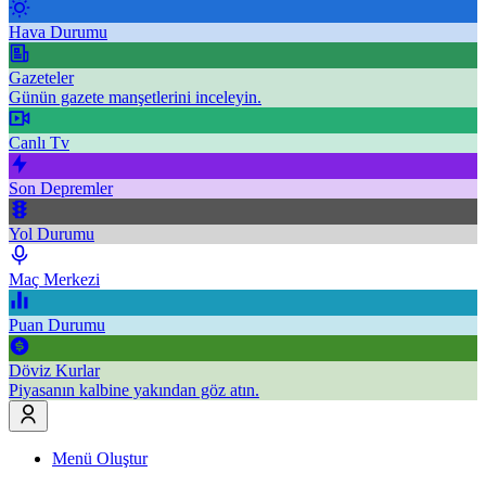
Hava Durumu
Gazeteler
Günün gazete manşetlerini inceleyin.
Canlı Tv
Son Depremler
Yol Durumu
Maç Merkezi
Puan Durumu
Döviz Kurlar
Piyasanın kalbine yakından göz atın.
Menü Oluştur