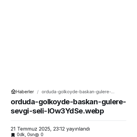
Haberler
orduda-golkoyde-baskan-gulere-
sevgi-seli-IOw3YdSe.webp
orduda-golkoyde-baskan-gulere-
sevgi-seli-IOw3YdSe.webp
21 Temmuz 2025, 23:12
yayınlandı
0dk, 0sn
0