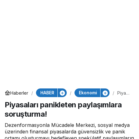
HABER
Ekonomi
Haberler
Piyasa
ları
Piyasaları panikleten paylaşımlara
panikl
eten
soruşturma!
paylaş
ımlara
soruşt
Dezenformasyonla Mücadele Merkezi, sosyal medya
urma!
üzerinden finansal piyasalarda güvensizlik ve panik
ortamı oluşturmayı hedefleyen spekülatif paylaşımların