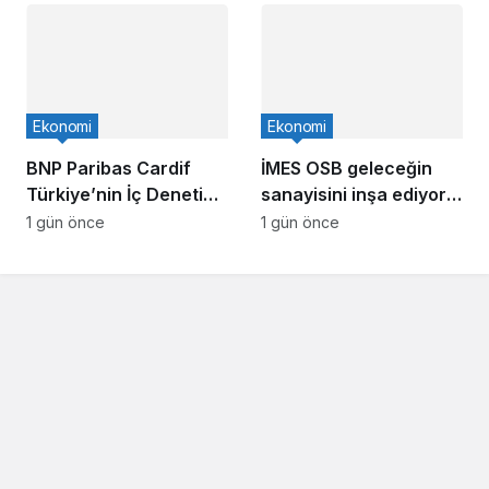
Ekonomi
Ekonomi
BNP Paribas Cardif
İMES OSB geleceğin
Türkiye’nin İç Denetim
sanayisini inşa ediyor!
Direktörü Mustafa
Sanayinin geleceği
1 gün önce
1 gün önce
Güneş oldu
İMES OSB’de konuşuldu