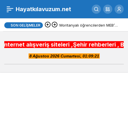
Piyasaları panikleten
Hayatkılavuzum.net
0
Paylaş
paylaşımlara
Moritanyalı öğrencilerden MEB’e
SON GELIŞMELER
ziyaret
soruşturma!
veriş siteleri ,Şehir rehberleri , Belediye Ot