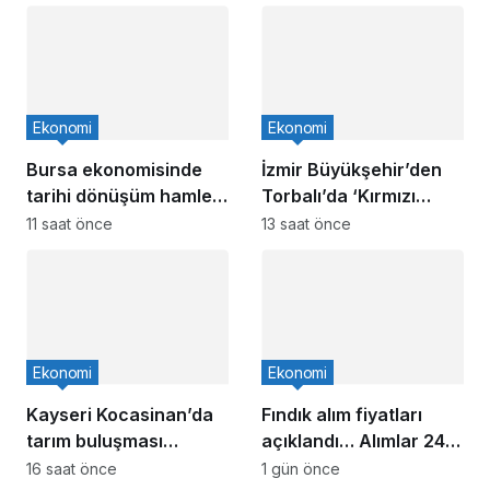
Ekonomi
Ekonomi
Bursa ekonomisinde
İzmir Büyükşehir’den
tarihi dönüşüm hamlesi
Torbalı’da ‘Kırmızı
resmen başladı…
Altın’ mesaisi
11 saat önce
13 saat önce
TEKNOSAB KOBİ
OSB’de başvurular
başladı
Ekonomi
Ekonomi
Kayseri Kocasinan’da
Fındık alım fiyatları
tarım buluşması
açıklandı… Alımlar 24
hasatla açıldı
Ağustos’ta başlıyor
16 saat önce
1 gün önce