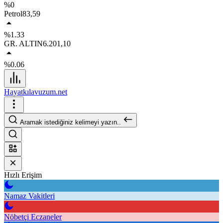
%0
Petrol
83,59
%1.33
GR. ALTIN
6.201,10
%0.06
Hayatkılavuzum.net
Aramak istediğiniz kelimeyi yazın..
Hızlı Erişim
Namaz Vakitleri
Nöbetçi Eczaneler