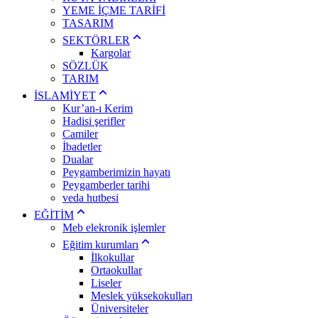
YEME İÇME TARİFİ
TASARIM
SEKTÖRLER
Kargolar
SÖZLÜK
TARIM
İSLAMİYET
Kur’an-ı Kerim
Hadisi şerifler
Camiler
İbadetler
Dualar
Peygamberimizin hayatı
Peygamberler tarihi
veda hutbesi
EĞİTİM
Meb elekronik işlemler
Eğitim kurumları
İlkokullar
Ortaokullar
Liseler
Meslek yüksekokulları
Üniversiteler