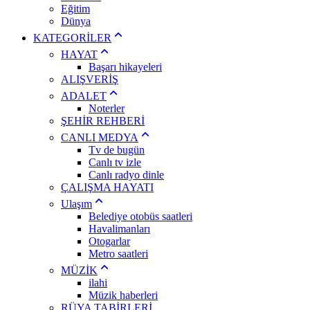
Eğitim
Dünya
KATEGORİLER
HAYAT
Başarı hikayeleri
ALIŞVERİŞ
ADALET
Noterler
ŞEHİR REHBERİ
CANLI MEDYA
Tv de bugün
Canlı tv izle
Canlı radyo dinle
ÇALIŞMA HAYATI
Ulaşım
Belediye otobüs saatleri
Havalimanları
Otogarlar
Metro saatleri
MÜZİK
ilahi
Müzik haberleri
RÜYA TABİRLERİ