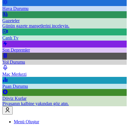
Hava Durumu
Gazeteler
Günün gazete manşetlerini inceleyin.
Canlı Tv
Son Depremler
Yol Durumu
Maç Merkezi
Puan Durumu
Döviz Kurlar
Piyasanın kalbine yakından göz atın.
Menü Oluştur