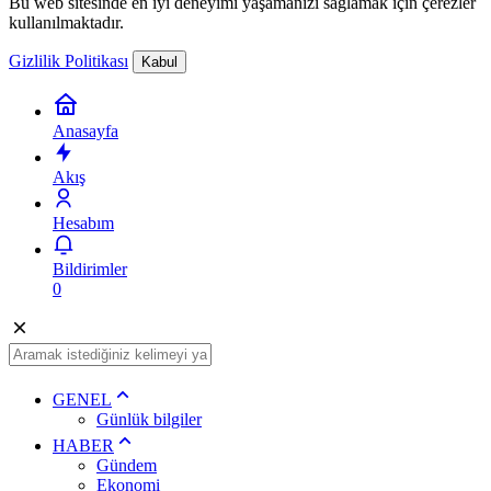
Bu web sitesinde en iyi deneyimi yaşamanızı sağlamak için çerezler
kullanılmaktadır.
Gizlilik Politikası
Kabul
Anasayfa
Akış
Hesabım
Bildirimler
0
GENEL
Günlük bilgiler
HABER
Gündem
Ekonomi