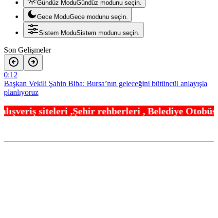
Gündüz Modu
Gündüz modunu seçin.
Gece Modu
Gece modunu seçin.
Sistem Modu
Sistem modunu seçin.
Son Gelişmeler
0:12
Başkan Vekili Şahin Biba: Bursa’nın geleceğini bütüncül anlayışla
planlıyoruz
23:18
hir rehberleri , Belediye Otobüs,Metro,Tren saatle
Cumhurbaşkanı Erdoğan, Suudi Arabistan yolcusu
23:12
Bursa’da TEKNOSAB KOBİ OSB tanıtıldı… Bursa’nın kalkınma
yolculuğunda yeni dönem
21:30
Kocaeli Darıca’ya Büyükşehir’den modern ulaşım yatırımı
21:24
MGK’dan 8 maddelik bildiri… Terörsüz Türkiye, bölgesel güvenlik
ve Gazze mesajı
21:06
Yakıt barcı filosuna iki yeni gemi