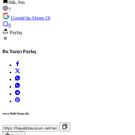
0dk, 0sn
7:24
7
Kayseri Talas’ta her kapı çalınıyor
Google'da Abone Ol
0
Paylaş
Bu Yazıyı Paylaş
veya linki kopyala