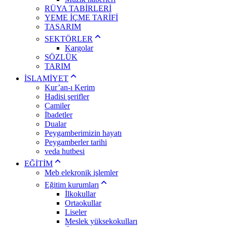
RÜYA TABİRLERİ
YEME İÇME TARİFİ
TASARIM
SEKTÖRLER
Kargolar
SÖZLÜK
TARIM
İSLAMİYET
Kur’an-ı Kerim
Hadisi şerifler
Camiler
İbadetler
Dualar
Peygamberimizin hayatı
Peygamberler tarihi
veda hutbesi
EĞİTİM
Meb elekronik işlemler
Eğitim kurumları
İlkokullar
Ortaokullar
Liseler
Meslek yüksekokulları