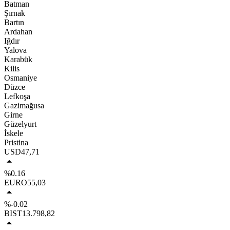
Batman
Şırnak
Bartın
Ardahan
Iğdır
Yalova
Karabük
Kilis
Osmaniye
Düzce
Lefkoşa
Gazimağusa
Girne
Güzelyurt
İskele
Pristina
USD
47,71
%0.16
EURO
55,03
%-0.02
BIST
13.798,82