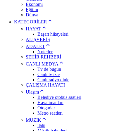
Ekonomi
Eğitim
Dünya
KATEGORİLER
HAYAT
Başarı hikayeleri
ALIŞVERİŞ
ADALET
Noterler
ŞEHİR REHBERİ
CANLI MEDYA
Tv de bugün
Canlı tv izle
Canlı radyo dinle
ÇALIŞMA HAYATI
Ulaşım
Belediye otobüs saatleri
Havalimanları
Otogarlar
Metro saatleri
MÜZİK
ilahi
Müzik haberleri