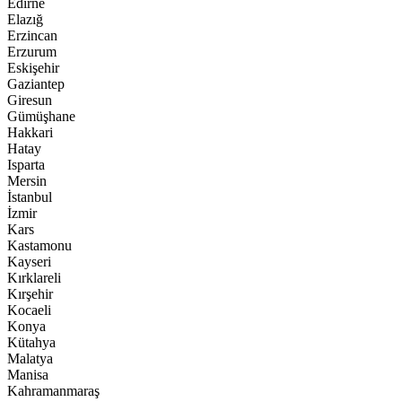
Edirne
Elazığ
Erzincan
Erzurum
Eskişehir
Gaziantep
Giresun
Gümüşhane
Hakkari
Hatay
Isparta
Mersin
İstanbul
İzmir
Kars
Kastamonu
Kayseri
Kırklareli
Kırşehir
Kocaeli
Konya
Kütahya
Malatya
Manisa
Kahramanmaraş