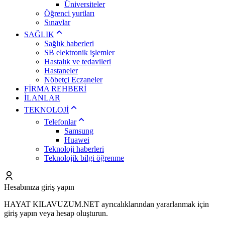
Üniversiteler
Öğrenci yurtları
Sınavlar
SAĞLIK
Sağlık haberleri
SB elektronik işlemler
Hastalık ve tedavileri
Hastaneler
Nöbetçi Eczaneler
FİRMA REHBERİ
İLANLAR
TEKNOLOJİ
Telefonlar
Samsung
Huawei
Teknoloji haberleri
Teknolojik bilgi öğrenme
Hesabınıza giriş yapın
HAYAT KILAVUZUM.NET ayrıcalıklarından yararlanmak için
giriş yapın veya hesap oluşturun.