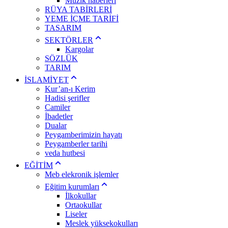
Müzik haberleri
RÜYA TABİRLERİ
YEME İÇME TARİFİ
TASARIM
SEKTÖRLER
Kargolar
SÖZLÜK
TARIM
İSLAMİYET
Kur’an-ı Kerim
Hadisi şerifler
Camiler
İbadetler
Dualar
Peygamberimizin hayatı
Peygamberler tarihi
veda hutbesi
EĞİTİM
Meb elekronik işlemler
Eğitim kurumları
İlkokullar
Ortaokullar
Liseler
Meslek yüksekokulları