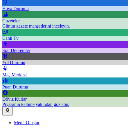
Hava Durumu
Gazeteler
Günün gazete manşetlerini inceleyin.
Canlı Tv
Son Depremler
Yol Durumu
Maç Merkezi
Puan Durumu
Döviz Kurlar
Piyasanın kalbine yakından göz atın.
Menü Oluştur