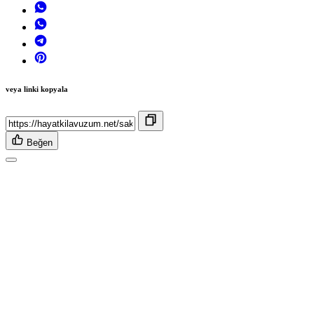
veya linki kopyala
Beğen