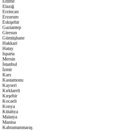
Edirne
Elazığ
Erzincan
Erzurum
Eskişehir
Gaziantep
Giresun
Gümüşhane
Hakkari
Hatay
Isparta
Mersin
İstanbul
İzmir
Kars
Kastamonu
Kayseri
Kırklareli
Kırşehir
Kocaeli
Konya
Kütahya
Malatya
Manisa
Kahramanmaraş