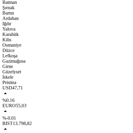
Batman
Şırnak
Bartın
Ardahan
Iğdır
Yalova
Karabük
Kilis
Osmaniye
Düzce
Lefkoşa
Gazimağusa
Girne
Güzelyurt
İskele
Pristina
USD
47,71
%0.16
EURO
55,03
%-0.01
BIST
13.798,82