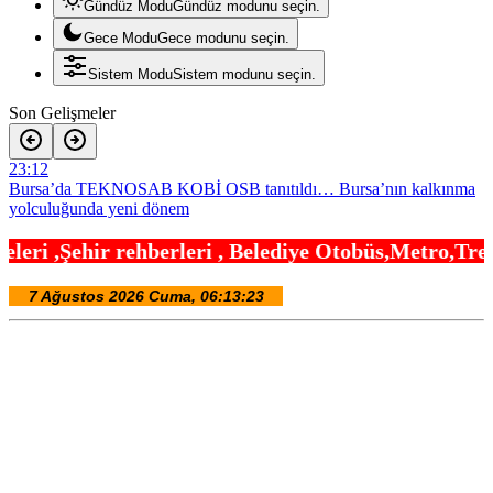
Gündüz Modu
Gündüz modunu seçin.
Gece Modu
Gece modunu seçin.
Sistem Modu
Sistem modunu seçin.
Son Gelişmeler
23:12
Bursa’da TEKNOSAB KOBİ OSB tanıtıldı… Bursa’nın kalkınma
yolculuğunda yeni dönem
21:30
eri , Belediye Otobüs,Metro,Tren saatleri ,Hastan
Kocaeli Darıca’ya Büyükşehir’den modern ulaşım yatırımı
21:24
MGK’dan 8 maddelik bildiri… Terörsüz Türkiye, bölgesel güvenlik
ve Gazze mesajı
21:06
Yakıt barcı filosuna iki yeni gemi
21:00
Türk Tarih Kurumu’ndan tarihi içerikler tek platformda
20:54
Fındık alım fiyatları açıklandı… Alımlar 24 Ağustos’ta başlıyor