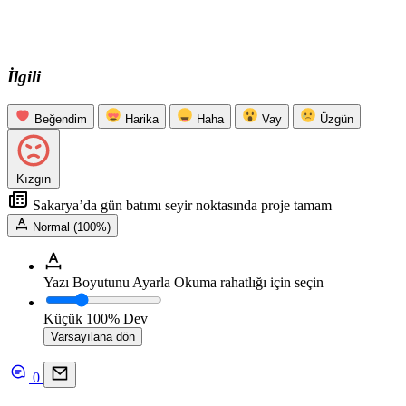
İlgili
Beğendim
Harika
Haha
Vay
Üzgün
Kızgın
Sakarya’da gün batımı seyir noktasında proje tamam
Normal (100%)
Yazı Boyutunu Ayarla
Okuma rahatlığı için seçin
Küçük
100%
Dev
Varsayılana dön
0