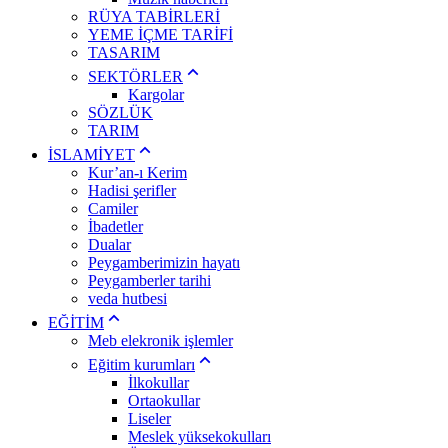
RÜYA TABİRLERİ
YEME İÇME TARİFİ
TASARIM
SEKTÖRLER
Kargolar
SÖZLÜK
TARIM
İSLAMİYET
Kur’an-ı Kerim
Hadisi şerifler
Camiler
İbadetler
Dualar
Peygamberimizin hayatı
Peygamberler tarihi
veda hutbesi
EĞİTİM
Meb elekronik işlemler
Eğitim kurumları
İlkokullar
Ortaokullar
Liseler
Meslek yüksekokulları