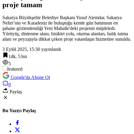
proje tamam
23:18
Cumhurbaşkanı Erdoğan, Suudi Arabistan yolcusu
Sakarya Büyükşehir Belediye Başkanı Yusuf Alemdar, Sakarya
Nehri’nin ve Karadeniz ile buluştuğu kentte gün batımının en
şahane gözlemlendiği Yeni Mahalle'deki projenin müjdeledi.
Yürüyüş, dinlenme alanı, bisiklet yolu, oturma alanları, balık tutma
alanı ve peyzajıyla dikkat çeken proje vatandaşın hizmetine sunuldu.
3 Eylül 2025, 15:30
yayınlandı
1dk, 53sn
5
Google'da Abone Ol
0
Paylaş
Bu Yazıyı Paylaş