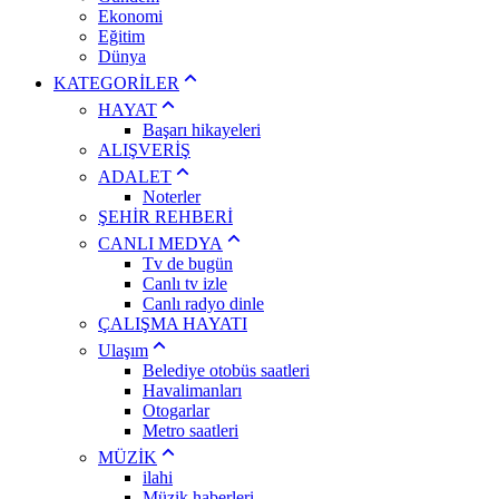
Ekonomi
Eğitim
Dünya
KATEGORİLER
HAYAT
Başarı hikayeleri
ALIŞVERİŞ
ADALET
Noterler
ŞEHİR REHBERİ
CANLI MEDYA
Tv de bugün
Canlı tv izle
Canlı radyo dinle
ÇALIŞMA HAYATI
Ulaşım
Belediye otobüs saatleri
Havalimanları
Otogarlar
Metro saatleri
MÜZİK
ilahi
Müzik haberleri