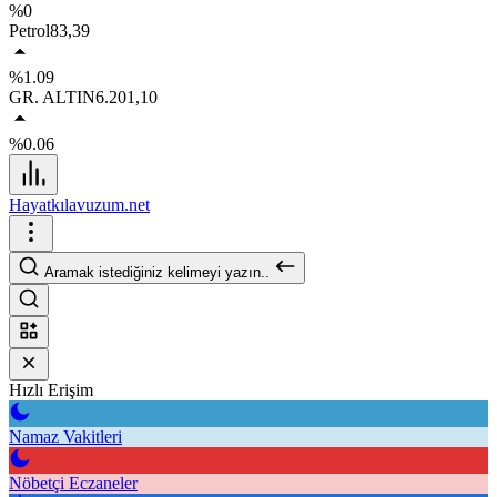
%0
Petrol
83,39
%1.09
GR. ALTIN
6.201,10
%0.06
Hayatkılavuzum.net
Aramak istediğiniz kelimeyi yazın..
Hızlı Erişim
Namaz Vakitleri
Nöbetçi Eczaneler