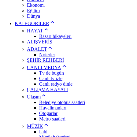
Ekonomi
Eğitim
Dünya
KATEGORİLER
HAYAT
Başarı hikayeleri
ALIŞVERİŞ
ADALET
Noterler
ŞEHİR REHBERİ
CANLI MEDYA
Tv de bugün
Canlı tv izle
Canlı radyo dinle
ÇALIŞMA HAYATI
Ulaşım
Belediye otobüs saatleri
Havalimanları
Otogarlar
Metro saatleri
MÜZİK
ilahi