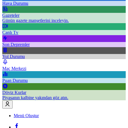
Hava Durumu
Gazeteler
Günün gazete manşetlerini inceleyin.
Canlı Tv
Son Depremler
Yol Durumu
Maç Merkezi
Puan Durumu
Döviz Kurlar
Piyasanın kalbine yakından göz atın.
Menü Oluştur