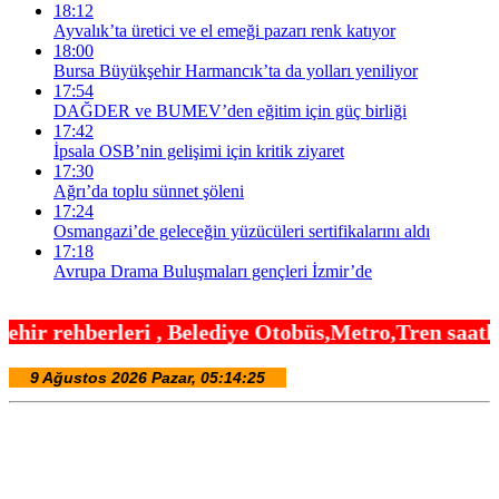
18:12
Ayvalık’ta üretici ve el emeği pazarı renk katıyor
18:00
Bursa Büyükşehir Harmancık’ta da yolları yeniliyor
17:54
DAĞDER ve BUMEV’den eğitim için güç birliği
17:42
İpsala OSB’nin gelişimi için kritik ziyaret
17:30
Ağrı’da toplu sünnet şöleni
17:24
Osmangazi’de geleceğin yüzücüleri sertifikalarını aldı
17:18
Avrupa Drama Buluşmaları gençleri İzmir’de
Belediye Otobüs,Metro,Tren saatleri ,Hastaneler, O