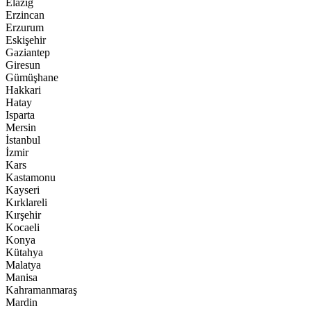
Elazığ
Erzincan
Erzurum
Eskişehir
Gaziantep
Giresun
Gümüşhane
Hakkari
Hatay
Isparta
Mersin
İstanbul
İzmir
Kars
Kastamonu
Kayseri
Kırklareli
Kırşehir
Kocaeli
Konya
Kütahya
Malatya
Manisa
Kahramanmaraş
Mardin