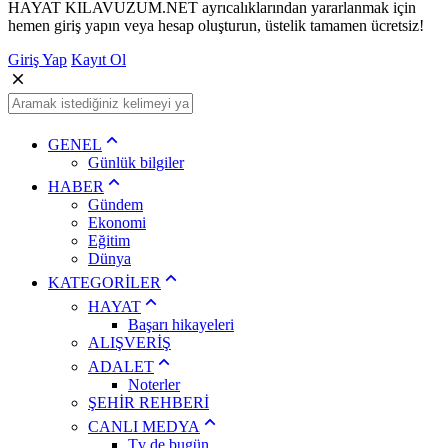
HAYAT KILAVUZUM.NET ayrıcalıklarından yararlanmak için
hemen giriş yapın veya hesap oluşturun, üstelik tamamen ücretsiz!
Giriş Yap
Kayıt Ol
GENEL
Günlük bilgiler
HABER
Gündem
Ekonomi
Eğitim
Dünya
KATEGORİLER
HAYAT
Başarı hikayeleri
ALIŞVERİŞ
ADALET
Noterler
ŞEHİR REHBERİ
CANLI MEDYA
Tv de bugün