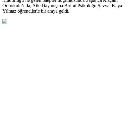
Müdürlüğü’ne gelen talepler doğrultusunda Sapanca Alaçam
Ortaokulu’nda, Aile Dayanışma Birimi Psikoloğu Şevval Kaya
Yılmaz öğrencilerle bir araya geldi.