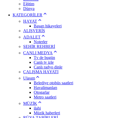
Eğitim
Dünya
KATEGORİLER
HAYAT
Başarı hikayeleri
ALIŞVERİŞ
ADALET
Noterler
ŞEHİR REHBERİ
CANLI MEDYA
Tv de bugün
Canlı tv izle
Canlı radyo dinle
ÇALIŞMA HAYATI
Ulaşım
Belediye otobüs saatleri
Havalimanları
Otogarlar
Metro saatleri
MÜZİK
ilahi
Müzik haberleri
RÜYA TABİRLERİ