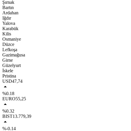
Şırnak
Bartın
Ardahan
Iğdır
Yalova
Karabük
Kilis
Osmaniye
Düzce
Lefkoşa
Gazimağusa
Girne
Güzelyurt
İskele
Pristina
USD
47,74
%0.18
EURO
55,25
%0.32
BIST
13.779,39
%-0.14