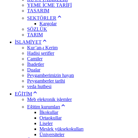
YEME İÇME TARİFİ
TASARIM
SEKTÖRLER
Kargolar
SÖZLÜK
TARIM
İSLAMİYET
Kur’an-ı Kerim
Hadisi şerifler
Camiler
İbadetler
Dualar
Peygamberimizin hayatı
Peygamberler tarihi
veda hutbesi
EĞİTİM
Meb elekronik işlemler
Eğitim kurumları
İlkokullar
Ortaokullar
Liseler
Meslek yüksekokulları
Üniversiteler