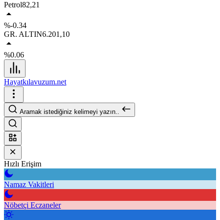
Petrol
82,21
%-0.34
GR. ALTIN
6.201,10
%0.06
Hayatkılavuzum.net
Aramak istediğiniz kelimeyi yazın..
Hızlı Erişim
Namaz Vakitleri
Nöbetçi Eczaneler