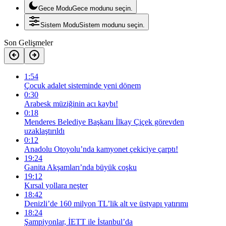
Gece Modu
Gece modunu seçin.
Sistem Modu
Sistem modunu seçin.
Son Gelişmeler
1:54
Çocuk adalet sisteminde yeni dönem
0:30
Arabesk müziğinin acı kaybı!
0:18
Menderes Belediye Başkanı İlkay Çiçek görevden
uzaklaştırıldı
0:12
Anadolu Otoyolu’nda kamyonet çekiciye çarptı!
19:24
Ganita Akşamları’nda büyük coşku
19:12
Kırsal yollara neşter
18:42
Denizli’de 160 milyon TL’lik alt ve üstyapı yatırımı
18:24
Şampiyonlar, İETT ile İstanbul’da