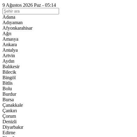
9 Ağustos 2026 Paz - 05:14
Adana
Adıyaman
Afyonkarahisar
Ağrı
Amasya
Ankara
Antalya
Artvin
Aydın
Balıkesir
Bilecik
Bingöl
Bitlis
Bolu
Burdur
Bursa
Çanakkale
Çankırı
Çorum
Denizli
Diyarbakır
Edirne