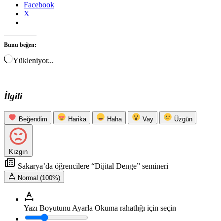
Facebook
X
Bunu beğen:
Yükleniyor...
İlgili
Beğendim
Harika
Haha
Vay
Üzgün
Kızgın
Sakarya’da öğrencilere “Dijital Denge” semineri
Normal (100%)
Yazı Boyutunu Ayarla
Okuma rahatlığı için seçin