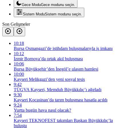
Gece Modu
Gece modunu seçin.
Sistem Modu
Sistem modunu seçin.
Son Gelişmeler
10:18
Bursa Osmangazi’de istihdam buluşmalarıyla iş imkanı
10:12
İzmir Bornova’da ortak akıl buluşması
10:06
Bursa Büyükşehir’den İnegöl’e ulaşım hamlesi
10:00
Kayseri Melikgazi’den yeni sosyal tesis
9:42
TÜGVA Kayseri, Memduh Büyükkılıç’ı ağırladı
9:30
Kayseri Kocasinan’da tarım buluşması hasatla açıldı
9:24
Yurtta bugün hava nasıl olacak?
7:54
Kayseri TEKNOFEST takımları Başkan Büyükkılıç’la
buluştu