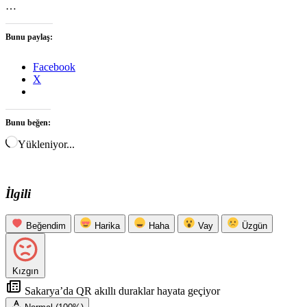
…
Bunu paylaş:
Facebook
X
Bunu beğen:
Yükleniyor...
İlgili
Beğendim
Harika
Haha
Vay
Üzgün
Kızgın
Sakarya’da QR akıllı duraklar hayata geçiyor