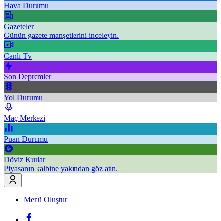
Hava Durumu
Gazeteler
Günün gazete manşetlerini inceleyin.
Canlı Tv
Son Depremler
Yol Durumu
Maç Merkezi
Puan Durumu
Döviz Kurlar
Piyasanın kalbine yakından göz atın.
Menü Oluştur