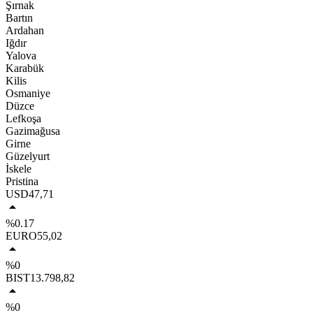
Şırnak
Bartın
Ardahan
Iğdır
Yalova
Karabük
Kilis
Osmaniye
Düzce
Lefkoşa
Gazimağusa
Girne
Güzelyurt
İskele
Pristina
USD
47,71
%0.17
EURO
55,02
%0
BIST
13.798,82
%0