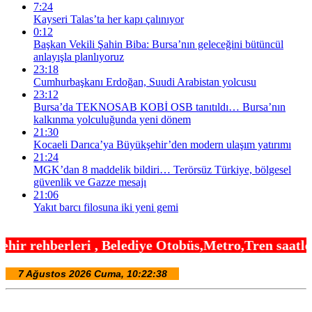
7:24
Kayseri Talas’ta her kapı çalınıyor
0:12
Başkan Vekili Şahin Biba: Bursa’nın geleceğini bütüncül
anlayışla planlıyoruz
23:18
Cumhurbaşkanı Erdoğan, Suudi Arabistan yolcusu
23:12
Bursa’da TEKNOSAB KOBİ OSB tanıtıldı… Bursa’nın
kalkınma yolculuğunda yeni dönem
21:30
Kocaeli Darıca’ya Büyükşehir’den modern ulaşım yatırımı
21:24
MGK’dan 8 maddelik bildiri… Terörsüz Türkiye, bölgesel
güvenlik ve Gazze mesajı
21:06
Yakıt barcı filosuna iki yeni gemi
elediye Otobüs,Metro,Tren saatleri ,Hastaneler, O