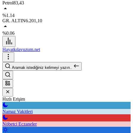
Petrol
83,43
%1.14
GR. ALTIN
6.201,10
%0.06
Hayatkılavuzum.net
Aramak istediğiniz kelimeyi yazın..
Hızlı Erişim
Namaz Vakitleri
Nöbetçi Eczaneler