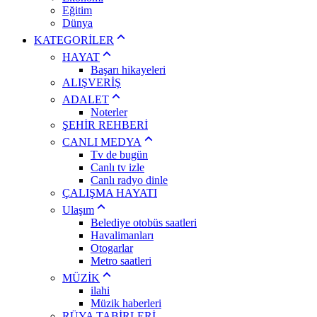
Eğitim
Dünya
KATEGORİLER
HAYAT
Başarı hikayeleri
ALIŞVERİŞ
ADALET
Noterler
ŞEHİR REHBERİ
CANLI MEDYA
Tv de bugün
Canlı tv izle
Canlı radyo dinle
ÇALIŞMA HAYATI
Ulaşım
Belediye otobüs saatleri
Havalimanları
Otogarlar
Metro saatleri
MÜZİK
ilahi
Müzik haberleri
RÜYA TABİRLERİ