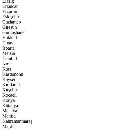
Elazığ
Erzincan
Erzurum
Eskişehir
Gaziantep
Giresun
Gümüşhane
Hakkari
Hatay
Isparta
Mersin
İstanbul
İzmir
Kars
Kastamonu
Kayseri
Kırklareli
Kırşehir
Kocaeli
Konya
Kütahya
Malatya
Manisa
Kahramanmaraş
Mardin