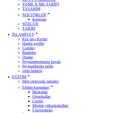
YEME İÇME TARİFİ
TASARIM
SEKTÖRLER
Kargolar
SÖZLÜK
TARIM
İSLAMİYET
Kur’an-ı Kerim
Hadisi şerifler
Camiler
İbadetler
Dualar
Peygamberimizin hayatı
Peygamberler tarihi
veda hutbesi
EĞİTİM
Meb elekronik işlemler
Eğitim kurumları
İlkokullar
Ortaokullar
Liseler
Meslek yüksekokulları
Üniversiteler