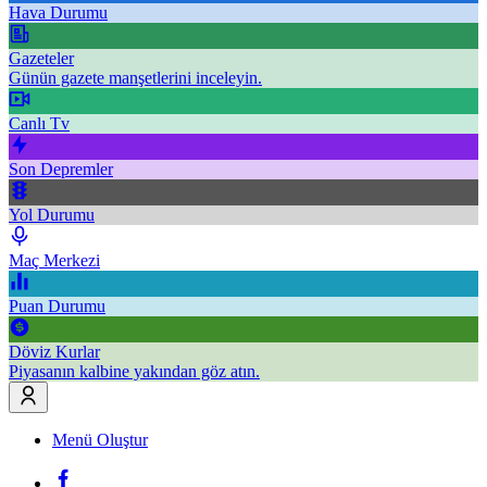
Hava Durumu
Gazeteler
Günün gazete manşetlerini inceleyin.
Canlı Tv
Son Depremler
Yol Durumu
Maç Merkezi
Puan Durumu
Döviz Kurlar
Piyasanın kalbine yakından göz atın.
Menü Oluştur