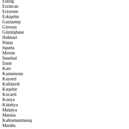
Elazığ
Erzincan
Erzurum
Eskişehir
Gaziantep
Giresun
Gümüşhane
Hakkari
Hatay
Isparta
Mersin
İstanbul
İzmir
Kars
Kastamonu
Kayseri
Kırklareli
Kırşehir
Kocaeli
Konya
Kütahya
Malatya
Manisa
Kahramanmaraş
Mardin