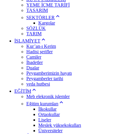
YEME İÇME TARİFİ
TASARIM
SEKTÖRLER
Kargolar
SÖZLÜK
TARIM
İSLAMİYET
Kur’an-ı Kerim
Hadisi şerifler
Camiler
İbadetler
Dualar
Peygamberimizin hayatı
Peygamberler tarihi
veda hutbesi
EĞİTİM
Meb elekronik işlemler
Eğitim kurumları
İlkokullar
Ortaokullar
Liseler
Meslek yüksekokulları
Üniversiteler