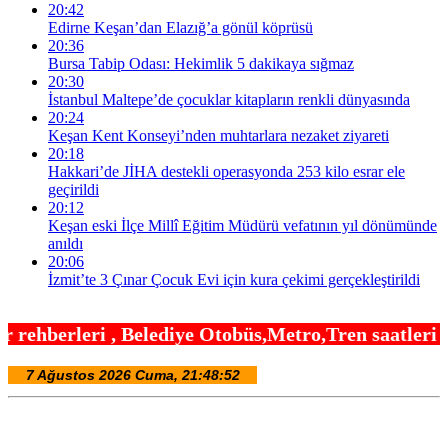
20:42
Edirne Keşan’dan Elazığ’a gönül köprüsü
20:36
Bursa Tabip Odası: Hekimlik 5 dakikaya sığmaz
20:30
İstanbul Maltepe’de çocuklar kitapların renkli dünyasında
20:24
Keşan Kent Konseyi’nden muhtarlara nezaket ziyareti
20:18
Hakkari’de JİHA destekli operasyonda 253 kilo esrar ele
geçirildi
20:12
Keşan eski İlçe Millî Eğitim Müdürü vefatının yıl dönümünde
anıldı
20:06
İzmit’te 3 Çınar Çocuk Evi için kura çekimi gerçekleştirildi
diye Otobüs,Metro,Tren saatleri ,Hastaneler, Okul