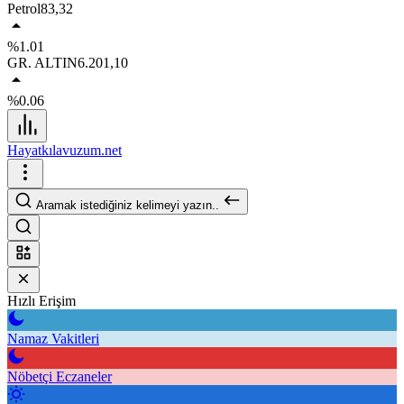
Petrol
83,32
%1.01
GR. ALTIN
6.201,10
%0.06
Hayatkılavuzum.net
Aramak istediğiniz kelimeyi yazın..
Hızlı Erişim
Namaz Vakitleri
Nöbetçi Eczaneler