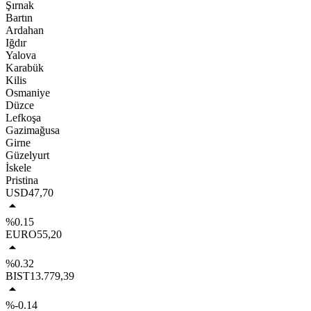
Şırnak
Bartın
Ardahan
Iğdır
Yalova
Karabük
Kilis
Osmaniye
Düzce
Lefkoşa
Gazimağusa
Girne
Güzelyurt
İskele
Pristina
USD
47,70
%0.15
EURO
55,20
%0.32
BIST
13.779,39
%-0.14