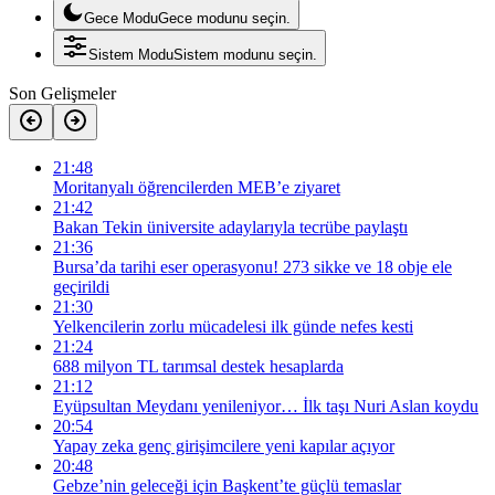
Gece Modu
Gece modunu seçin.
Sistem Modu
Sistem modunu seçin.
Son Gelişmeler
21:48
Moritanyalı öğrencilerden MEB’e ziyaret
21:42
Bakan Tekin üniversite adaylarıyla tecrübe paylaştı
21:36
Bursa’da tarihi eser operasyonu! 273 sikke ve 18 obje ele
geçirildi
21:30
Yelkencilerin zorlu mücadelesi ilk günde nefes kesti
21:24
688 milyon TL tarımsal destek hesaplarda
21:12
Eyüpsultan Meydanı yenileniyor… İlk taşı Nuri Aslan koydu
20:54
Yapay zeka genç girişimcilere yeni kapılar açıyor
20:48
Gebze’nin geleceği için Başkent’te güçlü temaslar