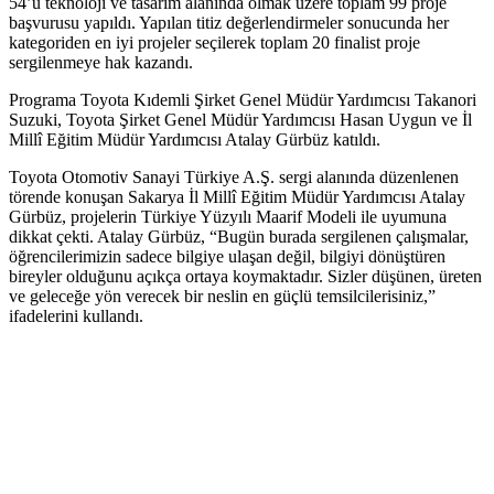
54’ü teknoloji ve tasarım alanında olmak üzere toplam 99 proje
başvurusu yapıldı. Yapılan titiz değerlendirmeler sonucunda her
kategoriden en iyi projeler seçilerek toplam 20 finalist proje
sergilenmeye hak kazandı.
Programa Toyota Kıdemli Şirket Genel Müdür Yardımcısı Takanori
Suzuki, Toyota Şirket Genel Müdür Yardımcısı Hasan Uygun ve İl
Millî Eğitim Müdür Yardımcısı Atalay Gürbüz katıldı.
Toyota Otomotiv Sanayi Türkiye A.Ş. sergi alanında düzenlenen
törende konuşan Sakarya İl Millî Eğitim Müdür Yardımcısı Atalay
Gürbüz, projelerin Türkiye Yüzyılı Maarif Modeli ile uyumuna
dikkat çekti. Atalay Gürbüz, “Bugün burada sergilenen çalışmalar,
öğrencilerimizin sadece bilgiye ulaşan değil, bilgiyi dönüştüren
bireyler olduğunu açıkça ortaya koymaktadır. Sizler düşünen, üreten
ve geleceğe yön verecek bir neslin en güçlü temsilcilerisiniz,”
ifadelerini kullandı.