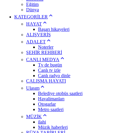
Eğitim
Dünya
KATEGORİLER
HAYAT
Başarı hikayeleri
ALIŞVERİŞ
ADALET
Noterler
ŞEHİR REHBERİ
CANLI MEDYA
Tv de bugün
Canlı tv izle
Canlı radyo dinle
ÇALIŞMA HAYATI
Ulaşım
Belediye otobüs saatleri
Havalimanları
Otogarlar
Metro saatleri
MÜZİK
ilahi
Müzik haberleri
RÜYA TABİRLERİ