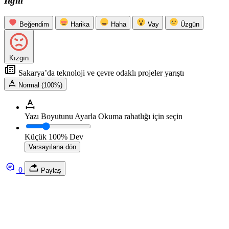
İlgili
Beğendim
Harika
Haha
Vay
Üzgün
Kızgın
Sakarya’da teknoloji ve çevre odaklı projeler yarıştı
Normal (100%)
Yazı Boyutunu Ayarla
Okuma rahatlığı için seçin
Küçük
100%
Dev
Varsayılana dön
0
Paylaş