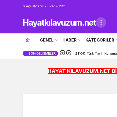
6 Ağustos 2026 Per - 21:11
Hayatkılavuzum.net
GENEL
HABER
KATEGORİLER
21:00
Türk Tarih Kurumu’
SON GELIŞMELER
HAYAT KILAVUZUM.NET BİLGİYİ HAYAT