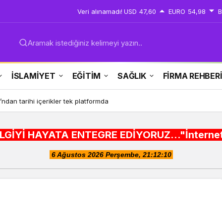
Veri alınamadı!
USD
47,60
EURO
54,98
B
Aramak istediğiniz kelimeyi yazın..
İSLAMİYET
EĞİTİM
SAĞLIK
FİRMA REHBER
ndan tarihi içerikler tek platformda
A ENTEGRE EDİYORUZ..."İnternet alışveriş sitel