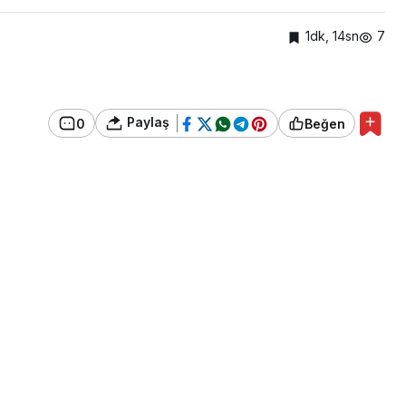
1dk, 14sn
7
Paylaş
0
Beğen