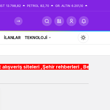
IST
13.798,82
PETROL
82,70
GR. ALTIN
6.201,10
İ
İLANLAR
TEKNOLOJİ
Mod
değiştir
eri ,Şehir rehberleri , Belediye Otobüs,Metro,T
Gündüz Modu
Gündüz modunu seçin.
Gece Modu
Gece modunu seçin.