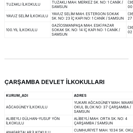
TUZAKLI MAH. MERKEZ SK. NO: 1 CANİK /
(3
TUZAKLI İLKOKULU
SAMSUN
00
YAVUZ SELİM MAH. ESTERGON SOKAK
(3
YAVUZ SELİM İLKOKULU
SK. NO: 23 İÇ KAPI NO: 1 CANİK / SAMSUN
27
GAZİOSMANPAŞA MAH. ESKİ PAZAR
(3
100.YIL İLKOKULU
SOKAK SK. NO: 14 İÇ KAPI NO: 1 CANİK /
02
SAMSUN
ÇARŞAMBA DEVLET İLKOKULLARI
KURUM_ADI
ADRES
YUKARI AĞCAGÜNEY MAH. MAARİ
AĞCAGÜNEY İLKOKULU
OKUL BLOK NO: 37 ÇARŞAMBA /
SAMSUN
ALIBEYLI GÜLHAN-YUSUF YÖN
ALİBEYLİ MAH. ORTA SK. NO: 4
İLKOKULU
ÇARŞAMBA / SAMSUN
CUMHURİYET MAH. 1034 SK. OK
ANAFARTALAR İLKOKULU