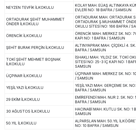
KOLAY MAH. EÜAŞ ALTINKAYA KÜ
NEYZEN TEVFİK İLKOKULU
EVLERİ NO: 18 BAFRA / SAMSUN
ORTADURAK MAH. ORTADURAK S
ORTADURAK ŞEHİT MUHAMMET
ORTADURAK Ş.MUHAMMET ÖNDER
ÖNDER İLKOKULU
OKULU SİTESİ NO: 166 BAFRA / 
ÖRENCİK MAH. MERKEZ SK. NO: 70
ÖRENCİK İLKOKULU
KAPI NO: 1 BAFRA / SAMSUN
ALTINYAPRAK MAH. ÇİÇEKLİ 4. SK.
ŞEHİT BURAK PERÇİN İLKOKULU
BAFRA / SAMSUN
İSHAKLI MAH. YILDIZ SK. TOKİ OK
TOKİ ŞEHİT MEHMET BOŞNAK
SİTESİ NO: 25-3 İÇ KAPI NO: 1 BAF
İLKOKULU
SAMSUN
ÜÇPINAR MAH. MERKEZ SK. NO: 1
ÜÇPINAR İLKOKULU
/ SAMSUN
YEŞİLYAZI MAH. GERÇEME SK. NO:
YEŞİLYAZI İLKOKULU
BAFRA / SAMSUN
EMİREFENDİ MAH. NUR 2. SK. NO: 1
29 EKİM İLKOKULU
BAFRA / SAMSUN
HACINABİ MAH. KUTLU SK. NO: 1 
30 AĞUSTOS İLKOKULU
SAMSUN
ALPARSLAN MAH. 50.YIL İLKÖĞRE
50.YIL İLKOKULU
NO: 10 BAFRA / SAMSUN