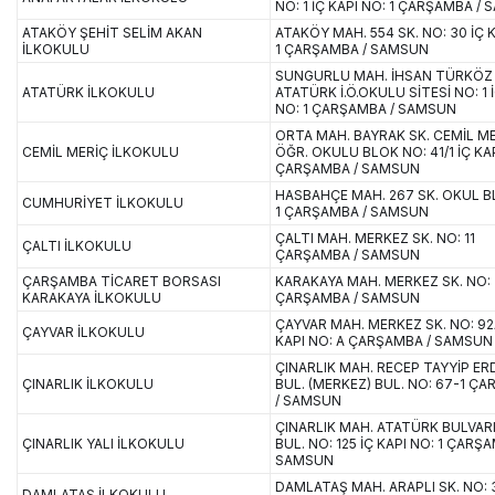
NO: 1 İÇ KAPI NO: 1 ÇARŞAMBA /
ATAKÖY ŞEHİT SELİM AKAN
ATAKÖY MAH. 554 SK. NO: 30 İÇ 
İLKOKULU
1 ÇARŞAMBA / SAMSUN
SUNGURLU MAH. İHSAN TÜRKÖZ 
ATATÜRK İLKOKULU
ATATÜRK İ.Ö.OKULU SİTESİ NO: 1 
NO: 1 ÇARŞAMBA / SAMSUN
ORTA MAH. BAYRAK SK. CEMİL ME
CEMİL MERİÇ İLKOKULU
ÖĞR. OKULU BLOK NO: 41/1 İÇ KAP
ÇARŞAMBA / SAMSUN
HASBAHÇE MAH. 267 SK. OKUL B
CUMHURİYET İLKOKULU
1 ÇARŞAMBA / SAMSUN
ÇALTI MAH. MERKEZ SK. NO: 11
ÇALTI İLKOKULU
ÇARŞAMBA / SAMSUN
ÇARŞAMBA TİCARET BORSASI
KARAKAYA MAH. MERKEZ SK. NO: 
KARAKAYA İLKOKULU
ÇARŞAMBA / SAMSUN
ÇAYVAR MAH. MERKEZ SK. NO: 92
ÇAYVAR İLKOKULU
KAPI NO: A ÇARŞAMBA / SAMSUN
ÇINARLIK MAH. RECEP TAYYİP E
ÇINARLIK İLKOKULU
BUL. (MERKEZ) BUL. NO: 67-1 Ç
/ SAMSUN
ÇINARLIK MAH. ATATÜRK BULVARI 
ÇINARLIK YALI İLKOKULU
BUL. NO: 125 İÇ KAPI NO: 1 ÇARŞA
SAMSUN
DAMLATAŞ MAH. ARAPLI SK. NO: 
DAMLATAŞ İLKOKULU