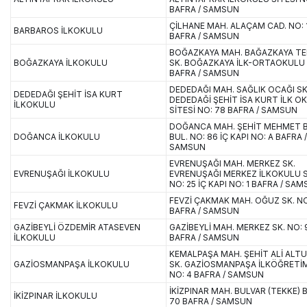
BAFRA / SAMSUN
ÇİLHANE MAH. ALAÇAM CAD. NO: 
BARBAROS İLKOKULU
BAFRA / SAMSUN
BOĞAZKAYA MAH. BAĞAZKAYA TE
BOĞAZKAYA İLKOKULU
SK. BOĞAZKAYA İLK-ORTAOKULU 
BAFRA / SAMSUN
DEDEDAĞI MAH. SAĞLIK OCAĞI SK
DEDEDAĞI ŞEHİT İSA KURT
DEDEDAĞİ ŞEHİT İSA KURT İLK O
İLKOKULU
SİTESİ NO: 78 BAFRA / SAMSUN
DOĞANCA MAH. ŞEHİT MEHMET 
DOĞANCA İLKOKULU
BUL. NO: 86 İÇ KAPI NO: A BAFRA /
SAMSUN
EVRENUŞAĞI MAH. MERKEZ SK.
EVRENUŞAĞI İLKOKULU
EVRENUŞAĞI MERKEZ İLKOKULU S
NO: 25 İÇ KAPI NO: 1 BAFRA / SA
FEVZİ ÇAKMAK MAH. OĞUZ SK. NO
FEVZİ ÇAKMAK İLKOKULU
BAFRA / SAMSUN
GAZİBEYLİ ÖZDEMİR ATASEVEN
GAZİBEYLİ MAH. MERKEZ SK. NO: 
İLKOKULU
BAFRA / SAMSUN
KEMALPAŞA MAH. ŞEHİT ALİ ALTU
GAZİOSMANPAŞA İLKOKULU
SK. GAZİOSMANPAŞA İLKÖĞRETİ
NO: 4 BAFRA / SAMSUN
İKİZPINAR MAH. BULVAR (TEKKE) B
İKİZPINAR İLKOKULU
70 BAFRA / SAMSUN