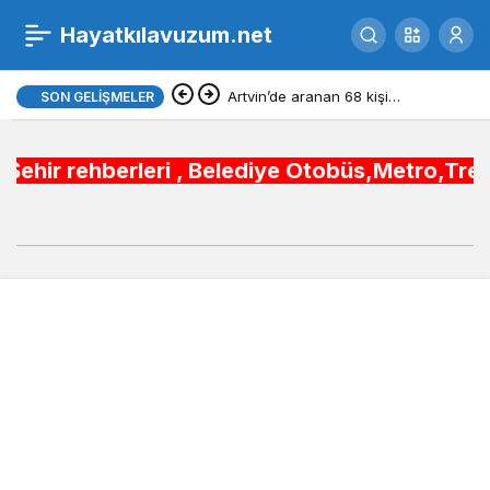
Samsun devlet
Hayatkılavuzum.net
0
ilkokulları
Artvin’de aranan 68 kişi
SON GELIŞMELER
yakalandı
ri , Belediye Otobüs,Metro,Tren saatleri ,Hast