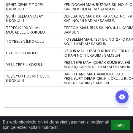
ŞEHİT CENGİZ TOPEL
YENİDOĞAN MAH. RÜZGAR SK. NO: 5 İÇ
İLKOKULU
KAPI NO: 1 İLKADIM / SAMSUN
ŞEHİT SELMAN ÖZAY
DEREBAHÇE MAH. KAFKAS CAD. NO: 79 
İLKOKULU
KAPI NO: 1 İLKADIM / SAMSUN
TEPECİK 100.YIL MİLLİ
TEPECİK MAH. 1546 SK. NO: 4/1 İLKADIM
MÜCADELE İLKOKULU
SAMSUN
TOYBELEN MAH. 1231 SK. NO: 27 İÇ KAP
TOYBELEN İLKOKULU
NO: 1 İLKADIM / SAMSUN
UZGUR MAH. UZGUR KÜME EVLERİ NO: 
UZGUR İLKOKULU
İÇ KAPI NO: 1 İLKADIM / SAMSUN
YEŞİLTEPE MAH. ÇORAK KÜME EVLERİ
YEŞİLTEPE İLKOKULU
NO: 3 İÇ KAPI NO: 1 İLKADIM / SAMSUN
BARUTHANE MAH. ANADOLU CAD.
YEŞİLYURT DEMİR-ÇELİK
YEŞİLYURT DEMİR ÇELİK İLOKULU BLO
İLKOKULU
NO: 14 İLKADIM / SAMSUN
Bu web sitesinde en iyi deneyimi yaşamanızı sağlamak
Kabul
için çerezler kullanılmaktadır.
KAVAK DEVLET İLKOKULLARI