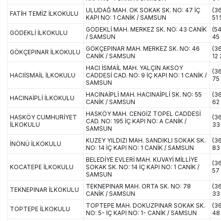
ULUDAĞ MAH. OK SOKAK SK. NO: 47 İÇ
(3
FATİH TEMİZ İLKOKULU
KAPI NO: 1 CANİK / SAMSUN
51 
GÖDEKLİ MAH. MERKEZ SK. NO: 43 CANİK
(5
GÖDEKLİ İLKOKULU
/ SAMSUN
45
GÖKÇEPINAR MAH. MERKEZ SK. NO: 46
(3
GÖKÇEPINAR İLKOKULU
CANİK / SAMSUN
12 
HACI İSMAİL MAH. YALÇIN AKSOY
(3
HACIİSMAİL İLKOKULU
CADDESİ CAD. NO: 9 İÇ KAPI NO: 1 CANİK /
75
SAMSUN
HACINAİPLİ MAH. HACINAİPLİ SK. NO: 55
(36
HACINAİPLİ İLKOKULU
CANİK / SAMSUN
62
HASKÖY MAH. CENGİZ TOPEL CADDESİ
HASKÖY CUMHURİYET
(3
CAD. NO: 195 İÇ KAPI NO: A CANİK /
İLKOKULU
33
SAMSUN
KUZEY YILDIZI MAH. SANDIKLI SOKAK SK.
(3
İNÖNÜ İLKOKULU
NO: 14 İÇ KAPI NO: 1 CANİK / SAMSUN
83
BELEDİYE EVLERİ MAH. KUVAYİ MİLLİYE
(3
KOCATEPE İLKOKULU
SOKAK SK. NO: 14 İÇ KAPI NO: 1 CANİK /
57
SAMSUN
TEKNEPINAR MAH. ORTA SK. NO: 78
(3
TEKNEPINAR İLKOKULU
CANİK / SAMSUN
33
TOPTEPE MAH. DOKUZPINAR SOKAK SK.
(3
TOPTEPE İLKOKULU
NO: 5- İÇ KAPI NO: 1- CANİK / SAMSUN
48