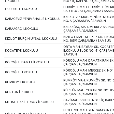
İLKOKULU
NO: 5 İÇ KAPI NO: 1 ÇARŞAMBA /
HÜRRİYET MAH. HÜRRİYET (MERK
HÜRRİYET İLKOKULU
CAD. NO: 223 ÇARŞAMBA / SAMS
KABACEVİZ MAH. YENİ SK. NO: 41A
KABACEVİZ YENİMAHALLE İLKOKULU
NO: A ÇARŞAMBA / SAMSUN
KARAAĞAÇ MAH. MERKEZ SK. NO:
KARAAĞAÇ İLKOKULU
ÇARŞAMBA / SAMSUN
KIZILOT MAH. MERKEZ SK. İLKOK
KIZILOT BURÇİN UYSAL İLKOKULU
NO: 105/1 ÇARŞAMBA / SAMSUN
ORTA MAH. BAYRAK SK. KOCATE
KOCATEPE İLKOKULU
ILKOKULU BLOK NO: 41 ÇARŞAMB
SAMSUN
KÖROĞLU MAH. DAMATKIRAN SK. 
KÖROĞLU DAMAT İLKOKULU
ÇARŞAMBA / SAMSUN
KÖROĞLU MAH. MERKEZ SK. NO: 
KÖROĞLU İLKOKULU
ÇARŞAMBA / SAMSUN
KUMKÖY MAH. KUMKÖY SK. NO: 
KUMKÖY İLKOKULU
ÇARŞAMBA / SAMSUN
KÜRTÜN MAH. YUKARI SK. NO: 85
KÜRTÜN İLKOKULU
ÇARŞAMBA / SAMSUN
GAZİ MAH. 508 SK. NO: 3 İÇ KAPI 
MEHMET AKİF ERSOY İLKOKULU
ÇARŞAMBA / SAMSUN
BEYLERCE MAH. YENİ SAMSUN C
MİTHAT YILMAZ İLKOKULU
SK. OKUL BLOK NO: 298 İÇ KAPI N