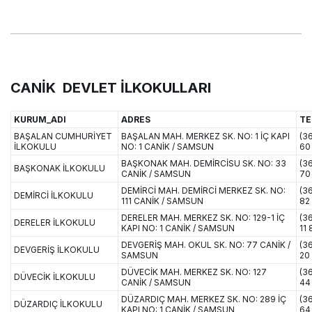
CANİK DEVLET İLKOKULLARI
KURUM_ADI
ADRES
TE
BAŞALAN CUMHURİYET
BAŞALAN MAH. MERKEZ SK. NO: 1 İÇ KAPI
(36
İLKOKULU
NO: 1 CANİK / SAMSUN
60
BAŞKONAK MAH. DEMİRCİSU SK. NO: 33
(3
BAŞKONAK İLKOKULU
CANİK / SAMSUN
70
DEMİRCİ MAH. DEMİRCİ MERKEZ SK. NO:
(3
DEMİRCİ İLKOKULU
111 CANİK / SAMSUN
82
DERELER MAH. MERKEZ SK. NO: 129-1 İÇ
(3
DERELER İLKOKULU
KAPI NO: 1 CANİK / SAMSUN
11 
DEVGERİŞ MAH. OKUL SK. NO: 77 CANİK /
(3
DEVGERİŞ İLKOKULU
SAMSUN
20
DÜVECİK MAH. MERKEZ SK. NO: 127
(3
DÜVECİK İLKOKULU
CANİK / SAMSUN
44
DÜZARDIÇ MAH. MERKEZ SK. NO: 289 İÇ
(36
DÜZARDIÇ İLKOKULU
KAPI NO: 1 CANİK / SAMSUN
64