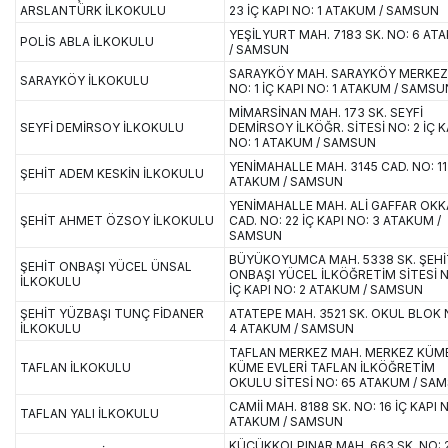
ARSLANTÜRK İLKOKULU
23 İÇ KAPI NO: 1 ATAKUM / SAMSUN
YEŞİLYURT MAH. 7183 SK. NO: 6 AT
POLİS ABLA İLKOKULU
/ SAMSUN
SARAYKÖY MAH. SARAYKÖY MERKEZ
SARAYKÖY İLKOKULU
NO: 1 İÇ KAPI NO: 1 ATAKUM / SAMSU
MİMARSİNAN MAH. 173 SK. SEYFİ
SEYFİ DEMİRSOY İLKOKULU
DEMİRSOY İLKÖĞR. SİTESİ NO: 2 İÇ K
NO: 1 ATAKUM / SAMSUN
YENİMAHALLE MAH. 3145 CAD. NO: 11
ŞEHİT ADEM KESKİN İLKOKULU
ATAKUM / SAMSUN
YENİMAHALLE MAH. ALİ GAFFAR OK
ŞEHİT AHMET ÖZSOY İLKOKULU
CAD. NO: 22 İÇ KAPI NO: 3 ATAKUM /
SAMSUN
BÜYÜKOYUMCA MAH. 5338 SK. ŞEHİ
ŞEHİT ONBAŞI YÜCEL ÜNSAL
ONBAŞI YÜCEL İLKÖĞRETİM SİTESİ N
İLKOKULU
İÇ KAPI NO: 2 ATAKUM / SAMSUN
ŞEHİT YÜZBAŞI TUNÇ FİDANER
ATATEPE MAH. 3521 SK. OKUL BLOK 
İLKOKULU
4 ATAKUM / SAMSUN
TAFLAN MERKEZ MAH. MERKEZ KÜM
TAFLAN İLKOKULU
KÜME EVLERİ TAFLAN İLKÖĞRETİM
OKULU SİTESİ NO: 65 ATAKUM / SA
CAMİİ MAH. 8188 SK. NO: 16 İÇ KAPI N
TAFLAN YALI İLKOKULU
ATAKUM / SAMSUN
KÜÇÜKKOLPINAR MAH. 663 SK. NO: 2