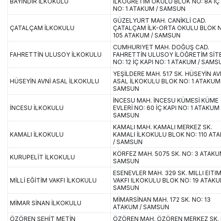
BAYINDIR İLKOKULU
İLKÖĞRETİM OKULU BLOK NO: 8A İÇ 
NO: 1 ATAKUM / SAMSUN
GÜZELYURT MAH. CANİKLİ CAD.
ÇATALÇAM İLKOKULU
ÇATALÇAM İLK-ORTA OKULU BLOK 
105 ATAKUM / SAMSUN
CUMHURIYET MAH. DOĞUŞ CAD.
FAHRETTİN ULUSOY İLKOKULU
FAHRETTİN ULUSOY İLÖĞRETİM SİTE
NO: 12 İÇ KAPI NO: 1 ATAKUM / SAM
YEŞİLDERE MAH. 517 SK. HÜSEYİN AV
HÜSEYİN AVNİ ASAL İLKOKULU
ASAL İLKOKULU BLOK NO: 1 ATAKUM 
SAMSUN
İNCESU MAH. İNCESU KÜMESİ KÜME
İNCESU İLKOKULU
EVLERİ NO: 60 İÇ KAPI NO: 1 ATAKUM 
SAMSUN
KAMALI MAH. KAMALI MERKEZ SK.
KAMALI İLKOKULU
KAMALI İLKOKULU BLOK NO: 110 AT
/ SAMSUN
KÖRFEZ MAH. 5075 SK. NO: 3 ATAKU
KURUPELİT İLKOKULU
SAMSUN
ESENEVLER MAH. 329 SK. MILLI EITI
MİLLİ EĞİTİM VAKFI İLKOKULU
VAKFI ILKOKULU BLOK NO: 19 ATAKU
SAMSUN
MİMARSİNAN MAH. 172 SK. NO: 13
MİMAR SİNAN İLKOKULU
ATAKUM / SAMSUN
ÖZÖREN ŞEHİT METİN
ÖZÖREN MAH. ÖZÖREN MERKEZ SK. 