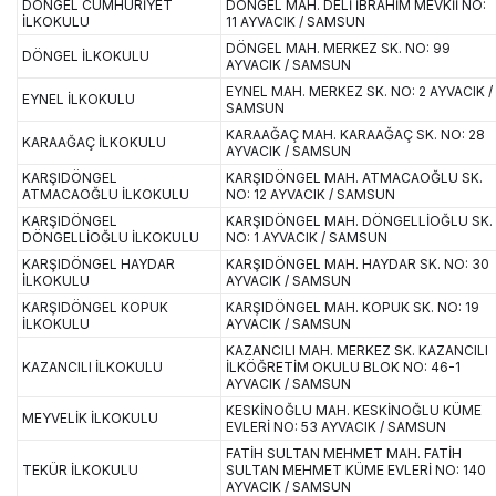
DÖNGEL CUMHURİYET
DÖNGEL MAH. DELİ İBRAHİM MEVKİİ NO:
İLKOKULU
11 AYVACIK / SAMSUN
DÖNGEL MAH. MERKEZ SK. NO: 99
DÖNGEL İLKOKULU
AYVACIK / SAMSUN
EYNEL MAH. MERKEZ SK. NO: 2 AYVACIK /
EYNEL İLKOKULU
SAMSUN
KARAAĞAÇ MAH. KARAAĞAÇ SK. NO: 28
KARAAĞAÇ İLKOKULU
AYVACIK / SAMSUN
KARŞIDÖNGEL
KARŞIDÖNGEL MAH. ATMACAOĞLU SK.
ATMACAOĞLU İLKOKULU
NO: 12 AYVACIK / SAMSUN
KARŞIDÖNGEL
KARŞIDÖNGEL MAH. DÖNGELLİOĞLU SK.
DÖNGELLİOĞLU İLKOKULU
NO: 1 AYVACIK / SAMSUN
KARŞIDÖNGEL HAYDAR
KARŞIDÖNGEL MAH. HAYDAR SK. NO: 30
İLKOKULU
AYVACIK / SAMSUN
KARŞIDÖNGEL KOPUK
KARŞIDÖNGEL MAH. KOPUK SK. NO: 19
İLKOKULU
AYVACIK / SAMSUN
KAZANCILI MAH. MERKEZ SK. KAZANCILI
KAZANCILI İLKOKULU
İLKÖĞRETİM OKULU BLOK NO: 46-1
AYVACIK / SAMSUN
KESKİNOĞLU MAH. KESKİNOĞLU KÜME
MEYVELİK İLKOKULU
EVLERİ NO: 53 AYVACIK / SAMSUN
FATİH SULTAN MEHMET MAH. FATİH
TEKÜR İLKOKULU
SULTAN MEHMET KÜME EVLERİ NO: 140
AYVACIK / SAMSUN