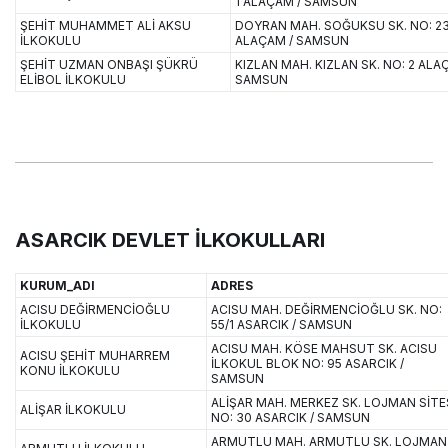
1 ALAÇAM / SAMSUN
ŞEHİT MUHAMMET ALİ AKSU
DOYRAN MAH. SOĞUKSU SK. NO: 2
İLKOKULU
ALAÇAM / SAMSUN
ŞEHİT UZMAN ONBAŞI ŞÜKRÜ
KIZLAN MAH. KIZLAN SK. NO: 2 ALA
ELİBOL İLKOKULU
SAMSUN
ASARCIK DEVLET İLKOKULLARI
KURUM_ADI
ADRES
ACISU DEĞİRMENCİOĞLU
ACISU MAH. DEĞİRMENCİOĞLU SK. NO:
İLKOKULU
55/1 ASARCIK / SAMSUN
ACISU MAH. KÖSE MAHSUT SK. ACISU
ACISU ŞEHİT MUHARREM
İLKOKUL BLOK NO: 95 ASARCIK /
KONU İLKOKULU
SAMSUN
ALİŞAR MAH. MERKEZ SK. LOJMAN SİTE
ALİŞAR İLKOKULU
NO: 30 ASARCIK / SAMSUN
ARMUTLU MAH. ARMUTLU SK. LOJMAN