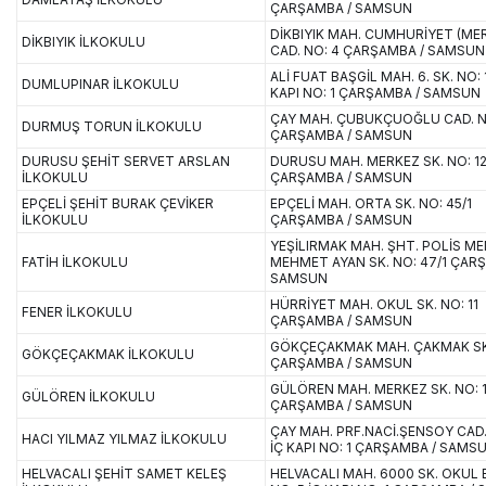
ÇARŞAMBA / SAMSUN
DİKBIYIK MAH. CUMHURİYET (ME
DİKBIYIK İLKOKULU
CAD. NO: 4 ÇARŞAMBA / SAMSUN
ALİ FUAT BAŞGİL MAH. 6. SK. NO: 
DUMLUPINAR İLKOKULU
KAPI NO: 1 ÇARŞAMBA / SAMSUN
ÇAY MAH. ÇUBUKÇUOĞLU CAD. N
DURMUŞ TORUN İLKOKULU
ÇARŞAMBA / SAMSUN
DURUSU ŞEHİT SERVET ARSLAN
DURUSU MAH. MERKEZ SK. NO: 12
İLKOKULU
ÇARŞAMBA / SAMSUN
EPÇELİ ŞEHİT BURAK ÇEVİKER
EPÇELİ MAH. ORTA SK. NO: 45/1
İLKOKULU
ÇARŞAMBA / SAMSUN
YEŞİLIRMAK MAH. ŞHT. POLİS M
FATİH İLKOKULU
MEHMET AYAN SK. NO: 47/1 ÇAR
SAMSUN
HÜRRİYET MAH. OKUL SK. NO: 11
FENER İLKOKULU
ÇARŞAMBA / SAMSUN
GÖKÇEÇAKMAK MAH. ÇAKMAK SK.
GÖKÇEÇAKMAK İLKOKULU
ÇARŞAMBA / SAMSUN
GÜLÖREN MAH. MERKEZ SK. NO: 
GÜLÖREN İLKOKULU
ÇARŞAMBA / SAMSUN
ÇAY MAH. PRF.NACİ.ŞENSOY CAD.
HACI YILMAZ YILMAZ İLKOKULU
İÇ KAPI NO: 1 ÇARŞAMBA / SAMS
HELVACALI ŞEHİT SAMET KELEŞ
HELVACALI MAH. 6000 SK. OKUL