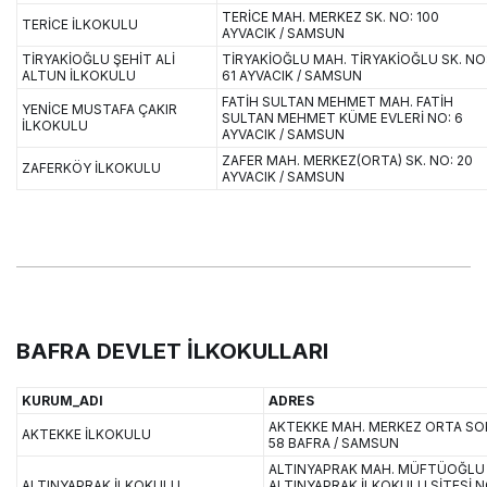
TERİCE MAH. MERKEZ SK. NO: 100
TERİCE İLKOKULU
AYVACIK / SAMSUN
TİRYAKİOĞLU ŞEHİT ALİ
TİRYAKİOĞLU MAH. TİRYAKİOĞLU SK. NO
ALTUN İLKOKULU
61 AYVACIK / SAMSUN
FATİH SULTAN MEHMET MAH. FATİH
YENİCE MUSTAFA ÇAKIR
SULTAN MEHMET KÜME EVLERİ NO: 6
İLKOKULU
AYVACIK / SAMSUN
ZAFER MAH. MERKEZ(ORTA) SK. NO: 20
ZAFERKÖY İLKOKULU
AYVACIK / SAMSUN
BAFRA DEVLET İLKOKULLARI
KURUM_ADI
ADRES
AKTEKKE MAH. MERKEZ ORTA SOK
AKTEKKE İLKOKULU
58 BAFRA / SAMSUN
ALTINYAPRAK MAH. MÜFTÜOĞLU 1
ALTINYAPRAK İLKOKULU
ALTINYAPRAK İLKOKULU SİTESİ N