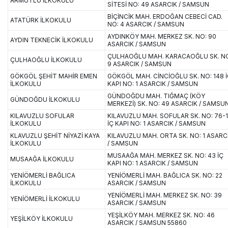
ARMUTLU İLKOKULU
SİTESİ NO: 49 ASARCIK / SAMSUN
BİÇİNCİK MAH. ERDOĞAN CEBECİ CAD.
ATATÜRK İLKOKULU
NO: 4 ASARCIK / SAMSUN
AYDINKÖY MAH. MERKEZ SK. NO: 90
AYDIN TEKNECİK İLKOKULU
ASARCIK / SAMSUN
ÇULHAOĞLU MAH. KARACAOĞLU SK. N
ÇULHAOĞLU İLKOKULU
9 ASARCIK / SAMSUN
GÖKGÖL ŞEHİT MAHİR EMEN
GÖKGÖL MAH. CİNCİOĞLU SK. NO: 148 
İLKOKULU
KAPI NO: 1 ASARCIK / SAMSUN
GÜNDOĞDU MAH. TIĞMAÇ (KÖY
GÜNDOĞDU İLKOKULU
MERKEZİ) SK. NO: 49 ASARCIK / SAMSU
KILAVUZLU SOFULAR
KILAVUZLU MAH. SOFULAR SK. NO: 76-1
İLKOKULU
İÇ KAPI NO: 1 ASARCIK / SAMSUN
KLAVUZLU ŞEHİT NİYAZİ KAYA
KILAVUZLU MAH. ORTA SK. NO: 1 ASARC
İLKOKULU
/ SAMSUN
MUSAAĞA MAH. MERKEZ SK. NO: 43 İÇ
MUSAAĞA İLKOKULU
KAPI NO: 1 ASARCIK / SAMSUN
YENİÖMERLİ BAĞLICA
YENİÖMERLİ MAH. BAĞLICA SK. NO: 22
İLKOKULU
ASARCIK / SAMSUN
YENİÖMERLİ MAH. MERKEZ SK. NO: 39
YENİÖMERLİ İLKOKULU
ASARCIK / SAMSUN
YEŞİLKÖY MAH. MERKEZ SK. NO: 46
YEŞİLKÖY İLKOKULU
ASARCIK / SAMSUN 55860