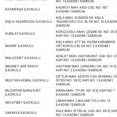
NO: 1 İLKADIM / SAMSUN
KADIKÖY MAH. KADI CAD. NO: 187
KAZIMPAŞA İLKOKULU
İLKADIM / SAMSUN
KIŞLA MAH. GÜNISIĞI SK. KIŞLA
KIŞLA-YAŞARDOĞU İLKOKULU
YAŞARDOĞU İ.Ö.O. BLOK NO: 10 İLKADIM
SAMSUN
KÖKÇÜOĞLU MAH. ÇEŞME SK. NO: 26 İ
KUBİLAY İLKOKULU
KAPI NO: 1 İLKADIM / SAMSUN
KIŞLA MAH. 977 SK. KAZIM KARABEKIR
MAARİF İLKOKULU
ORTAOKULU BLOK NO: 5 İLKADIM /
SAMSUN
ADALET MAH. HACI MURAT CAD. NO: 3 
MALAZGİRT İLKOKULU
KAPI NO: 1 İLKADIM / SAMSUN
MEHMET AKİF ERSOY
HASTANE MAH. ÇANDARLI SK. NO: 14 İÇ
İLKOKULU
KAPI NO: 2 İLKADIM / SAMSUN
ÇİFTLİK MAH. AZİZİYE CAD. M.KEMAL İ.Ö
MUSTAFA KEMAL İLKOKULU
SİTESİ NO: 38 İÇ KAPI NO: 1 İLKADIM /
SAMSUN
MUZAFFER BARIŞYURT
KIRAN MAH. 711 SK. NO: 8 İÇ KAPI NO: 1
İLKOKULU
İLKADIM / SAMSUN
LİMAN MAH. 2.BULVAR YOLU NO: 12
NECATİBEY İLKOKULU
İLKADIM / SAMSUN
KALE MAH. İSTİKLAL CAD. NO: 49 İÇ KAP
SAKARYA İLKOKULU
NO: 1 İLKADIM / SAMSUN