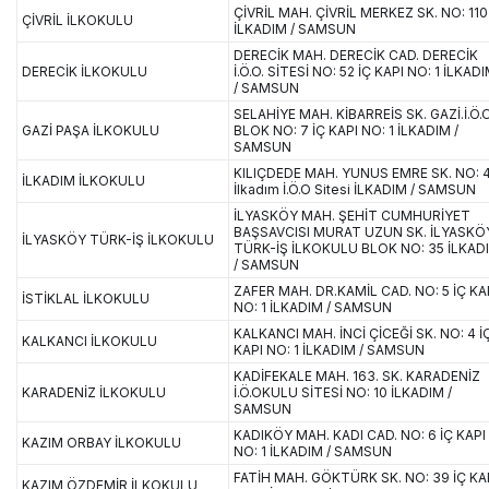
ÇİVRİL MAH. ÇİVRİL MERKEZ SK. NO: 110
ÇİVRİL İLKOKULU
İLKADIM / SAMSUN
DERECİK MAH. DERECİK CAD. DERECİK
DERECİK İLKOKULU
İ.Ö.O. SİTESİ NO: 52 İÇ KAPI NO: 1 İLKAD
/ SAMSUN
SELAHİYE MAH. KİBARREİS SK. GAZİ.İ.Ö.O
GAZİ PAŞA İLKOKULU
BLOK NO: 7 İÇ KAPI NO: 1 İLKADIM /
SAMSUN
KILIÇDEDE MAH. YUNUS EMRE SK. NO: 
İLKADIM İLKOKULU
İlkadım İ.Ö.O Sitesi İLKADIM / SAMSUN
İLYASKÖY MAH. ŞEHİT CUMHURİYET
BAŞSAVCISI MURAT UZUN SK. İLYASKÖ
İLYASKÖY TÜRK-İŞ İLKOKULU
TÜRK-İŞ İLKOKULU BLOK NO: 35 İLKAD
/ SAMSUN
ZAFER MAH. DR.KAMİL CAD. NO: 5 İÇ KA
İSTİKLAL İLKOKULU
NO: 1 İLKADIM / SAMSUN
KALKANCI MAH. İNCİ ÇİCEĞİ SK. NO: 4 İ
KALKANCI İLKOKULU
KAPI NO: 1 İLKADIM / SAMSUN
KADİFEKALE MAH. 163. SK. KARADENİZ
KARADENİZ İLKOKULU
İ.Ö.OKULU SİTESİ NO: 10 İLKADIM /
SAMSUN
KADIKÖY MAH. KADI CAD. NO: 6 İÇ KAPI
KAZIM ORBAY İLKOKULU
NO: 1 İLKADIM / SAMSUN
FATİH MAH. GÖKTÜRK SK. NO: 39 İÇ KA
KAZIM ÖZDEMİR İLKOKULU