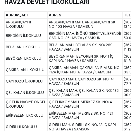
HAVZA DEVLET İLKOKULLARI
KURUM_ADI
ADRES
TEL
ARSLANÇAYIRI
ARSLANÇAYIRI MAH. ARSLANÇAYIRI SK.
(362
İLKOKULU
NO: 103 HAVZA / SAMSUN
12 1
BEKDİĞİN MAH. İNÖNÜ (ŞEHİTVELİEFENDİ)
(362
BEKDİĞİN İLKOKULU
CAD. NO: 35 HAVZA / SAMSUN
50 
BELALAN MAH. BELALAN SK. NO: 269
(36
BELALAN İLKOKULU
HAVZA / SAMSUN
11 1
BEYÖREN MAH. BEYÖREN SK. NO: 1 İÇ
(36
BEYÖREN İLKOKULU
KAPI NO: 1 HAVZA / SAMSUN
61 2
ÇAKIRALAN MAH. ÇAKIRALAN B.M SK. NO:
(362
ÇAKIRALAN İLKOKULU
112A İÇ KAPI NO: A HAVZA / SAMSUN
03 
ÇAYIRÖZÜ MAH. ÇAYIRÖZÜ SK. NO: 41
(362
ÇAYIRÖZÜ İLKOKULU
HAVZA / SAMSUN
77 
ÇELİKALAN MAH. ÇELİKALAN SK. NO: 135
(36
ÇELİKALAN İLKOKULU
HAVZA / SAMSUN
00 
ÇİFTLİK NACİYE ÖNGEL
ÇİFTLİKKÖY MAH. MERKEZ SK. NO: 4
(36
İLKOKULU
HAVZA / SAMSUN
00 
ERİKBELEN MAH. MERKEZ SK. NO: 421
(362
ERİKBELEN İLKOKULU
HAVZA / SAMSUN
00 
GİDİRLİ MAH. GİDİRLİ SK. NO: 1A İÇ KAPI
(362
GİDİRLİ İLKOKULU
NO: A HAVZA / SAMSUN
61 2