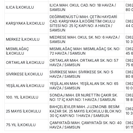
ILICA MAH. OKUL CAD. NO: 18 HAVZA /
(36
ILICA İLKOKULU
SAMSUN
80 
DEĞİRMENÜSTÜ MAH. ÇETİN HAYDARİ
CAD. KARŞIYAKA İLKÖĞRETİM OKULU
(362
KARŞIYAKA İLKOKULU
SİTESİ NO: 25 İÇ KAPI NO: A HAVZA /
44 
SAMSUN
MEDRESE MAH. OKUL SK. NO: 6 HAVZA /
(362
MERKEZ İLKOKULU
SAMSUN
10 
MISMILAĞAÇ
MISMILAĞAÇ MAH. MISMILAĞAÇ SK. NO:
(362
İLKOKULU
72 HAVZA / SAMSUN
45 
ORTAKLAR MAH. ORTAKLAR SK. NO: 57
(362
ORTAKLAR İLKOKULU
HAVZA / SAMSUN
75 
SİVRİKESE MAH. SİVRİKESE SK. NO: 5
(36
SİVRİKESE İLKOKULU
HAVZA / SAMSUN
80 
YEŞİLALAN MAH. YEŞİLALAN SK. NO: 65
(36
YEŞİLALAN İLKOKULU
HAVZA / SAMSUN
10 
SONDAJ MAH. ER NURETTİN ÇAKIR SK.
(362
100. YIL İLKOKULU
NO: 17 İÇ KAPI NO: 1 HAVZA / SAMSUN
18 
BAHÇELİEVLER MAH. J.UZM.ONB. BESİM
(362
25 MAYIS İLKOKULU
KAZAR SK. 25 MAYIS İLKOKULU BLOK NO:
10 
30 İÇ KAPI NO: 1 HAVZA / SAMSUN
ÇAMYATAĞI MAH. ÇAMYATAĞI SK. NO: 40
(36
75.YIL İLKOKULU
HAVZA / SAMSUN
91 1