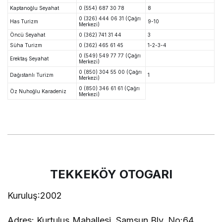
Kaptanoğlu Seyahat
0 (554) 687 30 78
8
0 (326) 444 06 31 (Çağrı
Has Turizm
9-10
Merkezi)
Öncü Seyahat
0 (362) 741 31 44
3
Süha Turizm
0 (362) 465 61 45
1-2-3-4
0 (549) 549 77 77 (Çağrı
Erektaş Seyahat
Merkezi)
0 (850) 304 55 00 (Çağrı
Dağıstanlı Turizm
1
Merkezi)
0 (850) 346 61 61 (Çağrı
Öz Nuhoğlu Karadeniz
Merkezi)
TEKKEKÖY OTOGARI
Kuruluş:2002
Adres:
Kurtuluş Mahallesi, Samsun Blv. No:64,