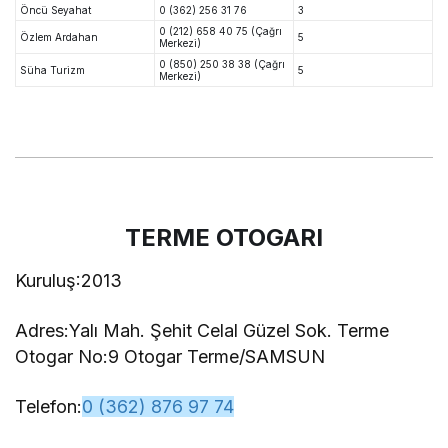
Öncü Seyahat
0 (362) 256 31 76
3
0 (212) 658 40 75 (Çağrı
Özlem Ardahan
5
Merkezi)
0 (850) 250 38 38 (Çağrı
Süha Turizm
5
Merkezi)
TERME OTOGARI
Kuruluş:2013
Adres:
Yalı Mah. Şehit Celal Güzel Sok. Terme
Otogar No:9 Otogar Terme/SAMSUN
Telefon:
0 (362) 876 97 74