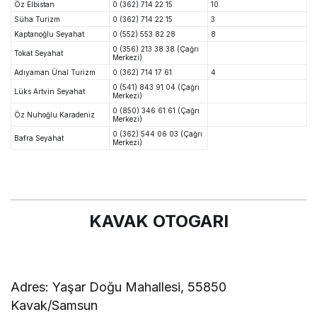
Öz Elbistan
0 (362) 714 22 15
10
Süha Turizm
0 (362) 714 22 15
3
Kaptanoğlu Seyahat
0 (552) 553 82 28
8
0 (356) 213 38 38 (Çağrı
Tokat Seyahat
Merkezi)
Adıyaman Ünal Turizm
0 (362) 714 17 61
4
0 (541) 843 91 04 (Çağrı
Lüks Artvin Seyahat
Merkezi)
0 (850) 346 61 61 (Çağrı
Öz Nuhoğlu Karadeniz
Merkezi)
0 (362) 544 06 03 (Çağrı
Bafra Seyahat
Merkezi)
KAVAK OTOGARI
Adres:
Yaşar Doğu Mahallesi, 55850
Kavak/Samsun