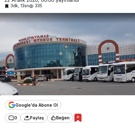
22 Aralık 2020, 00:00
yayınlandı
3dk, 13sn
335
Google'da Abone Ol
0
Paylaş
Beğen