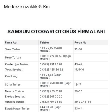
Merkeze uzaklık:
5 Km
SAMSUN OTOGARI OTOBÜS FİRMALARI
Firma Adı
Telefon
Peron No
444 00 90 (Çağrı
Tokat Yıldızı
35-36
Merkezi)
0 (850) 222 34 55 (Çağrı
Metro Turizm
Merkezi)
Kanberoğlu Turizm
0 (545) 291 96 61
43-44
Tokat Seyahat
0 (362) 465 60 62
15,15-16
444 0 562 (Çağrı
Kamil Koç
Merkezi)
0 (850) 250 38 38 (Çağrı
Süha Turizm
16-17
Merkezi)
Metatur Turizm
0 (362) 465 61 81
29-30
Erektaş Seyahat
0 (362) 201 00 20
Vangölü Turizm
0 (533) 707 38 55
29-30,43-44
444 03 23 (Çağrı
Elazığ Hazar Turizm
43-44
Merkezi)