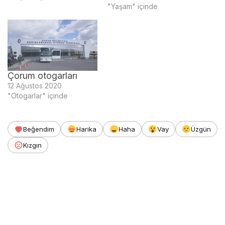
"Yaşam" içinde
Çorum otogarları
12 Ağustos 2020
"Otogarlar" içinde
Beğendim
Harika
Haha
Vay
Üzgün
Kızgın