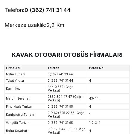
Telefon:
0 (362) 741 31 44
Merkeze uzaklık:
2,2 Km
KAVAK OTOGARI OTOBÜS FİRMALARI
Firma Adı
Telefon
Peron No
Metro Turizm
0(362) 741 23 44
Tokat Yıldızı
0 (362) 741 31 44
4
444 0 562 (Çağrı
Kamil Koç
Merkezi)
0850 304 47 47 (Çağrı
Mardin Seyahat
43-44
Merkezi)
Fındıkkale Turizm
0 (362) 741 31 95
4
0 (462) 325 22 83 (Çağrı
Kanberoğlu Turizm
1
Merkezi)
Vangölü Turizm
0 (362) 741 31 95
1-2-3-4
0 (362) 544 06 03 (Çağrı
Bafra Seyahat
4
Merkezi)