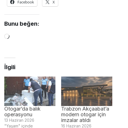
Facebook
X
Bunu beğen:
Yükleniyor...
İlgili
Otogar’da balık
Trabzon Akçaabat’a
operasyonu
modern otogar için
imzalar atıldı
13 Haziran 2026
"Yaşam" içinde
16 Haziran 2026