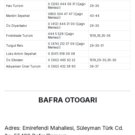
0 (326) 444 06 31 (Çağrı
Has Turizm
29-30
Merkezi)
0850 304 47 47 (Çağrı
Mardin Seyahat
43-44
Merkezi)
0 (412) 444 21 00 (Çağrı
Öz Diyarbakır
29-30
Merkezi)
444 5 528 (Çağrı
Fındıkkale Turizm
1516,35,35-36
Merkezi)
0 (474) 212 37 09 (Çağrı
Turgut Reis
29-30-31
Merkezi)
Lüks Artvin Seyahat
0 (541) 918 09 08
Öz Elbistan
0 (362) 465 62 22
1516,29-30,35-36
Adıyaman Ünal Turizm
0 (362) 432 38 90
36-37
BAFRA OTOGARI
Adres:
Emirefendi Mahallesi, Süleyman Türk Cd.