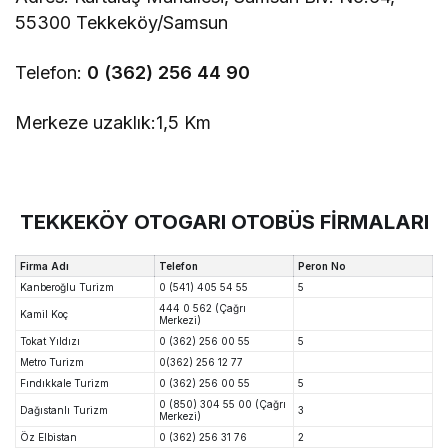
55300 Tekkeköy/Samsun
Telefon:
0 (362) 256 44 90
Merkeze uzaklık:
1,5 Km
TEKKEKÖY OTOGARI OTOBÜS FİRMALARI
Firma Adı
Telefon
Peron No
Kanberoğlu Turizm
0 (541) 405 54 55
5
444 0 562 (Çağrı
Kamil Koç
Merkezi)
Tokat Yıldızı
0 (362) 256 00 55
5
Metro Turizm
0(362) 256 12 77
Fındıkkale Turizm
0 (362) 256 00 55
5
0 (850) 304 55 00 (Çağrı
Dağıstanlı Turizm
3
Merkezi)
Öz Elbistan
0 (362) 256 31 76
2