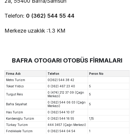
2a, 55400 Bafra/Samsun
Telefon:
0 (362) 544 55 44
Merkeze uzaklık :1.3 KM
BAFRA OTOGARI OTOBÜS FİRMALARI
Firma Adı
Telefon
Peron No
Metro Turizm
0(362) 544 38 42
Tokat Yıldızı
0 (362) 467 23 40
5
0 (474) 212 37 09 (Çağrı
Turgut Reis
5
Merkezi)
0 (362) 544 06 03 (Çağrı
Bafra Seyahat
5
Merkezi)
Has Turizm
0 (362) 544 10 07
Kanberoğlu Turizm
0 (362) 544 16 55
1,15
Türkay Turizm
444 3457 (Çağrı Merkezi)
Fındıkkale Turizm
0 (362) 544 04 54
1