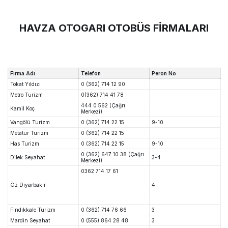
HAVZA OTOGARI OTOBÜS FİRMALARI
Firma Adı
Telefon
Peron No
Tokat Yıldızı
0 (362) 714 12 90
Metro Turizm
0(362) 714 41 78
444 0 562 (Çağrı
Kamil Koç
Merkezi)
Vangölü Turizm
0 (362) 714 22 15
9-10
Metatur Turizm
0 (362) 714 22 15
Has Turizm
0 (362) 714 22 15
9-10
0 (362) 647 10 38 (Çağrı
Dilek Seyahat
3-4
Merkezi)
0362 714 17 61
Öz Diyarbakır
4
Fındıkkale Turizm
0 (362) 714 76 66
3
Mardin Seyahat
0 (555) 864 28 48
3