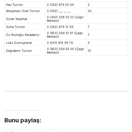
Has Turizm
0 (362) 876 55 44
2
Adıyaman Ünal Turizm
0 (362) ___ __ __
02
0 (462) 328 03 22 (Çağrı
Süzer Seyahat
Merkezi)
Süha Turizm
0 (362) 876 12 49
7
0 (850) 346 61 61 (Çağrı
Öz Nuhoğlu Karadeniz
7
Merkezi)
Lüks Gümüşhane
0 (541) 616 99 76
3
0 (850) 304 55 00 (Çağrı
Dağıstanlı Turizm
10
Merkezi)
Bunu paylaş: