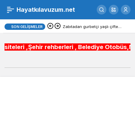
Samsun otogarları
Hayatkılavuzum.net
0
Zabıtadan gurbetçi yaşlı çifte
SON GELIŞMELER
yardım eli
 rehberleri , Belediye Otobüs,Metro,Tren saatl