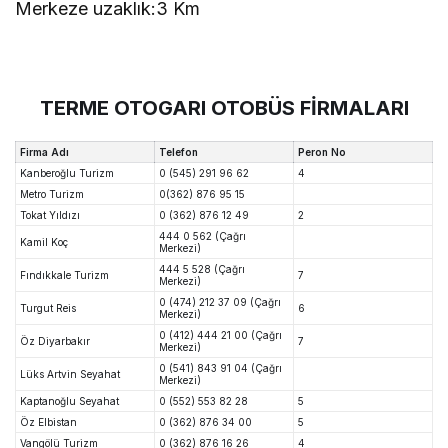
Merkeze uzaklık:
3 Km
TERME OTOGARI OTOBÜS FİRMALARI
Firma Adı
Telefon
Peron No
Kanberoğlu Turizm
0 (545) 291 96 62
4
Metro Turizm
0(362) 876 95 15
Tokat Yıldızı
0 (362) 876 12 49
2
444 0 562 (Çağrı
Kamil Koç
Merkezi)
444 5 528 (Çağrı
Fındıkkale Turizm
7
Merkezi)
0 (474) 212 37 09 (Çağrı
Turgut Reis
6
Merkezi)
0 (412) 444 21 00 (Çağrı
Öz Diyarbakır
7
Merkezi)
0 (541) 843 91 04 (Çağrı
Lüks Artvin Seyahat
Merkezi)
Kaptanoğlu Seyahat
0 (552) 553 82 28
5
Öz Elbistan
0 (362) 876 34 00
5
Vangölü Turizm
0 (362) 876 16 26
4