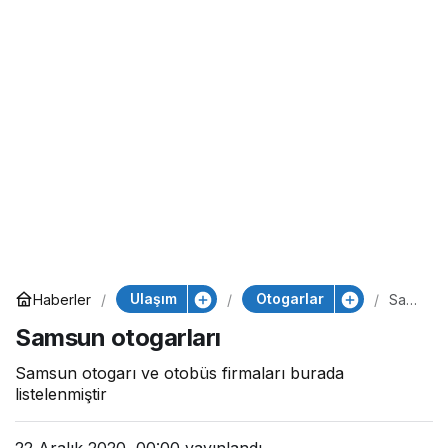
Ulaşım
Otogarlar
Haberler
Sam
sun
Samsun otogarları
otog
arları
Samsun otogarı ve otobüs firmaları burada
listelenmiştir