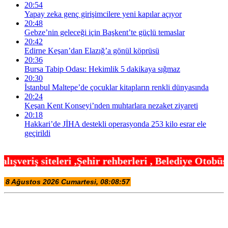
20:54
Yapay zeka genç girişimcilere yeni kapılar açıyor
20:48
Gebze’nin geleceği için Başkent’te güçlü temaslar
20:42
Edirne Keşan’dan Elazığ’a gönül köprüsü
20:36
Bursa Tabip Odası: Hekimlik 5 dakikaya sığmaz
20:30
İstanbul Maltepe’de çocuklar kitapların renkli dünyasında
20:24
Keşan Kent Konseyi’nden muhtarlara nezaket ziyareti
20:18
Hakkari’de JİHA destekli operasyonda 253 kilo esrar ele
geçirildi
hir rehberleri , Belediye Otobüs,Metro,Tren saatle