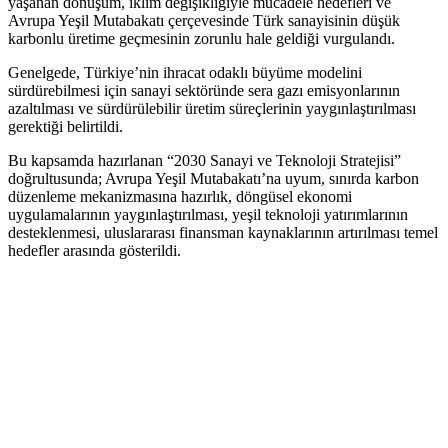
yaşanan dönüşüm, iklim değişikliğiyle mücadele hedefleri ve
Avrupa Yeşil Mutabakatı çerçevesinde Türk sanayisinin düşük
karbonlu üretime geçmesinin zorunlu hale geldiği vurgulandı.
Genelgede, Türkiye’nin ihracat odaklı büyüme modelini
sürdürebilmesi için sanayi sektöründe sera gazı emisyonlarının
azaltılması ve sürdürülebilir üretim süreçlerinin yaygınlaştırılması
gerektiği belirtildi.
Bu kapsamda hazırlanan “2030 Sanayi ve Teknoloji Stratejisi”
doğrultusunda; Avrupa Yeşil Mutabakatı’na uyum, sınırda karbon
düzenleme mekanizmasına hazırlık, döngüsel ekonomi
uygulamalarının yaygınlaştırılması, yeşil teknoloji yatırımlarının
desteklenmesi, uluslararası finansman kaynaklarının artırılması temel
hedefler arasında gösterildi.