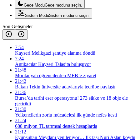
Gece Modu
Gece modunu seçin.
Sistem Modu
Sistem modunu seçin.
Son Gelişmeler
7:54
Kayseri Melikgazi şantiye alanına döndü
7:24
Antikacılar Kayseri Talas’ta buluşuyor
21:48
Moritanyalı öğrencilerden MEB’e ziyaret
21:42
Bakan Tekin üniversite adaylarıyla tecrübe paylaştı
21:36
Bursa’da tarihi eser operasyonu! 273 sikke ve 18 obje ele
geçirildi
21:30
Yelkencilerin zorlu mücadelesi ilk günde nefes kesti
21:24
688 milyon TL tarımsal destek hesaplarda
21:12
Eyüpsultan Meydanı yenileniyor… İlk taşı Nuri Aslan koydu