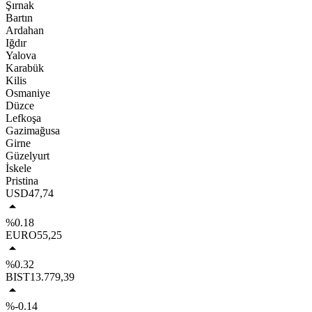
Şırnak
Bartın
Ardahan
Iğdır
Yalova
Karabük
Kilis
Osmaniye
Düzce
Lefkoşa
Gazimağusa
Girne
Güzelyurt
İskele
Pristina
USD
47,74
%0.18
EURO
55,25
%0.32
BIST
13.779,39
%-0.14