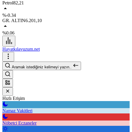
Petrol
82,21
%-0.34
GR. ALTIN
6.201,10
%0.06
Hayatkılavuzum.net
Aramak istediğiniz kelimeyi yazın..
Hızlı Erişim
Namaz Vakitleri
Nöbetçi Eczaneler