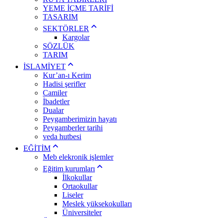
YEME İÇME TARİFİ
TASARIM
SEKTÖRLER
Kargolar
SÖZLÜK
TARIM
İSLAMİYET
Kur’an-ı Kerim
Hadisi şerifler
Camiler
İbadetler
Dualar
Peygamberimizin hayatı
Peygamberler tarihi
veda hutbesi
EĞİTİM
Meb elekronik işlemler
Eğitim kurumları
İlkokullar
Ortaokullar
Liseler
Meslek yüksekokulları
Üniversiteler