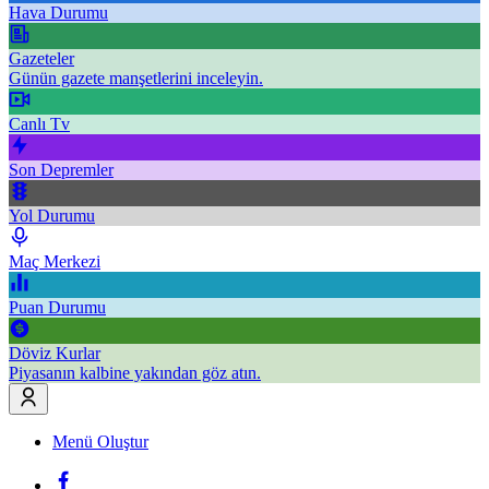
Hava Durumu
Gazeteler
Günün gazete manşetlerini inceleyin.
Canlı Tv
Son Depremler
Yol Durumu
Maç Merkezi
Puan Durumu
Döviz Kurlar
Piyasanın kalbine yakından göz atın.
Menü Oluştur