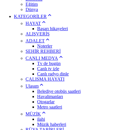
Eğitim
Dünya
KATEGORİLER
HAYAT
Başarı hikayeleri
ALIŞVERİŞ
ADALET
Noterler
ŞEHİR REHBERİ
CANLI MEDYA
Tv de bugün
Canlı tv izle
Canlı radyo dinle
ÇALIŞMA HAYATI
Ulaşım
Belediye otobüs saatleri
Havalimanları
Otogarlar
Metro saatleri
MÜZİK
ilahi
Müzik haberleri
RÜYA TABİRLERİ