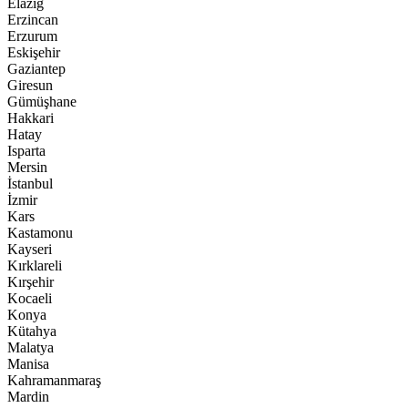
Elazığ
Erzincan
Erzurum
Eskişehir
Gaziantep
Giresun
Gümüşhane
Hakkari
Hatay
Isparta
Mersin
İstanbul
İzmir
Kars
Kastamonu
Kayseri
Kırklareli
Kırşehir
Kocaeli
Konya
Kütahya
Malatya
Manisa
Kahramanmaraş
Mardin