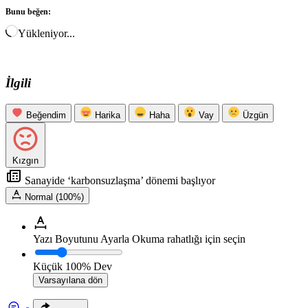
Bunu beğen:
Yükleniyor...
İlgili
Beğendim
Harika
Haha
Vay
Üzgün
Kızgın
Sanayide ‘karbonsuzlaşma’ dönemi başlıyor
Normal (100%)
Yazı Boyutunu Ayarla
Okuma rahatlığı için seçin
Küçük
100%
Dev
Varsayılana dön