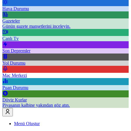
Hava Durumu
Gazeteler
Günün gazete manşetlerini inceleyin.
Canlı Tv
Son Depremler
Yol Durumu
Maç Merkezi
Puan Durumu
Döviz Kurlar
Piyasanın kalbine yakından göz atın.
Menü Oluştur