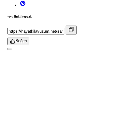
veya linki kopyala
Beğen