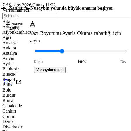
7 Ağustos 2026 Cum - 11:02
Şanlıurfa–Nusaybin yolunda büyük onarım başlıyor
Veri alınamadı!
Adana
Normal
Adıyaman
(100%)
Afyonkarahisar
Yazı Boyutunu Ayarla
Okuma rahatlığı için
Ağrı
seçin
Amasya
Ankara
Antalya
Artvin
Küçük
100%
Dev
Aydın
Balıkesir
Varsayılana dön
Bilecik
Bingöl
0
Bitlis
Bolu
Burdur
Bursa
Çanakkale
Çankırı
Çorum
Denizli
Diyarbakır