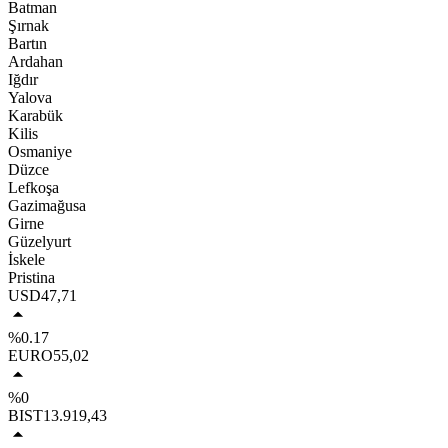
Batman
Şırnak
Bartın
Ardahan
Iğdır
Yalova
Karabük
Kilis
Osmaniye
Düzce
Lefkoşa
Gazimağusa
Girne
Güzelyurt
İskele
Pristina
USD
47,71
%0.17
EURO
55,02
%0
BIST
13.919,43