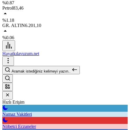
%0.87
Petrol
83,46
%1.18
GR. ALTIN
6.201,10
%0.06
Hayatkılavuzum.net
Aramak istediğiniz kelimeyi yazın..
Hızlı Erişim
Namaz Vakitleri
Nöbetçi Eczaneler