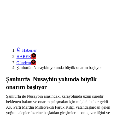
7:54
Kayseri TEKNOFEST takımları Başkan Büyükkılıç’la buluştu
11:00
Hupalupa’yla yeni nesil oyuncak deneyimi
10:54
Kocaeli’de KOTKO için dönüşüm süreci başladı
Haberler
HABER
Gündem
Şanlıurfa–Nusaybin yolunda büyük onarım başlıyor
Şanlıurfa–Nusaybin yolunda büyük
onarım başlıyor
Şanlıurfa ile Nusaybin arasındaki karayolunda uzun süredir
beklenen bakım ve onarım çalışmaları için müjdeli haber geldi.
AK Parti Mardin Milletvekili Faruk Kılıç, vatandaşlardan gelen
yoğun talepler üzerine başlatılan girişimlerin sonuç verdiğini ve