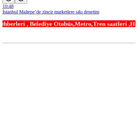
10:48
İstanbul Maltepe’de zincir marketlere sıkı denetim
10:42
ye Otobüs,Metro,Tren saatleri ,Hastaneler, Okullar
Ankara Keçiören’de ailelere etkili ebeveynlik eğitimi
10:36
Mersin’de Engelsiz Yaşam Parkı’nda açık hava sinema keyfi
10:30
KAYTUR’dan Kayserililere büyük hizmetler
10:24
Mylasa Band Ören’de coşkulu konser verdi
10:18
Bursa Osmangazi’de istihdam buluşmalarıyla iş imkanı
10:12
İzmir Bornova’da ortak akıl buluşması
10:06
Bursa Büyükşehir’den İnegöl’e ulaşım hamlesi
10:00
Kayseri Melikgazi’den yeni sosyal tesis
9:42
TÜGVA Kayseri, Memduh Büyükkılıç’ı ağırladı
9:30
Kayseri Kocasinan’da tarım buluşması hasatla açıldı
9:24
Yurtta bugün hava nasıl olacak?