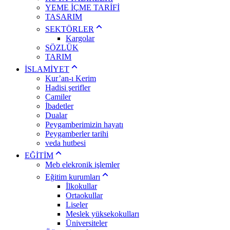
YEME İÇME TARİFİ
TASARIM
SEKTÖRLER
Kargolar
SÖZLÜK
TARIM
İSLAMİYET
Kur’an-ı Kerim
Hadisi şerifler
Camiler
İbadetler
Dualar
Peygamberimizin hayatı
Peygamberler tarihi
veda hutbesi
EĞİTİM
Meb elekronik işlemler
Eğitim kurumları
İlkokullar
Ortaokullar
Liseler
Meslek yüksekokulları
Üniversiteler