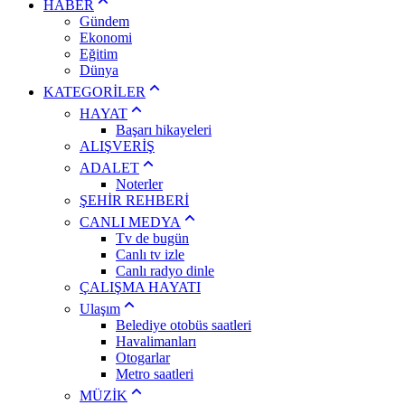
HABER
Gündem
Ekonomi
Eğitim
Dünya
KATEGORİLER
HAYAT
Başarı hikayeleri
ALIŞVERİŞ
ADALET
Noterler
ŞEHİR REHBERİ
CANLI MEDYA
Tv de bugün
Canlı tv izle
Canlı radyo dinle
ÇALIŞMA HAYATI
Ulaşım
Belediye otobüs saatleri
Havalimanları
Otogarlar
Metro saatleri
MÜZİK