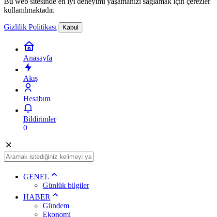
Bu web sitesinde en iyi deneyimi yaşamanızı sağlamak için çerezler
kullanılmaktadır.
Gizlilik Politikası
Kabul
Anasayfa
Akış
Hesabım
Bildirimler
0
GENEL
Günlük bilgiler
HABER
Gündem
Ekonomi