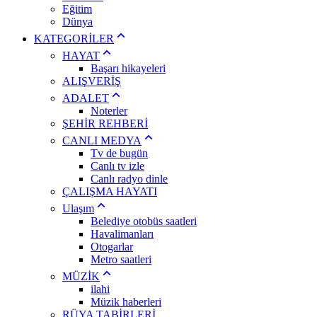
Eğitim
Dünya
KATEGORİLER
HAYAT
Başarı hikayeleri
ALIŞVERİŞ
ADALET
Noterler
ŞEHİR REHBERİ
CANLI MEDYA
Tv de bugün
Canlı tv izle
Canlı radyo dinle
ÇALIŞMA HAYATI
Ulaşım
Belediye otobüs saatleri
Havalimanları
Otogarlar
Metro saatleri
MÜZİK
ilahi
Müzik haberleri
RÜYA TABİRLERİ