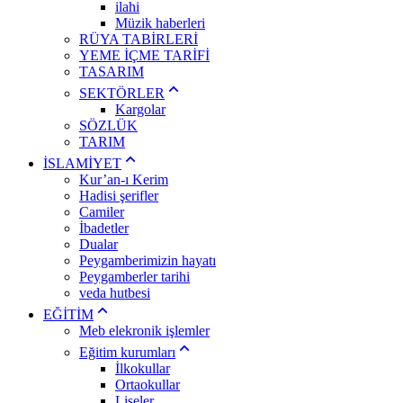
ilahi
Müzik haberleri
RÜYA TABİRLERİ
YEME İÇME TARİFİ
TASARIM
SEKTÖRLER
Kargolar
SÖZLÜK
TARIM
İSLAMİYET
Kur’an-ı Kerim
Hadisi şerifler
Camiler
İbadetler
Dualar
Peygamberimizin hayatı
Peygamberler tarihi
veda hutbesi
EĞİTİM
Meb elekronik işlemler
Eğitim kurumları
İlkokullar
Ortaokullar
Liseler