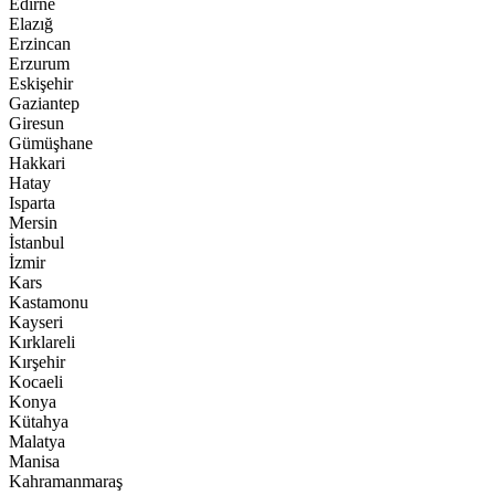
Edirne
Elazığ
Erzincan
Erzurum
Eskişehir
Gaziantep
Giresun
Gümüşhane
Hakkari
Hatay
Isparta
Mersin
İstanbul
İzmir
Kars
Kastamonu
Kayseri
Kırklareli
Kırşehir
Kocaeli
Konya
Kütahya
Malatya
Manisa
Kahramanmaraş