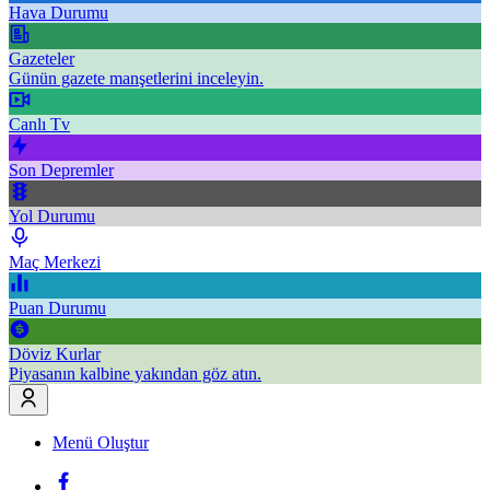
Hava Durumu
Gazeteler
Günün gazete manşetlerini inceleyin.
Canlı Tv
Son Depremler
Yol Durumu
Maç Merkezi
Puan Durumu
Döviz Kurlar
Piyasanın kalbine yakından göz atın.
Menü Oluştur