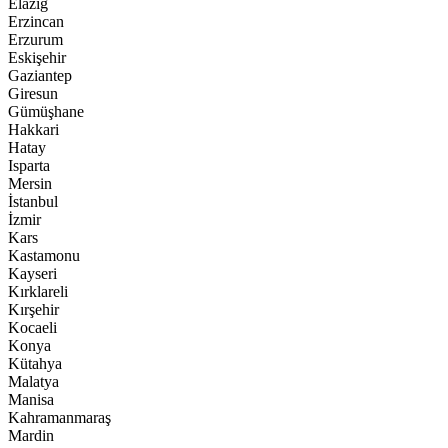
Elazığ
Erzincan
Erzurum
Eskişehir
Gaziantep
Giresun
Gümüşhane
Hakkari
Hatay
Isparta
Mersin
İstanbul
İzmir
Kars
Kastamonu
Kayseri
Kırklareli
Kırşehir
Kocaeli
Konya
Kütahya
Malatya
Manisa
Kahramanmaraş
Mardin