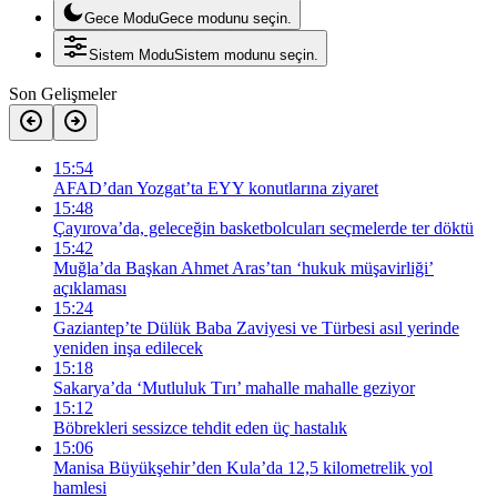
Gece Modu
Gece modunu seçin.
Sistem Modu
Sistem modunu seçin.
Son Gelişmeler
15:54
AFAD’dan Yozgat’ta EYY konutlarına ziyaret
15:48
Çayırova’da, geleceğin basketbolcuları seçmelerde ter döktü
15:42
Muğla’da Başkan Ahmet Aras’tan ‘hukuk müşavirliği’
açıklaması
15:24
Gaziantep’te Dülük Baba Zaviyesi ve Türbesi asıl yerinde
yeniden inşa edilecek
15:18
Sakarya’da ‘Mutluluk Tırı’ mahalle mahalle geziyor
15:12
Böbrekleri sessizce tehdit eden üç hastalık
15:06
Manisa Büyükşehir’den Kula’da 12,5 kilometrelik yol
hamlesi