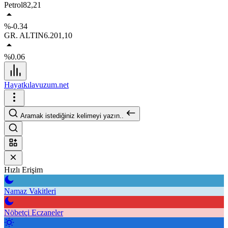
Petrol
82,21
%-0.34
GR. ALTIN
6.201,10
%0.06
Hayatkılavuzum.net
Aramak istediğiniz kelimeyi yazın..
Hızlı Erişim
Namaz Vakitleri
Nöbetçi Eczaneler