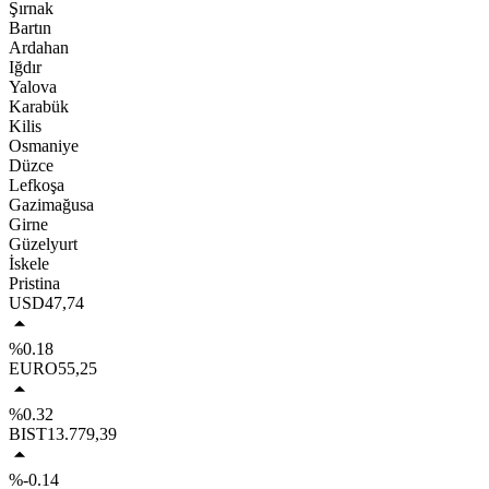
Şırnak
Bartın
Ardahan
Iğdır
Yalova
Karabük
Kilis
Osmaniye
Düzce
Lefkoşa
Gazimağusa
Girne
Güzelyurt
İskele
Pristina
USD
47,74
%0.18
EURO
55,25
%0.32
BIST
13.779,39
%-0.14