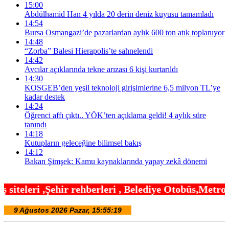
15:00
Abdülhamid Han 4 yılda 20 derin deniz kuyusu tamamladı
14:54
Bursa Osmangazi’de pazarlardan aylık 600 ton atık toplanıyor
14:48
“Zorba” Balesi Hierapolis’te sahnelendi
14:42
Avcılar açıklarında tekne arızası 6 kişi kurtarıldı
14:30
KOSGEB’den yeşil teknoloji girişimlerine 6,5 milyon TL’ye
kadar destek
14:24
Öğrenci affı çıktı.. YÖK’ten açıklama geldi! 4 aylık süre
tanındı
14:18
Kutupların geleceğine bilimsel bakış
14:12
Bakan Şimşek: Kamu kaynaklarında yapay zekâ dönemi
berleri , Belediye Otobüs,Metro,Tren saatleri ,Has