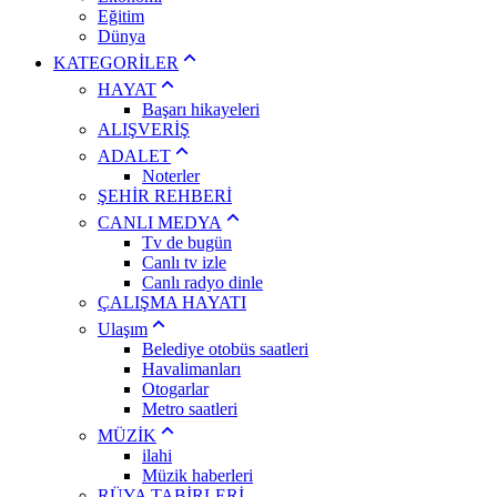
Eğitim
Dünya
KATEGORİLER
HAYAT
Başarı hikayeleri
ALIŞVERİŞ
ADALET
Noterler
ŞEHİR REHBERİ
CANLI MEDYA
Tv de bugün
Canlı tv izle
Canlı radyo dinle
ÇALIŞMA HAYATI
Ulaşım
Belediye otobüs saatleri
Havalimanları
Otogarlar
Metro saatleri
MÜZİK
ilahi
Müzik haberleri
RÜYA TABİRLERİ