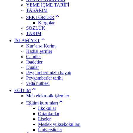
YEME İÇME TARİFİ
TASARIM
SEKTÖRLER
Kargolar
SÖZLÜK
TARIM
İSLAMİYET
Kur’an-ı Kerim
Hadisi şerifler
Camiler
İbadetler
Dualar
Peygamberimizin hayatı
Peygamberler tarihi
veda hutbesi
EĞİTİM
Meb elekronik işlemler
Eğitim kurumları
İlkokullar
Ortaokullar
Liseler
Meslek yüksekokulları
Üniversiteler