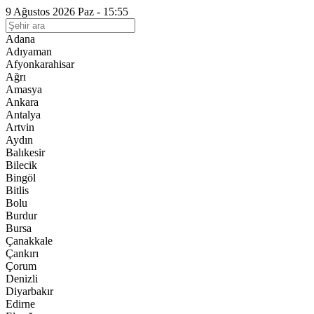
9 Ağustos 2026 Paz - 15:55
Adana
Adıyaman
Afyonkarahisar
Ağrı
Amasya
Ankara
Antalya
Artvin
Aydın
Balıkesir
Bilecik
Bingöl
Bitlis
Bolu
Burdur
Bursa
Çanakkale
Çankırı
Çorum
Denizli
Diyarbakır
Edirne