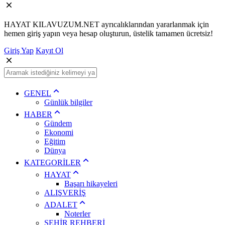
HAYAT KILAVUZUM.NET ayrıcalıklarından yararlanmak için
hemen giriş yapın veya hesap oluşturun, üstelik tamamen ücretsiz!
Giriş Yap
Kayıt Ol
GENEL
Günlük bilgiler
HABER
Gündem
Ekonomi
Eğitim
Dünya
KATEGORİLER
HAYAT
Başarı hikayeleri
ALIŞVERİŞ
ADALET
Noterler
ŞEHİR REHBERİ