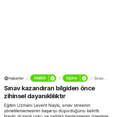
HABER
Eğitim
Haberler
Sınav
kazandır
Sınav kazandıran bilgiden önce
an
bilgiden
zihinsel dayanıklılıktır
önce
zihinsel
dayanıklıl
Eğitim Uzmanı Levent Nayki, sınav stresinin
ıktır
yönetilememesinin başarıyı düşürdüğünü belirtti.
Nayki; düzenli uyku ve sağlıklı beslenmenin önemine