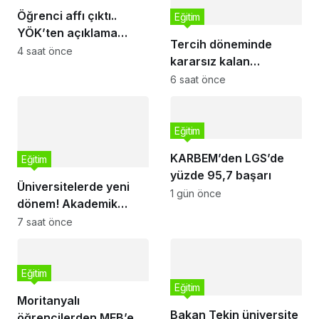
Öğrenci affı çıktı..
Eğitim
YÖK’ten açıklama
Tercih döneminde
geldi! 4 aylık süre
4 saat önce
kararsız kalan
tanındı
gençlere bilimsel yol
6 saat önce
haritası… Halen
kararsızsanız bu testi
çözün!
Eğitim
KARBEM’den LGS’de
Eğitim
yüzde 95,7 başarı
Üniversitelerde yeni
1 gün önce
dönem! Akademik
sahtekârlığa hapis,
7 saat önce
öğrencilere dönüş yolu
Eğitim
Eğitim
Moritanyalı
Bakan Tekin üniversite
öğrencilerden MEB’e