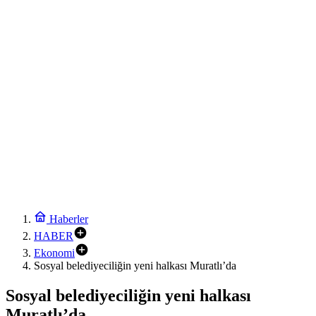
DAĞDER ve BUMEV’den eğitim için güç birliği
17:42
İpsala OSB’nin gelişimi için kritik ziyaret
17:30
Ağrı’da toplu sünnet şöleni
17:24
Osmangazi’de geleceğin yüzücüleri sertifikalarını aldı
17:18
Avrupa Drama Buluşmaları gençleri İzmir’de
1:54
Çocuk adalet sisteminde yeni dönem
0:30
Arabesk müziğinin acı kaybı!
Haberler
HABER
Ekonomi
Sosyal belediyeciliğin yeni halkası Muratlı’da
Sosyal belediyeciliğin yeni halkası
Muratlı’da