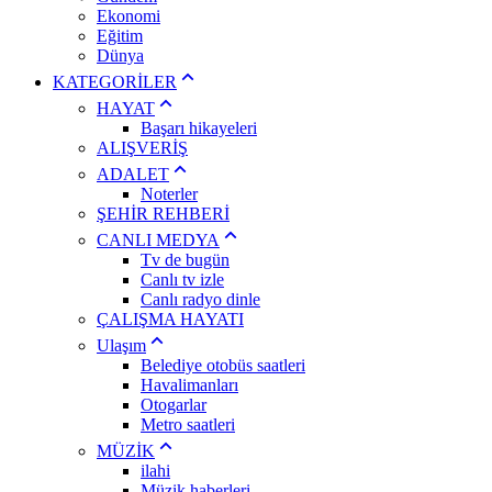
Ekonomi
Eğitim
Dünya
KATEGORİLER
HAYAT
Başarı hikayeleri
ALIŞVERİŞ
ADALET
Noterler
ŞEHİR REHBERİ
CANLI MEDYA
Tv de bugün
Canlı tv izle
Canlı radyo dinle
ÇALIŞMA HAYATI
Ulaşım
Belediye otobüs saatleri
Havalimanları
Otogarlar
Metro saatleri
MÜZİK
ilahi
Müzik haberleri