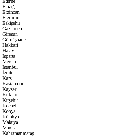
Edirne
Elazığ
Erzincan
Erzurum
Eskişehir
Gaziantep
Giresun
Gümüşhane
Hakkari
Hatay
Isparta
Mersin
İstanbul
İzmir
Kars
Kastamonu
Kayseri
Kırklareli
Kırşehir
Kocaeli
Konya
Kütahya
Malatya
Manisa
Kahramanmaraş