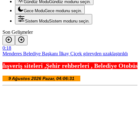
Gündüz Modu
Gündüz modunu seçin.
Gece Modu
Gece modunu seçin.
Sistem Modu
Sistem modunu seçin.
Son Gelişmeler
0:18
Menderes Belediye Başkanı İlkay Çiçek görevden uzaklaştırıldı
0:12
hir rehberleri , Belediye Otobüs,Metro,Tren saatle
Anadolu Otoyolu’nda kamyonet çekiciye çarptı!
19:24
Ganita Akşamları’nda büyük coşku
19:12
Kırsal yollara neşter
18:42
Denizli’de 160 milyon TL’lik alt ve üstyapı yatırımı
18:24
Şampiyonlar, İETT ile İstanbul’da
18:12
Ayvalık’ta üretici ve el emeği pazarı renk katıyor
18:00
Bursa Büyükşehir Harmancık’ta da yolları yeniliyor
17:54