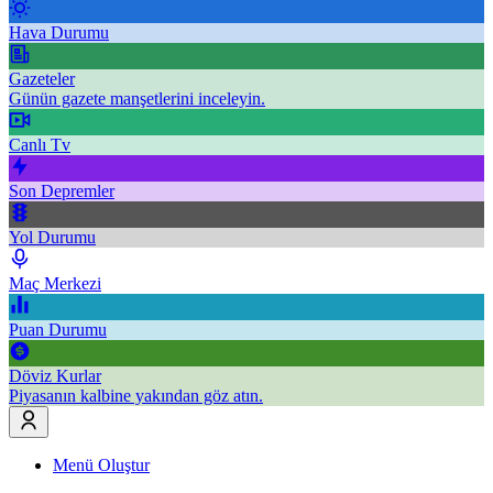
Hava Durumu
Gazeteler
Günün gazete manşetlerini inceleyin.
Canlı Tv
Son Depremler
Yol Durumu
Maç Merkezi
Puan Durumu
Döviz Kurlar
Piyasanın kalbine yakından göz atın.
Menü Oluştur