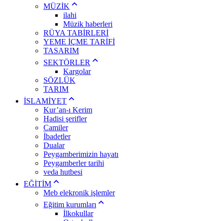
MÜZİK
ilahi
Müzik haberleri
RÜYA TABİRLERİ
YEME İÇME TARİFİ
TASARIM
SEKTÖRLER
Kargolar
SÖZLÜK
TARIM
İSLAMİYET
Kur’an-ı Kerim
Hadisi şerifler
Camiler
İbadetler
Dualar
Peygamberimizin hayatı
Peygamberler tarihi
veda hutbesi
EĞİTİM
Meb elekronik işlemler
Eğitim kurumları
İlkokullar