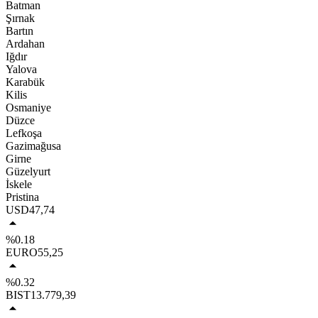
Batman
Şırnak
Bartın
Ardahan
Iğdır
Yalova
Karabük
Kilis
Osmaniye
Düzce
Lefkoşa
Gazimağusa
Girne
Güzelyurt
İskele
Pristina
USD
47,74
%0.18
EURO
55,25
%0.32
BIST
13.779,39