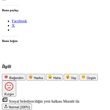
Bunu paylaş:
Facebook
X
Bunu beğen:
İlgili
Beğendim
Harika
Haha
Vay
Üzgün
Kızgın
Sosyal belediyeciliğin yeni halkası Muratlı’da
Normal (100%)