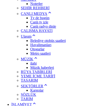
Noterler
ŞEHİR REHBERİ
CANLI MEDYA
Tv de bugün
Canlı tv izle
Canlı radyo dinle
ÇALIŞMA HAYATI
Ulaşım
Belediye otobüs saatleri
Havalimanları
Otogarlar
Metro saatleri
MÜZİK
ilahi
Müzik haberleri
RÜYA TABİRLERİ
YEME İÇME TARİFİ
TASARIM
SEKTÖRLER
Kargolar
SÖZLÜK
TARIM
İSLAMİYET