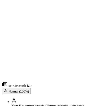
star-tv-canlı izle
Normal (100%)
Yazı Boyutunu Ayarla
Okuma rahatlığı için seçin