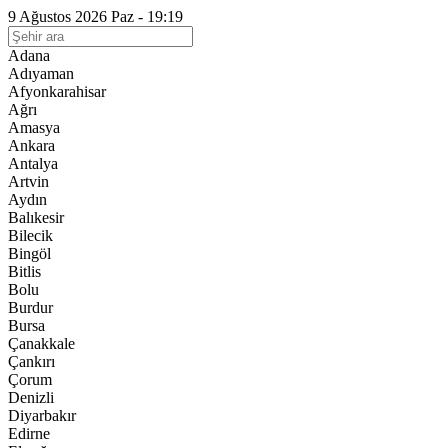
9 Ağustos 2026 Paz - 19:19
Adana
Adıyaman
Afyonkarahisar
Ağrı
Amasya
Ankara
Antalya
Artvin
Aydın
Balıkesir
Bilecik
Bingöl
Bitlis
Bolu
Burdur
Bursa
Çanakkale
Çankırı
Çorum
Denizli
Diyarbakır
Edirne