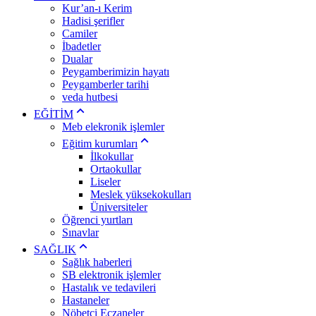
Kur’an-ı Kerim
Hadisi şerifler
Camiler
İbadetler
Dualar
Peygamberimizin hayatı
Peygamberler tarihi
veda hutbesi
EĞİTİM
Meb elekronik işlemler
Eğitim kurumları
İlkokullar
Ortaokullar
Liseler
Meslek yüksekokulları
Üniversiteler
Öğrenci yurtları
Sınavlar
SAĞLIK
Sağlık haberleri
SB elektronik işlemler
Hastalık ve tedavileri
Hastaneler
Nöbetçi Eczaneler