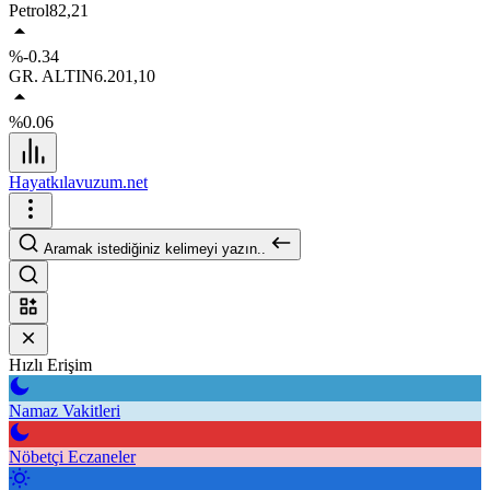
Petrol
82,21
%-0.34
GR. ALTIN
6.201,10
%0.06
Hayatkılavuzum.net
Aramak istediğiniz kelimeyi yazın..
Hızlı Erişim
Namaz Vakitleri
Nöbetçi Eczaneler