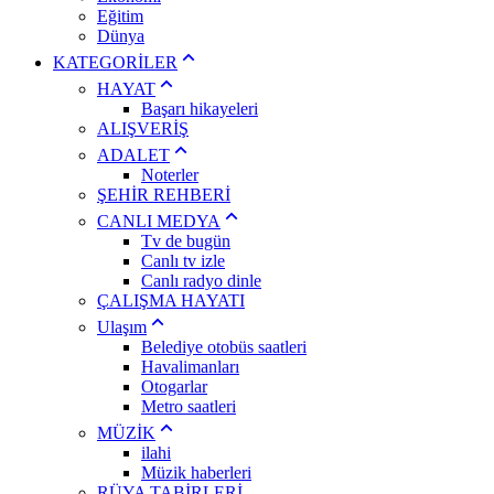
Eğitim
Dünya
KATEGORİLER
HAYAT
Başarı hikayeleri
ALIŞVERİŞ
ADALET
Noterler
ŞEHİR REHBERİ
CANLI MEDYA
Tv de bugün
Canlı tv izle
Canlı radyo dinle
ÇALIŞMA HAYATI
Ulaşım
Belediye otobüs saatleri
Havalimanları
Otogarlar
Metro saatleri
MÜZİK
ilahi
Müzik haberleri
RÜYA TABİRLERİ