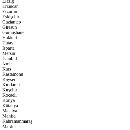
Elazığ
Erzincan
Erzurum
Eskişehir
Gaziantep
Giresun
Gümüşhane
Hakkari
Hatay
Isparta
Mersin
İstanbul
İzmir
Kars
Kastamonu
Kayseri
Kırklareli
Kırşehir
Kocaeli
Konya
Kütahya
Malatya
Manisa
Kahramanmaraş
Mardin