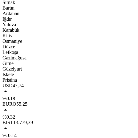
Şırnak
Bartın
Ardahan
Iğdır
Yalova
Karabük
Kilis
Osmaniye
Düzce
Lefkoşa
Gazimağusa
Girne
Güzelyurt
İskele
Pristina
USD
47,74
%0.18
EURO
55,25
%0.32
BIST
13.779,39
%-0.14