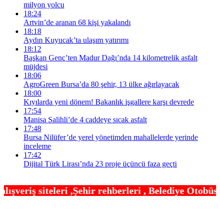
milyon yolcu
18:24
Artvin’de aranan 68 kişi yakalandı
18:18
Aydın Kuyucak’ta ulaşım yatırımı
18:12
Başkan Genç’ten Madur Dağı’nda 14 kilometrelik asfalt
müjdesi
18:06
AgroGreen Bursa’da 80 şehir, 13 ülke ağırlayacak
18:00
Kıyılarda yeni dönem! Bakanlık işgallere karşı devrede
17:54
Manisa Salihli’de 4 caddeye sıcak asfalt
17:48
Bursa Nilüfer’de yerel yönetimden mahallelerde yerinde
inceleme
17:42
Dijital Türk Lirası’nda 23 proje üçüncü faza geçti
hir rehberleri , Belediye Otobüs,Metro,Tren saatle