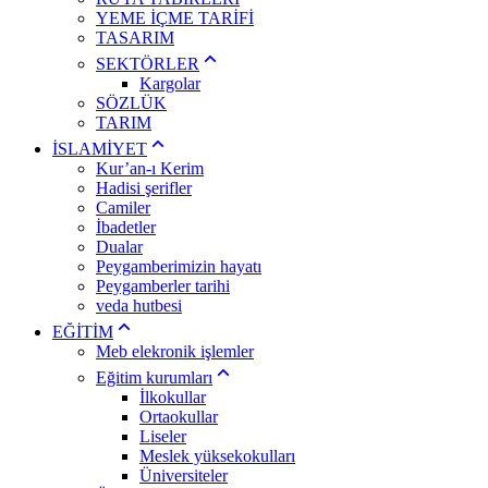
YEME İÇME TARİFİ
TASARIM
SEKTÖRLER
Kargolar
SÖZLÜK
TARIM
İSLAMİYET
Kur’an-ı Kerim
Hadisi şerifler
Camiler
İbadetler
Dualar
Peygamberimizin hayatı
Peygamberler tarihi
veda hutbesi
EĞİTİM
Meb elekronik işlemler
Eğitim kurumları
İlkokullar
Ortaokullar
Liseler
Meslek yüksekokulları
Üniversiteler