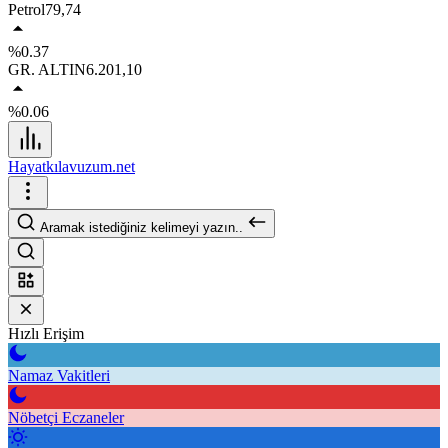
Petrol
79,74
%0.37
GR. ALTIN
6.201,10
%0.06
Hayatkılavuzum.net
Aramak istediğiniz kelimeyi yazın..
Hızlı Erişim
Namaz Vakitleri
Nöbetçi Eczaneler