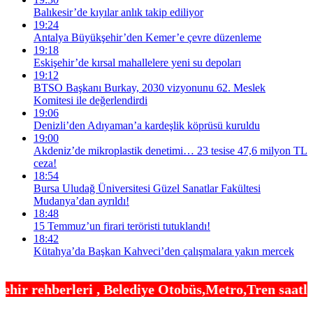
Balıkesir’de kıyılar anlık takip ediliyor
19:24
Antalya Büyükşehir’den Kemer’e çevre düzenleme
19:18
Eskişehir’de kırsal mahallelere yeni su depoları
19:12
BTSO Başkanı Burkay, 2030 vizyonunu 62. Meslek
Komitesi ile değerlendirdi
19:06
Denizli’den Adıyaman’a kardeşlik köprüsü kuruldu
19:00
Akdeniz’de mikroplastik denetimi… 23 tesise 47,6 milyon TL
ceza!
18:54
Bursa Uludağ Üniversitesi Güzel Sanatlar Fakültesi
Mudanya’dan ayrıldı!
18:48
15 Temmuz’un firari teröristi tutuklandı!
18:42
Kütahya’da Başkan Kahveci’den çalışmalara yakın mercek
Belediye Otobüs,Metro,Tren saatleri ,Hastaneler, O