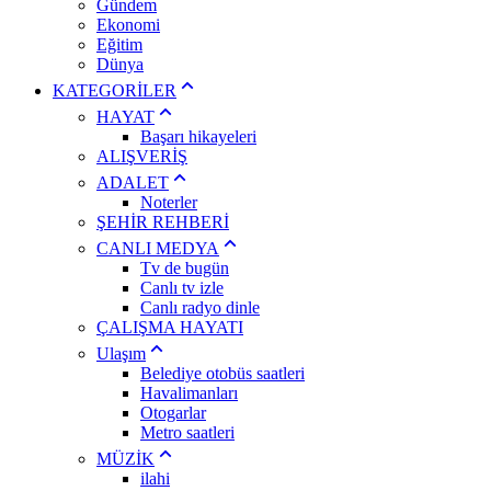
Gündem
Ekonomi
Eğitim
Dünya
KATEGORİLER
HAYAT
Başarı hikayeleri
ALIŞVERİŞ
ADALET
Noterler
ŞEHİR REHBERİ
CANLI MEDYA
Tv de bugün
Canlı tv izle
Canlı radyo dinle
ÇALIŞMA HAYATI
Ulaşım
Belediye otobüs saatleri
Havalimanları
Otogarlar
Metro saatleri
MÜZİK
ilahi