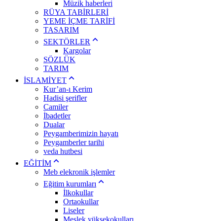
Müzik haberleri
RÜYA TABİRLERİ
YEME İÇME TARİFİ
TASARIM
SEKTÖRLER
Kargolar
SÖZLÜK
TARIM
İSLAMİYET
Kur’an-ı Kerim
Hadisi şerifler
Camiler
İbadetler
Dualar
Peygamberimizin hayatı
Peygamberler tarihi
veda hutbesi
EĞİTİM
Meb elekronik işlemler
Eğitim kurumları
İlkokullar
Ortaokullar
Liseler
Meslek yüksekokulları