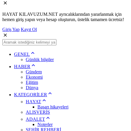
HAYAT KILAVUZUM.NET ayrıcalıklarından yararlanmak için
hemen giriş yapın veya hesap oluşturun, üstelik tamamen ücretsiz!
Giriş Yap
Kayıt Ol
GENEL
Günlük bilgiler
HABER
Gündem
Ekonomi
Eğitim
Dünya
KATEGORİLER
HAYAT
Başarı hikayeleri
ALIŞVERİŞ
ADALET
Noterler
ŞEHİR REHBERİ