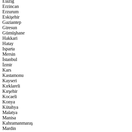
Elazığ
Erzincan
Erzurum
Eskişehir
Gaziantep
Giresun
Gümüşhane
Hakkari
Hatay
Isparta
Mersin
İstanbul
İzmir
Kars
Kastamonu
Kayseri
Kırklareli
Kırşehir
Kocaeli
Konya
Kütahya
Malatya
Manisa
Kahramanmaraş
Mardin