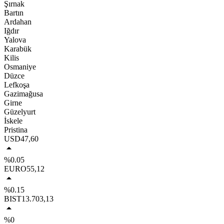
Şırnak
Bartın
Ardahan
Iğdır
Yalova
Karabük
Kilis
Osmaniye
Düzce
Lefkoşa
Gazimağusa
Girne
Güzelyurt
İskele
Pristina
USD
47,60
%0.05
EURO
55,12
%0.15
BIST
13.703,13
%0