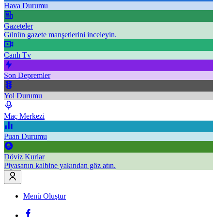
Hava Durumu
Gazeteler
Günün gazete manşetlerini inceleyin.
Canlı Tv
Son Depremler
Yol Durumu
Maç Merkezi
Puan Durumu
Döviz Kurlar
Piyasanın kalbine yakından göz atın.
Menü Oluştur