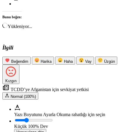
Bunu beğen:
Yükleniyor...
İlgili
Beğendim
Harika
Haha
Vay
Üzgün
Kızgın
TCDD’ye Afganistan için sevkiyat yetkisi
Normal (100%)
Yazı Boyutunu Ayarla
Okuma rahatlığı için seçin
Küçük
100%
Dev