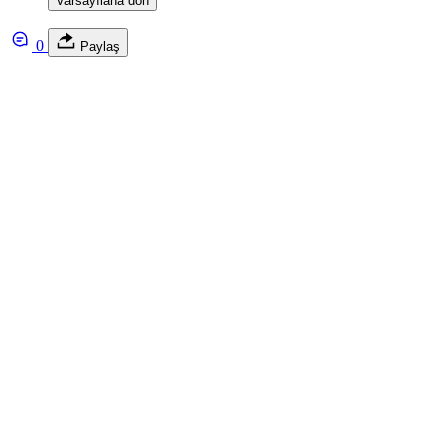
Varsayılana dön
0
Paylaş