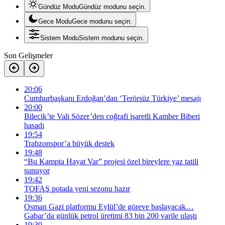
Gündüz Modu
Gündüz modunu seçin.
Gece Modu
Gece modunu seçin.
Sistem Modu
Sistem modunu seçin.
Son Gelişmeler
20:06
Cumhurbaşkanı Erdoğan’dan ‘Terörsüz Türkiye’ mesajı
20:00
Bilecik’te Vali Sözer’den coğrafi işaretli Kamber Biberi
hasadı
19:54
Trabzonspor’a büyük destek
19:48
“Bu Kampta Hayat Var” projesi özel bireylere yaz tatili
sunuyor
19:42
TOFAŞ potada yeni sezonu hazır
19:36
Osman Gazi platformu Eylül’de göreve başlayacak…
Gabar’da günlük petrol üretimi 83 bin 200 varile ulaştı
19:30