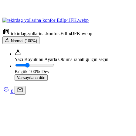
tekirdag-yollarina-konfor-EdIp4JFK.webp
Normal (100%)
Yazı Boyutunu Ayarla
Okuma rahatlığı için seçin
Küçük
100%
Dev
Varsayılana dön
0