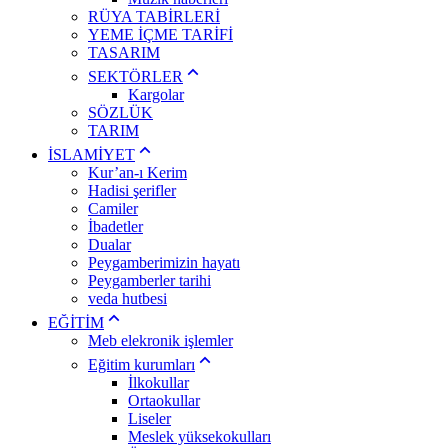
RÜYA TABİRLERİ
YEME İÇME TARİFİ
TASARIM
SEKTÖRLER
Kargolar
SÖZLÜK
TARIM
İSLAMİYET
Kur’an-ı Kerim
Hadisi şerifler
Camiler
İbadetler
Dualar
Peygamberimizin hayatı
Peygamberler tarihi
veda hutbesi
EĞİTİM
Meb elekronik işlemler
Eğitim kurumları
İlkokullar
Ortaokullar
Liseler
Meslek yüksekokulları