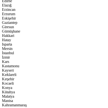
Edirne
Elazığ
Erzincan
Erzurum
Eskişehir
Gaziantep
Giresun
Gümüşhane
Hakkari
Hatay
Isparta
Mersin
İstanbul
İzmir
Kars
Kastamonu
Kayseri
Kırklareli
Kırşehir
Kocaeli
Konya
Kütahya
Malatya
Manisa
Kahramanmaraş