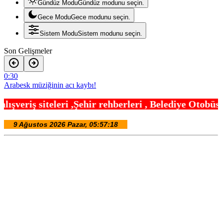
Gündüz Modu
Gündüz modunu seçin.
Gece Modu
Gece modunu seçin.
Sistem Modu
Sistem modunu seçin.
Son Gelişmeler
0:30
Arabesk müziğinin acı kaybı!
0:18
ir rehberleri , Belediye Otobüs,Metro,Tren saatler
Menderes Belediye Başkanı İlkay Çiçek görevden uzaklaştırıldı
0:12
Anadolu Otoyolu’nda kamyonet çekiciye çarptı!
19:24
Ganita Akşamları’nda büyük coşku
19:12
Kırsal yollara neşter
18:42
Denizli’de 160 milyon TL’lik alt ve üstyapı yatırımı
18:24
Şampiyonlar, İETT ile İstanbul’da
18:12
Ayvalık’ta üretici ve el emeği pazarı renk katıyor
18:00