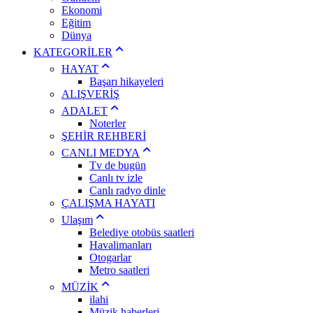
Ekonomi
Eğitim
Dünya
KATEGORİLER
HAYAT
Başarı hikayeleri
ALIŞVERİŞ
ADALET
Noterler
ŞEHİR REHBERİ
CANLI MEDYA
Tv de bugün
Canlı tv izle
Canlı radyo dinle
ÇALIŞMA HAYATI
Ulaşım
Belediye otobüs saatleri
Havalimanları
Otogarlar
Metro saatleri
MÜZİK
ilahi
Müzik haberleri