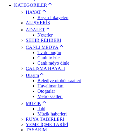
KATEGORİLER
HAYAT
Başarı hikayeleri
ALIŞVERİŞ
ADALET
Noterler
ŞEHİR REHBERİ
CANLI MEDYA
Tv de bugün
Canlı tv izle
Canlı radyo dinle
ÇALIŞMA HAYATI
Ulaşım
Belediye otobüs saatleri
Havalimanları
Otogarlar
Metro saatleri
MÜZİK
ilahi
Müzik haberleri
RÜYA TABİRLERİ
YEME İÇME TARİFİ
TASARIM