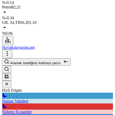
%-0.14
Petrol
82,21
%-0.34
GR. ALTIN
6.201,10
%0.06
Hayatkılavuzum.net
Aramak istediğiniz kelimeyi yazın..
Hızlı Erişim
Namaz Vakitleri
Nöbetçi Eczaneler