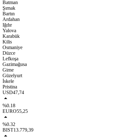
Batman
Şırnak
Bartın
Ardahan
Iğdır
Yalova
Karabük
Kilis
Osmaniye
Düzce
Lefkoşa
Gazimağusa
Girne
Güzelyurt
İskele
Pristina
USD
47,74
%0.18
EURO
55,25
%0.32
BIST
13.779,39