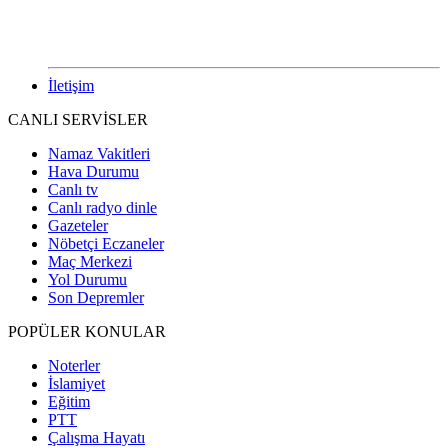
İletişim
CANLI SERVİSLER
Namaz Vakitleri
Hava Durumu
Canlı tv
Canlı radyo dinle
Gazeteler
Nöbetçi Eczaneler
Maç Merkezi
Yol Durumu
Son Depremler
POPÜLER KONULAR
Noterler
İslamiyet
Eğitim
PTT
Çalışma Hayatı