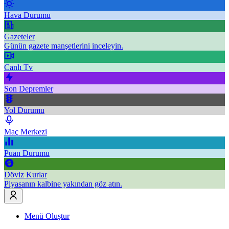
Hava Durumu
Gazeteler
Günün gazete manşetlerini inceleyin.
Canlı Tv
Son Depremler
Yol Durumu
Maç Merkezi
Puan Durumu
Döviz Kurlar
Piyasanın kalbine yakından göz atın.
Menü Oluştur