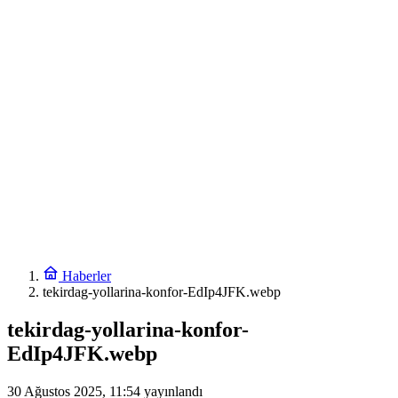
Bursa Büyükşehir Harmancık’ta da yolları yeniliyor
17:54
DAĞDER ve BUMEV’den eğitim için güç birliği
17:42
İpsala OSB’nin gelişimi için kritik ziyaret
17:30
Ağrı’da toplu sünnet şöleni
17:24
Osmangazi’de geleceğin yüzücüleri sertifikalarını aldı
5:24
İstanbul’da alt ve üst yapı yatırımlarına devam
1:54
Çocuk adalet sisteminde yeni dönem
Haberler
tekirdag-yollarina-konfor-EdIp4JFK.webp
tekirdag-yollarina-konfor-
EdIp4JFK.webp
30 Ağustos 2025, 11:54
yayınlandı