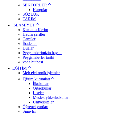
SEKTÖRLER
Kargolar
SÖZLÜK
TARIM
İSLAMİYET
Kur’an-ı Kerim
Hadisi şerifler
Camiler
İbadetler
Dualar
Peygamberimizin hayatı
Peygamberler tarihi
veda hutbesi
EĞİTİM
Meb elekronik işlemler
Eğitim kurumları
İlkokullar
Ortaokullar
Liseler
Meslek yüksekokulları
Üniversiteler
Öğrenci yurtları
Sınavlar