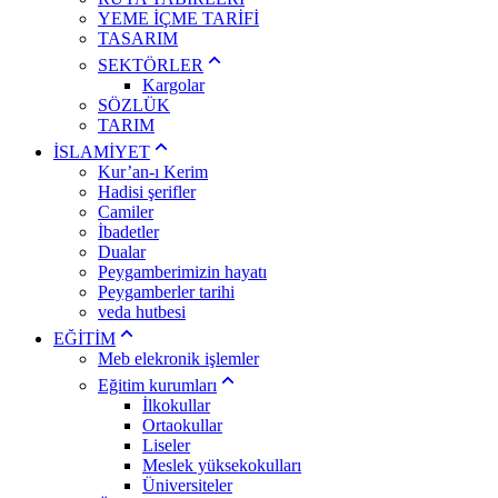
YEME İÇME TARİFİ
TASARIM
SEKTÖRLER
Kargolar
SÖZLÜK
TARIM
İSLAMİYET
Kur’an-ı Kerim
Hadisi şerifler
Camiler
İbadetler
Dualar
Peygamberimizin hayatı
Peygamberler tarihi
veda hutbesi
EĞİTİM
Meb elekronik işlemler
Eğitim kurumları
İlkokullar
Ortaokullar
Liseler
Meslek yüksekokulları
Üniversiteler