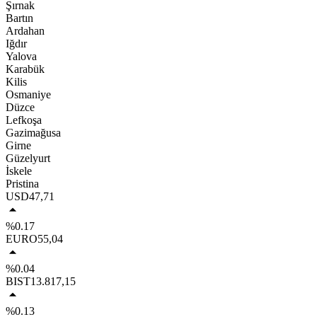
Şırnak
Bartın
Ardahan
Iğdır
Yalova
Karabük
Kilis
Osmaniye
Düzce
Lefkoşa
Gazimağusa
Girne
Güzelyurt
İskele
Pristina
USD
47,71
%0.17
EURO
55,04
%0.04
BIST
13.817,15
%0.13