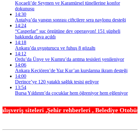
Kocaeli’de Seymen ve Karamürsel tünellerine konfor
dokunuşu
14:30
Antalya’da yangın sonrası çiftçilere sera naylonu desteği
14:24
“Casperlar” suç örgütüne dev operasyon! 151 şüpheli
hakkında dava açıldı
14:18
Ankara’da uyuşturucu ve fuhuş 8 gözaltı
14:12
Ordu’da Ünye ve Kumru’da arıtma tesisleri yenileniyor
14:06
Ankara Keçiören’de Yaz Kur’an kurslarına ikram desteği
14:00
Derince’ye 120 yataklı sağlık tesisi geliyor
13:54
Bursa Yıldırım’da çocuklar hem öğreniyor hem eğleniyor
hir rehberleri , Belediye Otobüs,Metro,Tren saatle