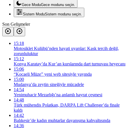
Gece Modu
Gece modunu seçin.
Sistem Modu
Sistem modunu seçin.
Son Gelişmeler
15:18
Motosiklet Kulübü’nden hayati uyarılar: Kask tercih değil,
zorunluluktur
15:12
Konya Karatay’da Kur’an kurslarında dart turnuvası heyecanı
15:06
“Kocaeli Müze” yeni web sitesiyle yayında
15:00
Mudanya’da zeytin sineğiyle mücadele
14:54
Yenimuhacir Mezarlığı’na anlamlı hayrat çeşmesi
14:48
Türk mühendis Polatkan, DARPA Lift Challenge’da finale
kaldı
14:42
Balıkesir’de kadın muhtarlar dayanışma kahvaltısında
14:36