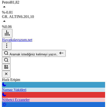
Petrol
81,82
%-0.81
GR. ALTIN
6.201,10
%0.06
Hayatkılavuzum.net
Aramak istediğiniz kelimeyi yazın..
Hızlı Erişim
Namaz Vakitleri
Nöbetçi Eczaneler