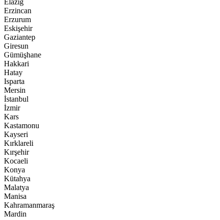
Elazığ
Erzincan
Erzurum
Eskişehir
Gaziantep
Giresun
Gümüşhane
Hakkari
Hatay
Isparta
Mersin
İstanbul
İzmir
Kars
Kastamonu
Kayseri
Kırklareli
Kırşehir
Kocaeli
Konya
Kütahya
Malatya
Manisa
Kahramanmaraş
Mardin