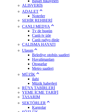
Başarı hikayeleri
ALIŞVERİŞ
ADALET
Noterler
ŞEHİR REHBERİ
CANLI MEDYA
Tv de bugün
Canlı tv izle
Canlı radyo dinle
ÇALIŞMA HAYATI
Ulaşım
Belediye otobüs saatleri
Havalimanları
Otogarlar
Metro saatleri
MÜZİK
ilahi
Müzik haberleri
RÜYA TABİRLERİ
YEME İÇME TARİFİ
TASARIM
SEKTÖRLER
Kargolar
SÖZLÜK