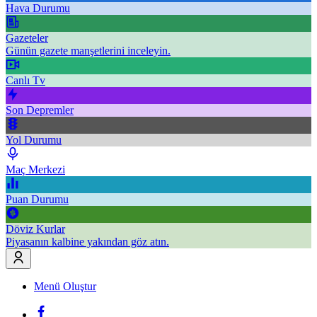
Hava Durumu
Gazeteler
Günün gazete manşetlerini inceleyin.
Canlı Tv
Son Depremler
Yol Durumu
Maç Merkezi
Puan Durumu
Döviz Kurlar
Piyasanın kalbine yakından göz atın.
Menü Oluştur