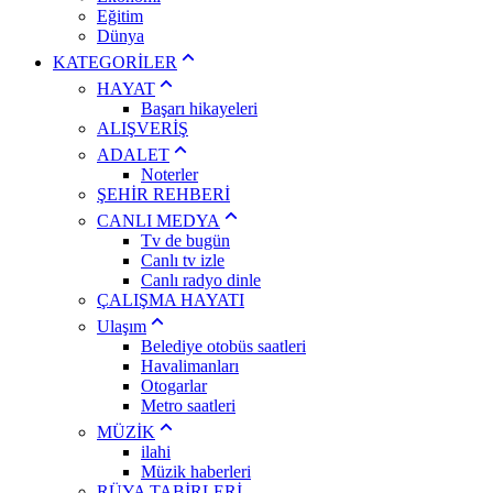
Eğitim
Dünya
KATEGORİLER
HAYAT
Başarı hikayeleri
ALIŞVERİŞ
ADALET
Noterler
ŞEHİR REHBERİ
CANLI MEDYA
Tv de bugün
Canlı tv izle
Canlı radyo dinle
ÇALIŞMA HAYATI
Ulaşım
Belediye otobüs saatleri
Havalimanları
Otogarlar
Metro saatleri
MÜZİK
ilahi
Müzik haberleri
RÜYA TABİRLERİ