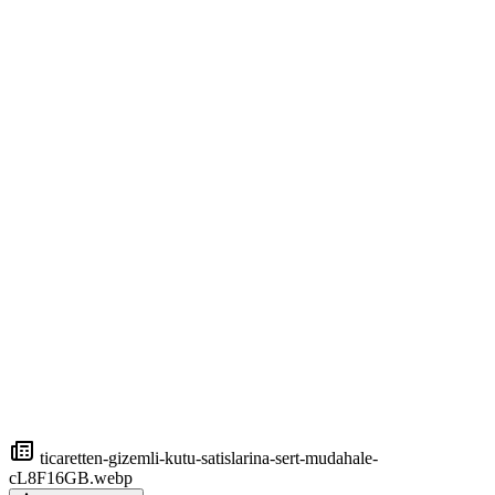
ticaretten-gizemli-kutu-satislarina-sert-mudahale-
cL8F16GB.webp