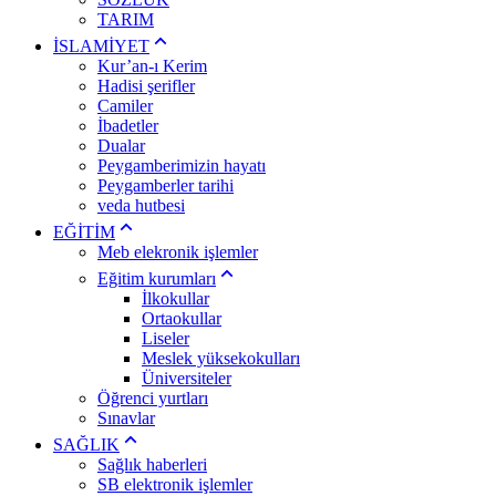
TARIM
İSLAMİYET
Kur’an-ı Kerim
Hadisi şerifler
Camiler
İbadetler
Dualar
Peygamberimizin hayatı
Peygamberler tarihi
veda hutbesi
EĞİTİM
Meb elekronik işlemler
Eğitim kurumları
İlkokullar
Ortaokullar
Liseler
Meslek yüksekokulları
Üniversiteler
Öğrenci yurtları
Sınavlar
SAĞLIK
Sağlık haberleri
SB elektronik işlemler