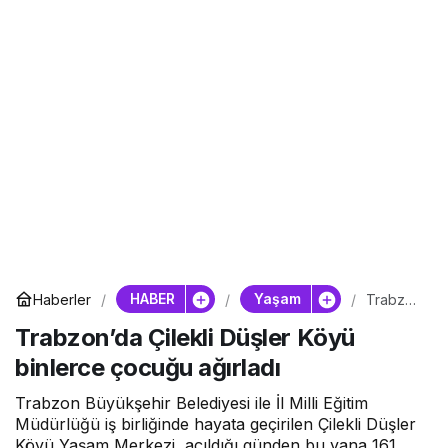
HABER
Yaşam
Haberler
Trabzon
’da
Trabzon’da Çilekli Düşler Köyü
Çilekli
Düşler
binlerce çocuğu ağırladı
Köyü
binlerce
çocuğu
Trabzon Büyükşehir Belediyesi ile İl Milli Eğitim
ağırladı
Müdürlüğü iş birliğinde hayata geçirilen Çilekli Düşler
Köyü Yaşam Merkezi, açıldığı günden bu yana 161