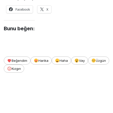
Facebook
X
Bunu beğen:
Beğendim
Harika
Haha
Vay
Üzgün
Kızgın