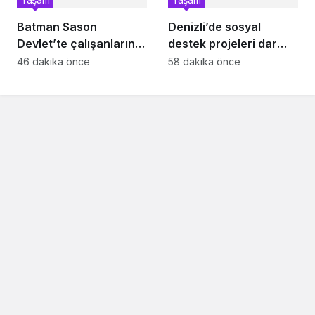
Batman Sason
Denizli’de sosyal
Devlet’te çalışanların
destek projeleri dar
talepleri dinlendi
gelirliye umut oluyor
46 dakika önce
58 dakika önce