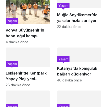
Yaşam
Muğla Seydikemer’de
yaralar hızla sarılıyor
Yaşam
22 dakika önce
Konya Büyükşehir’in
baba-oğul kampı
Ağustos’ta da sürecek
4 dakika önce
Yaşam
Yaşam
Kütahya’da komşuluk
Eskişehir’de Kentpark
bağları güçleniyor
Yapay Plajı yeni
40 dakika önce
sezonda hizmete açıldı
28 dakika önce
Yaşam
Yaşam