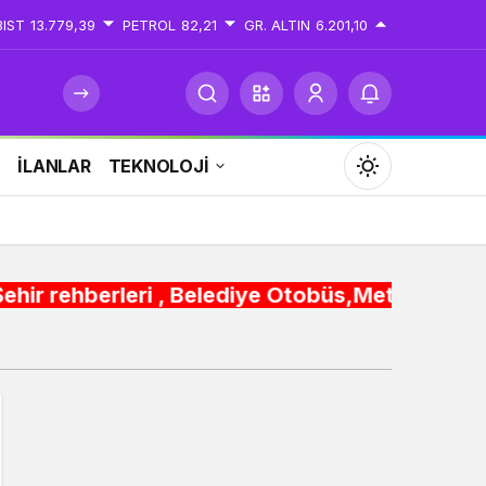
BIST
13.779,39
PETROL
82,21
GR. ALTIN
6.201,10
İ
İLANLAR
TEKNOLOJİ
Mod
değiştir
ri , Belediye Otobüs,Metro,Tren saatleri ,Hast
Gündüz Modu
Gündüz modunu seçin.
Gece Modu
Gece modunu seçin.