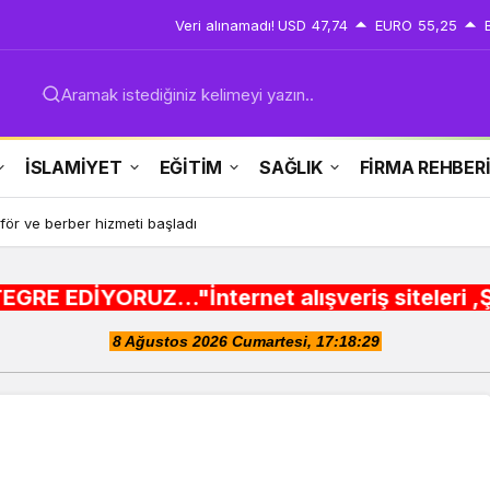
Veri alınamadı!
USD
47,74
EURO
55,25
Aramak istediğiniz kelimeyi yazın..
İSLAMİYET
EĞİTİM
SAĞLIK
FİRMA REHBER
för ve berber hizmeti başladı
.."İnternet alışveriş siteleri ,Şehir rehberle