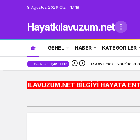
8 Ağustos 2026 Cts - 17:18
Hayatkılavuzum.net
GENEL
HABER
KATEGORİLER
17:06
Emekli Kafe’de kua
SON GELIŞMELER
KILAVUZUM.NET BİLGİYİ HAYATA ENTEGRE EDİYORUZ.