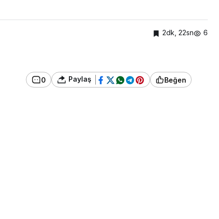
2dk, 22sn
6
Paylaş
0
Beğen