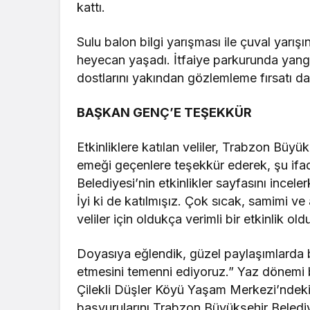
kattı.
Sulu balon bilgi yarışması ile çuval yar
heyecan yaşadı. İtfaiye parkurunda yang
dostlarını yakından gözlemleme fırsatı da
BAŞKAN GENÇ’E TEŞEKKÜR
Etkinliklere katılan veliler, Trabzon Bü
emeği geçenlere teşekkür ederek, şu ifad
Belediyesi’nin etkinlikler sayfasını ince
İyi ki de katılmışız. Çok sıcak, samimi 
veliler için oldukça verimli bir etkinlik old
Doyasıya eğlendik, güzel paylaşımlarda b
etmesini temenni ediyoruz.” Yaz dönemi 
Çilekli Düşler Köyü Yaşam Merkezi’ndeki e
başvurularını Trabzon Büyükşehir Belediye