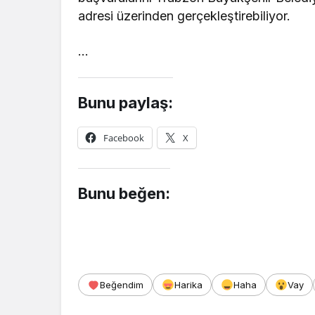
adresi üzerinden gerçekleştirebiliyor.
…
Bunu paylaş:
Facebook
X
Bunu beğen:
Beğendim
Harika
Haha
Vay