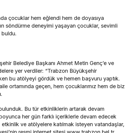
ışında çocuklar hem eğlendi hem de doyasıya
ın söndürme deneyimi yaşayan çocuklar, sevimli
 buldu.
yükşehir Belediye Başkanı Ahmet Metin Genç’e ve
elere yer verdiler: “Trabzon Büyükşehir
lerken bu atölyeyi gördük ve hemen başvuru yaptık.
ve aile ortamında geçen, hem çocuklarımız hem de biz
u.
ulunduk. Bu tür etkinliklerin artarak devam
boyunca her gün farklı içeriklerle devam edecek
tkinlik ve atölyelere katılmak isteyen vatandaşlar,
si’nin resmi internet sitesi www.trabzon.bel.tr