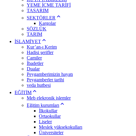
YEME İÇME TARİFİ
TASARIM
SEKTÖRLER
Kargolar
SÖZLÜK
TARIM
İSLAMİYET
Kur’an-ı Kerim
Hadisi şerifler
Camiler
İbadetler
Dualar
Peygamberimizin hayatı
Peygamberler tarihi
veda hutbesi
EĞİTİM
Meb elekronik işlemler
Eğitim kurumları
İlkokullar
Ortaokullar
Liseler
Meslek yüksekokulları
Üniversiteler