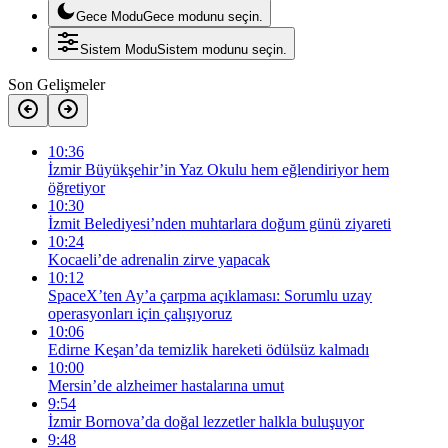
Gece Modu
Gece modunu seçin.
Sistem Modu
Sistem modunu seçin.
Son Gelişmeler
10:36
İzmir Büyükşehir’in Yaz Okulu hem eğlendiriyor hem
öğretiyor
10:30
İzmit Belediyesi’nden muhtarlara doğum günü ziyareti
10:24
Kocaeli’de adrenalin zirve yapacak
10:12
SpaceX’ten Ay’a çarpma açıklaması: Sorumlu uzay
operasyonları için çalışıyoruz
10:06
Edirne Keşan’da temizlik hareketi ödülsüz kalmadı
10:00
Mersin’de alzheimer hastalarına umut
9:54
İzmir Bornova’da doğal lezzetler halkla buluşuyor
9:48