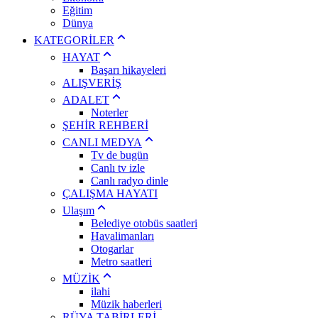
Eğitim
Dünya
KATEGORİLER
HAYAT
Başarı hikayeleri
ALIŞVERİŞ
ADALET
Noterler
ŞEHİR REHBERİ
CANLI MEDYA
Tv de bugün
Canlı tv izle
Canlı radyo dinle
ÇALIŞMA HAYATI
Ulaşım
Belediye otobüs saatleri
Havalimanları
Otogarlar
Metro saatleri
MÜZİK
ilahi
Müzik haberleri
RÜYA TABİRLERİ