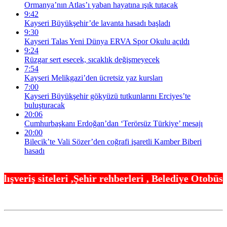
Ormanya’nın Atlas’ı yaban hayatına ışık tutacak
9:42
Kayseri Büyükşehir’de lavanta hasadı başladı
9:30
Kayseri Talas Yeni Dünya ERVA Spor Okulu açıldı
9:24
Rüzgar sert esecek, sıcaklık değişmeyecek
7:54
Kayseri Melikgazi’den ücretsiz yaz kursları
7:00
Kayseri Büyükşehir gökyüzü tutkunlarını Erciyes’te
buluşturacak
20:06
Cumhurbaşkanı Erdoğan’dan ‘Terörsüz Türkiye’ mesajı
20:00
Bilecik’te Vali Sözer’den coğrafi işaretli Kamber Biberi
hasadı
ir rehberleri , Belediye Otobüs,Metro,Tren saatle