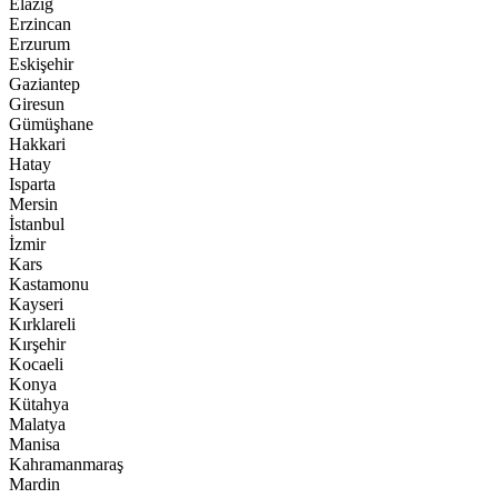
Elazığ
Erzincan
Erzurum
Eskişehir
Gaziantep
Giresun
Gümüşhane
Hakkari
Hatay
Isparta
Mersin
İstanbul
İzmir
Kars
Kastamonu
Kayseri
Kırklareli
Kırşehir
Kocaeli
Konya
Kütahya
Malatya
Manisa
Kahramanmaraş
Mardin