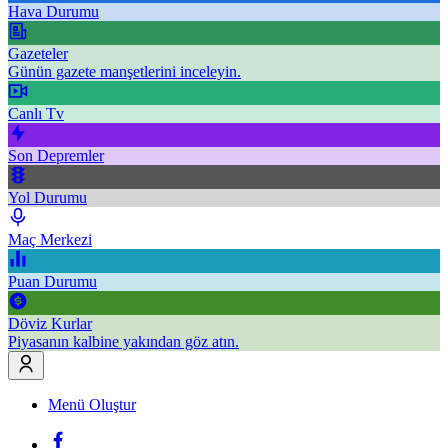
Hava Durumu
Gazeteler
Günün gazete manşetlerini inceleyin.
Canlı Tv
Son Depremler
Yol Durumu
Maç Merkezi
Puan Durumu
Döviz Kurlar
Piyasanın kalbine yakından göz atın.
Menü Oluştur