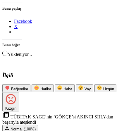
Bunu paylaş:
Facebook
X
Bunu beğen:
Yükleniyor...
İlgili
Beğendim
Harika
Haha
Vay
Üzgün
Kızgın
TÜBİTAK SAGE’nin ‘GÖKÇE’si AKINCI SİHA’dan
başarıyla ateşlendi
Normal (100%)