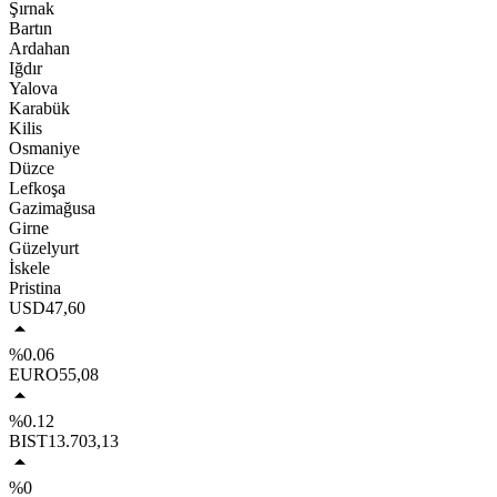
Şırnak
Bartın
Ardahan
Iğdır
Yalova
Karabük
Kilis
Osmaniye
Düzce
Lefkoşa
Gazimağusa
Girne
Güzelyurt
İskele
Pristina
USD
47,60
%0.06
EURO
55,08
%0.12
BIST
13.703,13
%0