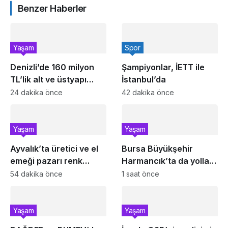
Benzer Haberler
Yaşam
Spor
Denizli’de 160 milyon
Şampiyonlar, İETT ile
TL’lik alt ve üstyapı
İstanbul’da
yatırımı
24 dakika önce
42 dakika önce
Yaşam
Yaşam
Ayvalık’ta üretici ve el
Bursa Büyükşehir
emeği pazarı renk
Harmancık’ta da yolları
katıyor
yeniliyor
54 dakika önce
1 saat önce
Yaşam
Yaşam