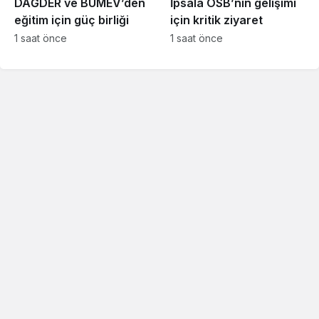
DAĞDER ve BUMEV’den
İpsala OSB’nin gelişimi
eğitim için güç birliği
için kritik ziyaret
1 saat önce
1 saat önce