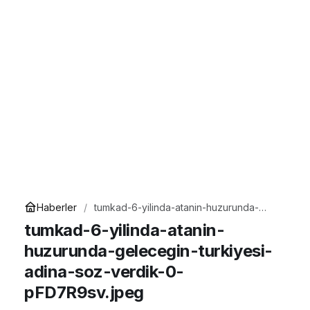
Haberler
tumkad-6-yilinda-atanin-huzurunda-
gelecegin-turkiyesi-adina-soz-verdik-
tumkad-6-yilinda-atanin-
0-pFD7R9sv.jpeg
huzurunda-gelecegin-turkiyesi-
adina-soz-verdik-0-
pFD7R9sv.jpeg